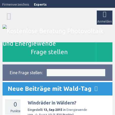
Firmenverzeichnis
Experts
Anmelden
Frage stellen
Eine Frage stellen:
Neue Beiträge mit Wald-Tag
Windräder in Wäldern?
0
Eingestellt
13, Sep 2015
in
Energiewende
Punkte
✦
von
Franz Alt
(
1,830
Punkte)