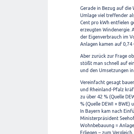
Gerade in Bezug auf die
Umlage viel treffender 
Cent pro kWh entfielen g
erzeugten Windenergie. A
der Eigenverbrauch im Vo
Anlagen kamen auf 0,74 C
Aber zurück zur Frage ob
stößt man schnell auf e
und den Umsetzungen in
Vereinfacht gesagt baue
und Rheinland-Pfalz kräft
zu über 42 % (Quelle DE
% (Quelle DEWI + BWE) 
In Bayern kam nach Einf
Ministerpräsident Seeho
Wohnbebauung = Anlagen
Erliegen – zum Vergleich