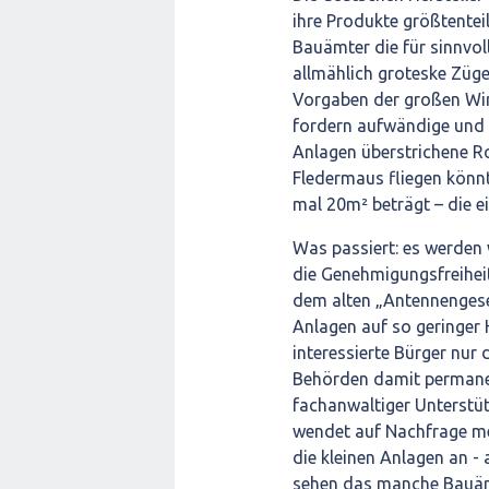
ihre Produkte größtente
Bauämter die für sinnvol
allmählich groteske Züg
Vorgaben der großen Win
fordern aufwändige und 
Anlagen überstrichene Rot
Fledermaus fliegen könnt
mal 20m² beträgt – die 
Was passiert: es werden 
die Genehmigungsfreihei
dem alten „Antennengeset
Anlagen auf so geringer H
interessierte Bürger nur
Behörden damit permanen
fachanwaltiger Unterstü
wendet auf Nachfrage mei
die kleinen Anlagen an 
sehen das manche Bauä