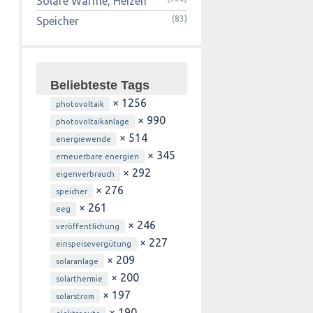
Solare Wärme, Heizen
(83)
Speicher
Beliebteste Tags
× 1256
photovoltaik
× 990
photovoltaikanlage
× 514
energiewende
× 345
erneuerbare energien
× 292
eigenverbrauch
× 276
speicher
× 261
eeg
× 246
veröffentlichung
× 227
einspeisevergütung
× 209
solaranlage
× 200
solarthermie
× 197
solarstrom
× 190