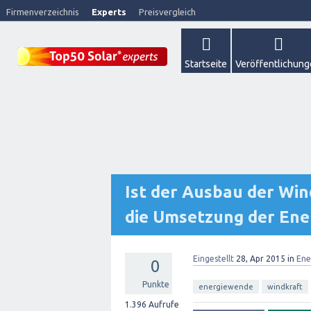
Firmenverzeichnis
Experts
Preisvergleich
Startseite
Veröffentlichun
Ist der Ausbau der Win
die Umsetzung der En
Eingestellt
28, Apr 2015
in
Ene
0
Punkte
energiewende
windkraft
1.396
Aufrufe