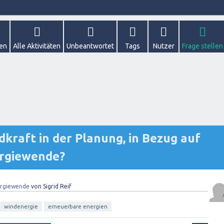
gen
Alle Aktivitäten
Unbeantwortet
Tags
Nutzer
Frage stellen
dkraft in der Planung, in Bezug auf
ergiewende?
rgiewende
von
Sigrid Reif
windenergie
erneuerbare energien