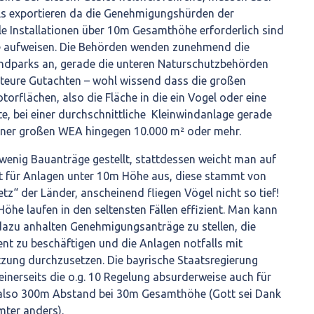
ils exportieren da die Genehmigungshürden der
le Installationen über 10m Gesamthöhe erforderlich sind
e aufweisen. Die Behörden wenden zunehmend die
dparks an, gerade die unteren Naturschutzbehörden
teure Gutachten – wohl wissend dass die großen
orflächen, also die Fläche in die ein Vogel oder eine
e, bei einer durchschnittliche Kleinwindanlage gerade
einer großen WEA hingegen 10.000 m² oder mehr.
wenig Bauanträge gestellt, stattdessen weicht man auf
t für Anlagen unter 10m Höhe aus, diese stammt von
z“ der Länder, anscheinend fliegen Vögel nicht so tief!
öhe laufen in den seltensten Fällen effizient. Man kann
 dazu anhalten Genehmigungsanträge zu stellen, die
t zu beschäftigen und die Anlagen notfalls mit
tzung durchzusetzen. Die bayrische Staatsregierung
nerseits die o.g. 10 Regelung absurderweise auch für
- also 300m Abstand bei 30m Gesamthöhe (Gott sei Dank
mter anders).