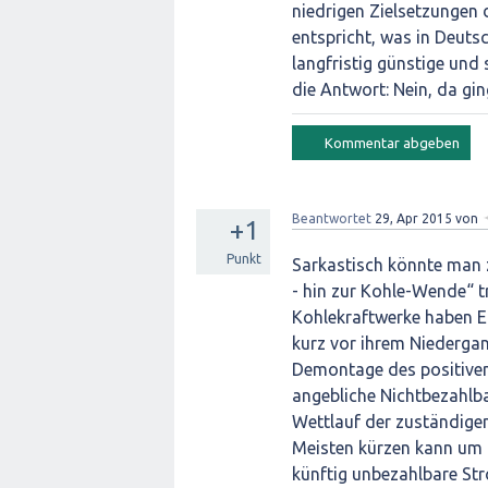
niedrigen Zielsetzungen d
entspricht, was in Deuts
langfristig günstige und
die Antwort: Nein, da gi
Beantwortet
29, Apr 2015
von
+1
Punkt
Sarkastisch könnte man 
- hin zur Kohle-Wende“ t
Kohlekraftwerke haben E
kurz vor ihrem Niedergan
Demontage des positiven
angebliche Nichtbezahlba
Wettlauf der zuständige
Meisten kürzen kann um 
künftig unbezahlbare St