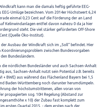
 Windkraft kann man die damals heftig geführte EEG-
als EEG-Umlüge bezeichnen. Vom 2014er Höchstwert 6,24
erade einmal 0,23 Cent auf die Förderung der an Land
uf Kelinwindanlagen entfiel davon nahezu 0 da ja hier
rdergrund steht. Die viel stärker geförderten Off-Shore
ent (Quelle Öko-Institut).
 der Ausbau der Windkraft sich im „Soll“ befindet. Hier
in Koordinierungsproblem zwischen Bundesvorgaben
 den Bundesländern.
n die nördlichen Bundesländer und auch Sachsen-Anhalt
ig aus, Sachsen-Anhalt nutzt sein Potential z.B. bereits
WI + BWE) aus während das Flächenland Bayern bei 1,5
und Baden-Württemberg noch darunter herumdümpeln.
ührung der höchstumstrittenen, allen voran von
fer propagierten sog. 10H Regelung (Abstand zur
gesamthöhe x 10) der Zubau fast komplett zum
, im ersten Quartal 2015, - dem ersten nach der