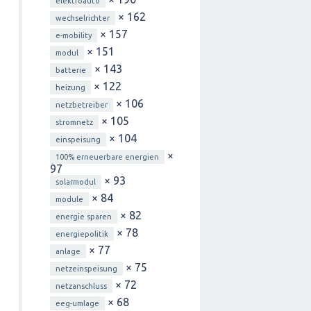
elektroauto
× 162
wechselrichter
× 157
e-mobility
× 151
modul
× 143
batterie
× 122
heizung
× 106
netzbetreiber
× 105
stromnetz
× 104
einspeisung
×
100% erneuerbare energien
97
× 93
solarmodul
× 84
module
× 82
energie sparen
× 78
energiepolitik
× 77
anlage
× 75
netzeinspeisung
× 72
netzanschluss
× 68
eeg-umlage