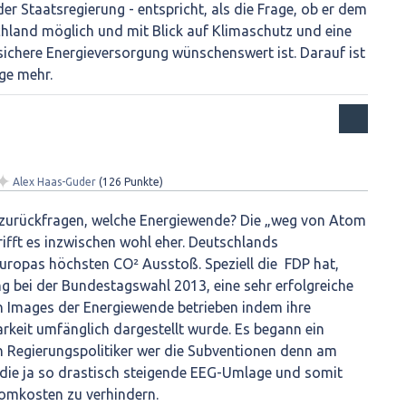
er Staatsregierung - entspricht, als die Frage, ob er dem
chland möglich und mit Blick auf Klimaschutz und eine
 sichere Energieversorgung wünschenswert ist. Darauf ist
nge mehr.
✦
Alex Haas-Guder
(
126
Punkte)
zurückfragen, welche Energiewende? Die „weg von Atom
rifft es inzwischen wohl eher. Deutschlands
uropas höchsten CO² Ausstoß. Speziell die FDP hat,
g bei der Bundestagswahl 2013, eine sehr erfolgreiche
 Images der Energiewende betrieben indem ihre
rkeit umfänglich dargestellt wurde. Es begann ein
n Regierungspolitiker wer die Subventionen denn am
die ja so drastisch steigende EEG-Umlage und somit
romkosten zu verhindern.