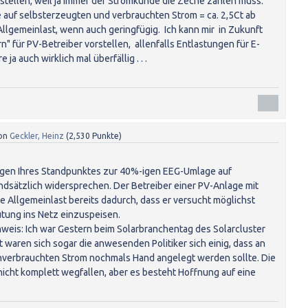
tellen, weil ja immer der Stromkunde die Zeche zahlen muss.
auf selbsterzeugten und verbrauchten Strom = ca. 2,5Ct ab
Allgemeinlast, wenn auch geringfügig. Ich kann mir in Zukunft
" für PV-Betreiber vorstellen, allenfalls Entlastungen für E-
ja auch wirklich mal überfällig . . .
on
Geckler, Heinz
(
2,530
Punkte)
egen Ihres Standpunktes zur 40%-igen EEG-Umlage auf
dsätzlich widersprechen. Der Betreiber einer PV-Anlage mit
e Allgemeinlast bereits dadurch, dass er versucht möglichst
tung ins Netz einzuspeisen.
weis: Ich war Gestern beim Solarbranchentag des Solarcluster
waren sich sogar die anwesenden Politiker sich einig, dass an
nverbrauchten Strom nochmals Hand angelegt werden sollte. Die
nicht komplett wegfallen, aber es besteht Hoffnung auf eine