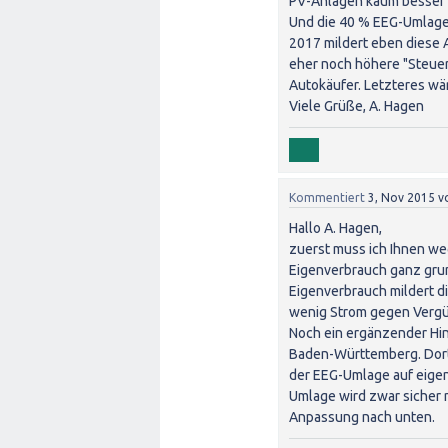
PV-Anlagen kaum besser s
Und die 40 % EEG-Umlage 
2017 mildert eben diese 
eher noch höhere "Steuern
Autokäufer. Letzteres wäre 
Viele Grüße, A. Hagen
Kommentiert
3, Nov 2015
v
Hallo A. Hagen,
zuerst muss ich Ihnen w
Eigenverbrauch ganz grun
Eigenverbrauch mildert di
wenig Strom gegen Vergü
Noch ein ergänzender Hin
Baden-Württemberg. Dort 
der EEG-Umlage auf eige
Umlage wird zwar sicher 
Anpassung nach unten.