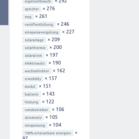
× 292
eigenverbrauch
× 276
speicher
× 261
eeg
× 246
veröffentlichung
× 227
einspeisevergütung
× 209
solaranlage
× 200
solarthermie
× 197
solarstrom
× 190
elektroauto
× 162
wechselrichter
× 157
e-mobility
× 151
modul
× 143
batterie
× 122
heizung
× 106
netzbetreiber
× 105
stromnetz
× 104
einspeisung
×
100% erneuerbare energien
97