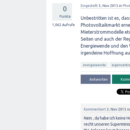
Eingestellt
3, Nov 2015
in
Phot
0
Punkte
Unbestritten ist es, d
Photovoltaikmarkt erne
1,062
Aufrufe
Mieterstrommodelle etc.
Seiten und auch der Re
Energiewende und den W
irgendeine Hoffnung a
energiewende
eigenverbr
Kommentiert
3, Nov 2015
v
Nein , da habe ich keine 
recht unseren Superminis