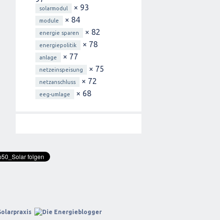
× 93
solarmodul
× 84
module
× 82
energie sparen
× 78
energiepolitik
× 77
anlage
× 75
netzeinspeisung
× 72
netzanschluss
× 68
eeg-umlage