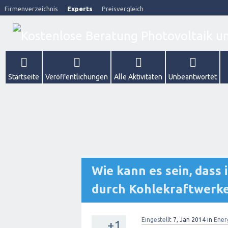
Firmenverzeichnis
Experts
Preisvergleich
Startseite
Veröffentlichungen
Alle Aktivitäten
Unbeantwortet
Wie kann es sein, dass
durch Kohlekraftwerke
Eingestellt
7, Jan 2014
in
Ener
+1