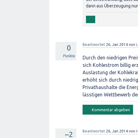
dann aus Überzeugung nur 
Beantwortet
26, Jan 2014
von
L
0
Punkte
Durch den niedrigen Prei
sich Kohlestrom billig e
Auslastung der Kohlekra
erhöht sich durch niedri
Privathaushalte die Ener
lässtigen Wettbewerb der
Beantwortet
26, Jan 2014
von
–2