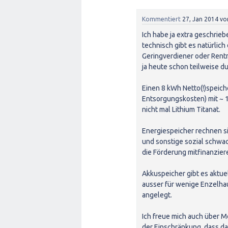
Kommentiert
27, Jan 2014
vo
Ich habe ja extra geschriebe
technisch gibt es natürlich
Geringverdiener oder Rentn
ja heute schon teilweise d
Einen 8 kWh Netto(!)speiche
Entsorgungskosten) mit ~ 10
nicht mal Lithium Titanat.
Energiespeicher rechnen s
und sonstige sozial schwa
die Förderung mitfinanzier
Akkuspeicher gibt es aktue
ausser für wenige Enzelhau
angelegt.
Ich freue mich auch über M
der Einschränkung, dass da