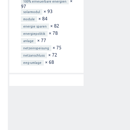
×
100% erneuerbare energien
97
× 93
solarmodul
× 84
module
× 82
energie sparen
× 78
energiepolitik
× 77
anlage
× 75
netzeinspeisung
× 72
netzanschluss
× 68
eeg-umlage