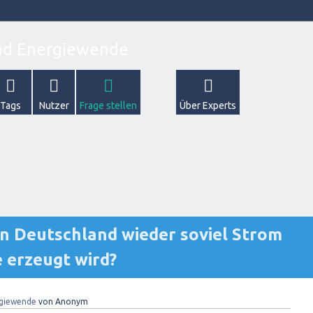
Tags
Nutzer
Frage stellen
Über Experts
 in Deutschland wieder soviel Strom
 erzeugt wird?
giewende
von
Anonym