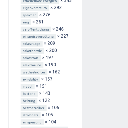
× 345
erneuerbare energien
× 292
eigenverbrauch
× 276
speicher
× 261
eeg
× 246
veröffentlichung
× 227
einspeisevergütung
× 209
solaranlage
× 200
solarthermie
× 197
solarstrom
× 190
elektroauto
× 162
wechselrichter
× 157
e-mobility
× 151
modul
× 143
batterie
× 122
heizung
× 106
netzbetreiber
× 105
stromnetz
× 104
einspeisung