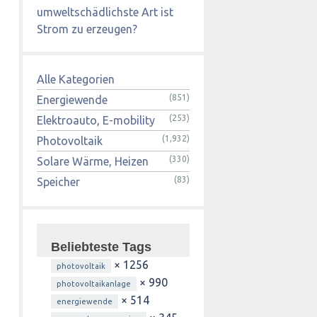
umweltschädlichste Art ist
Strom zu erzeugen?
Alle Kategorien
(851)
Energiewende
(253)
Elektroauto, E-mobility
(1,932)
Photovoltaik
(330)
Solare Wärme, Heizen
(83)
Speicher
Beliebteste Tags
× 1256
photovoltaik
× 990
photovoltaikanlage
× 514
energiewende