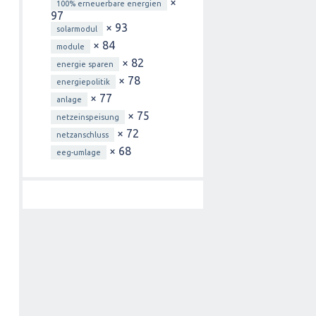
×
100% erneuerbare energien
97
× 93
solarmodul
× 84
module
× 82
energie sparen
× 78
energiepolitik
× 77
anlage
× 75
netzeinspeisung
× 72
netzanschluss
× 68
eeg-umlage