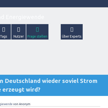
Tags
Nutzer
Frage stellen
Über Experts
 in Deutschland wieder soviel Strom
 erzeugt wird?
giewende
von
Anonym