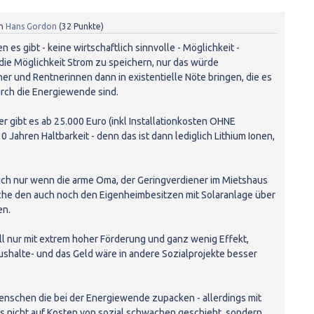
n
Hans Gordon
(
32
Punkte)
n es gibt - keine wirtschaftlich sinnvolle - Möglichkeit -
 die Möglichkeit Strom zu speichern, nur das würde
er und Rentnerinnen dann in existentielle Nöte bringen, die es
urch die Energiewende sind.
r gibt es ab 25.000 Euro (inkl Installationkosten OHNE
 Jahren Haltbarkeit - denn das ist dann lediglich Lithium Ionen,
ich nur wenn die arme Oma, der Geringverdiener im Mietshaus
che den auch noch den Eigenheimbesitzen mit Solaranlage über
en.
ll nur mit extrem hoher Förderung und ganz wenig Effekt,
shalte- und das Geld wäre in andere Sozialprojekte besser
enschen die bei der Energiewende zupacken - allerdings mit
s nicht auf Kosten von sozial schwachen geschieht, sondern