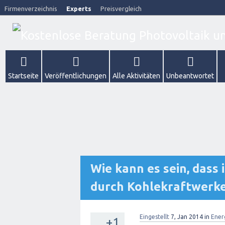
Firmenverzeichnis
Experts
Preisvergleich
Startseite
Veröffentlichungen
Alle Aktivitäten
Unbeantwortet
Wie kann es sein, dass
durch Kohlekraftwerke
Eingestellt
7, Jan 2014
in
Ener
+1