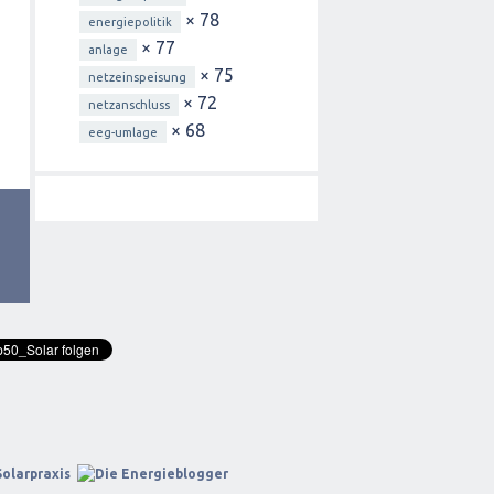
× 78
energiepolitik
× 77
anlage
× 75
netzeinspeisung
× 72
netzanschluss
× 68
eeg-umlage