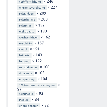
× 246
veröffentlichung
× 227
einspeisevergütung
× 209
solaranlage
× 200
solarthermie
× 197
solarstrom
× 190
elektroauto
× 162
wechselrichter
× 157
e-mobility
× 151
modul
× 143
batterie
× 122
heizung
× 106
netzbetreiber
× 105
stromnetz
× 104
einspeisung
×
100% erneuerbare energien
97
× 93
solarmodul
× 84
module
× 82
energie sparen