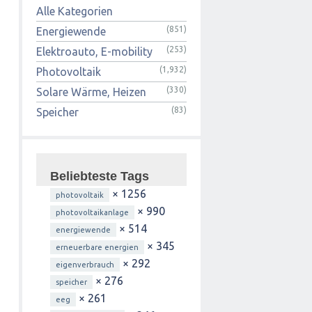
Alle Kategorien
(851)
Energiewende
(253)
Elektroauto, E-mobility
(1,932)
Photovoltaik
(330)
Solare Wärme, Heizen
(83)
Speicher
Beliebteste Tags
× 1256
photovoltaik
× 990
photovoltaikanlage
× 514
energiewende
× 345
erneuerbare energien
× 292
eigenverbrauch
× 276
speicher
× 261
eeg