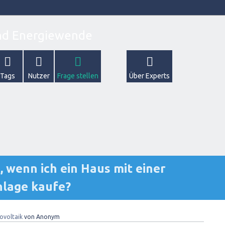
Tags
Nutzer
Frage stellen
Über Experts
 wenn ich ein Haus mit einer
nlage kaufe?
ovoltaik
von
Anonym