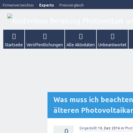
Firmenverzeichnis
Experts
Preisvergleich
Startseite
Veröffentlichungen
Alle Aktivitäten
Unbeantwortet
Was muss ich beachten,
älteren Photovoltaika
Eingestellt
10, Dez 2016
in
Phot
0