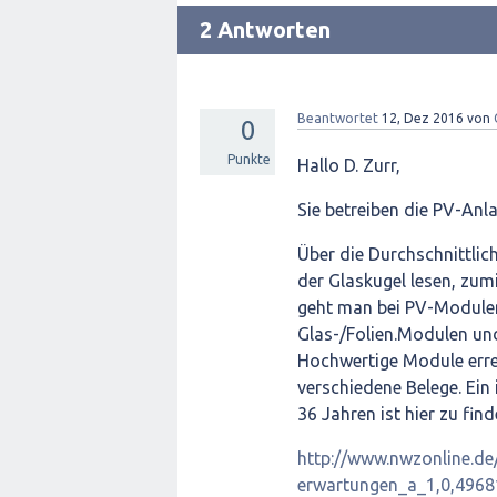
2 Antworten
Beantwortet
12, Dez 2016
von
0
Punkte
Hallo D. Zurr,
Sie betreiben die PV-Anl
Über die Durchschnittlich
der Glaskugel lesen, zu
geht man bei PV-Modulen
Glas-/Folien.Modulen un
Hochwertige Module erre
verschiedene Belege. Ein
36 Jahren ist hier zu find
http://www.nwzonline.de/
erwartungen_a_1,0,4968