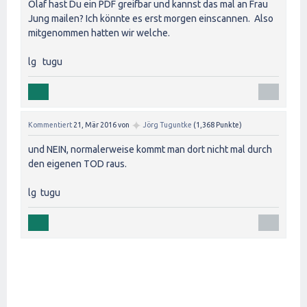
Olaf hast Du ein PDF greifbar und kannst das mal an Frau
Jung mailen? Ich könnte es erst morgen einscannen. Also
mitgenommen hatten wir welche.
lg tugu
✦
Kommentiert
21, Mär 2016
von
Jörg Tuguntke
(
1,368
Punkte)
und NEIN, normalerweise kommt man dort nicht mal durch
den eigenen TOD raus.
lg tugu