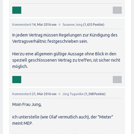
✦
Kommentiert
14, Mär 2016
von
Susanne Jung
(
1,633
Punkte)
In jedem Vertrag müssen Regelungen zur Kündigung des
Vertragsverhältnic festgeschrieben sein.
Hierzu eine allgemein gültige Aussage ohne Blick in den
speziell geschlossenen Vertrag zu treffen, ist sicher nicht
möglich.
✦
Kommentiert
21, Mär 2016
von
Jörg Tuguntke
(
1,368
Punkte)
Moin Frau Jung,
ich unterstelle (wie Olaf vermutlich auch), der "Mieter"
meint MEP.