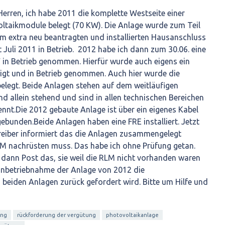
erren, ich habe 2011 die komplette Westseite einer
ltaikmodule belegt (70 KW). Die Anlage wurde zum Teil
em extra neu beantragten und installierten Hausanschluss
 Juli 2011 in Betrieb. 2012 habe ich dann zum 30.06. eine
W in Betrieb genommen. Hierfür wurde auch eigens ein
gt und in Betrieb genommen. Auch hier wurde die
elegt. Beide Anlagen stehen auf dem weitläufigen
nd allein stehend und sind in allen technischen Bereichen
ennt.Die 2012 gebaute Anlage ist über ein eigenes Kabel
ebunden.Beide Anlagen haben eine FRE installiert. Jetzt
eiber informiert das die Anlagen zusammengelegt
M nachrüsten muss. Das habe ich ohne Prüfung getan.
dann Post das, sie weil die RLM nicht vorhanden waren
 Inbetriebnahme der Anlage von 2012 die
 beiden Anlagen zurück gefordert wird. Bitte um Hilfe und
ung
rückforderung der vergütung
photovoltaikanlage