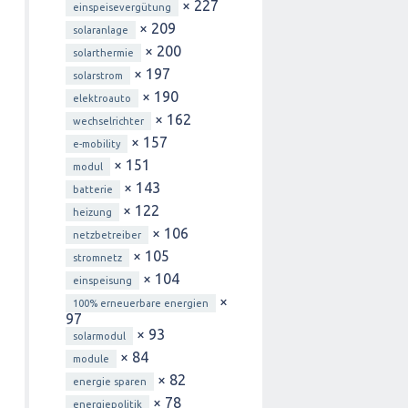
× 227
einspeisevergütung
× 209
solaranlage
× 200
solarthermie
× 197
solarstrom
× 190
elektroauto
× 162
wechselrichter
× 157
e-mobility
× 151
modul
× 143
batterie
× 122
heizung
× 106
netzbetreiber
× 105
stromnetz
× 104
einspeisung
×
100% erneuerbare energien
97
× 93
solarmodul
× 84
module
× 82
energie sparen
× 78
energiepolitik