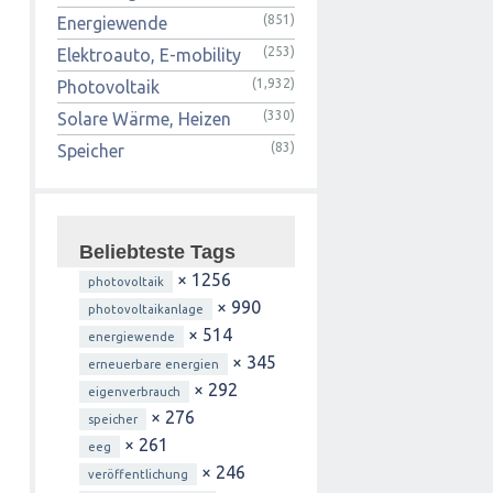
(851)
Energiewende
(253)
Elektroauto, E-mobility
(1,932)
Photovoltaik
(330)
Solare Wärme, Heizen
(83)
Speicher
Beliebteste Tags
× 1256
photovoltaik
× 990
photovoltaikanlage
× 514
energiewende
× 345
erneuerbare energien
× 292
eigenverbrauch
× 276
speicher
× 261
eeg
× 246
veröffentlichung