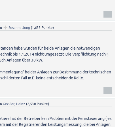
✦
on
Susanne Jung
(
1,633
Punkte)
rstanden habe wurden für beide Anlagen die notwendigen
chnik bis 1.1.2014 nicht umgesetzt. Die Verpflichtung nach §
 auch Anlagen über 30 kW.
ammenlegung" beider Anlagen zur Bestimmung der technischen
schilderten Fall m.E. keine entscheidende Rolle.
on
Geckler, Heinz
(
2,530
Punkte)
retiere hat der Betreiber kein Problem mit der Fernsteuerung ( es
ndern mit der Registrierenden Leistungsmessung, die bei Anlagen