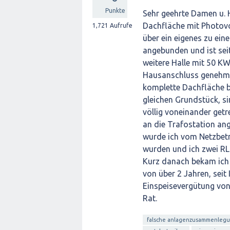
Punkte
Sehr geehrte Damen u. H
Dachfläche mit Photovo
1,721
Aufrufe
über ein eigenes zu ein
angebunden und ist seit
weitere Halle mit 50 K
Hausanschluss genehmi
komplette Dachfläche b
gleichen Grundstück, si
völlig voneinander getr
an die Trafostation ang
wurde ich vom Netzbetr
wurden und ich zwei RL
Kurz danach bekam ich 
von über 2 Jahren, seit
Einspeisevergütung von
Rat.
falsche anlagenzusammenleg