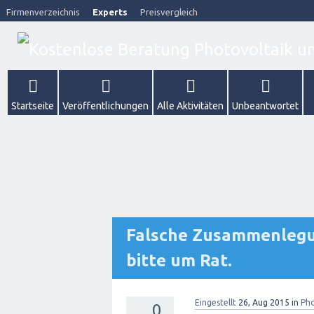
Firmenverzeichnis
Experts
Preisvergleich
Startseite
Veröffentlichungen
Alle Aktivitäten
Unbeantwortet
Falsche Zusammenlegu
bitte um Rat.
Eingestellt
26, Aug 2015
in
Pho
0