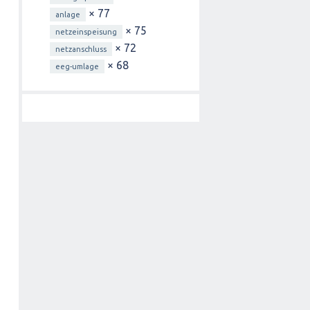
× 77
anlage
× 75
netzeinspeisung
× 72
netzanschluss
× 68
eeg-umlage