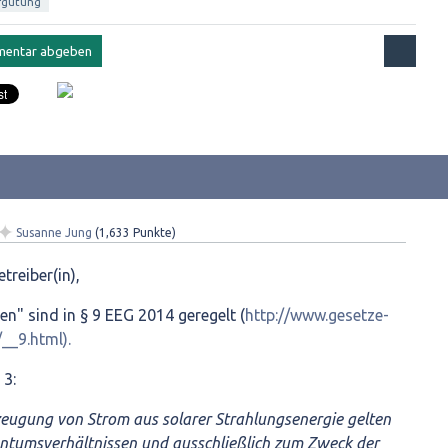
rgütung
✦
Susanne Jung
(
1,633
Punkte)
treiber(in),
n" sind in § 9 EEG 2014 geregelt (
http://www.gesetze-
__9.html).
 3:
eugung von Strom aus solarer Strahlungsenergie gelten
ntumsverhältnissen und ausschließlich zum Zweck der