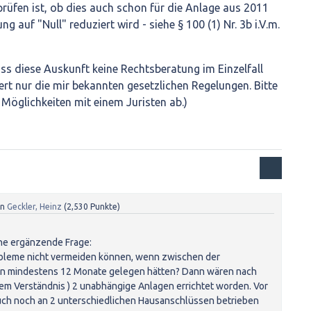
prüfen ist, ob dies auch schon für die Anlage aus 2011
ng auf "Null" reduziert wird - siehe § 100 (1) Nr. 3b i.V.m.
ass diese Auskunft keine Rechtsberatung im Einzelfall
ert nur die mir bekannten gesetzlichen Regelungen. Bitte
n Möglichkeiten mit einem Juristen ab.)
on
Geckler, Heinz
(
2,530
Punkte)
ine ergänzende Frage:
robleme nicht vermeiden können, wenn zwischen der
en mindestens 12 Monate gelegen hätten? Dann wären nach
em Verständnis ) 2 unabhängige Anlagen errichtet worden. Vor
auch noch an 2 unterschiedlichen Hausanschlüssen betrieben