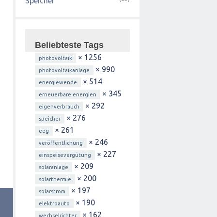
Speicher
Beliebteste Tags
× 1256
photovoltaik
× 990
photovoltaikanlage
× 514
energiewende
× 345
erneuerbare energien
× 292
eigenverbrauch
× 276
speicher
× 261
eeg
× 246
veröffentlichung
× 227
einspeisevergütung
× 209
solaranlage
× 200
solarthermie
× 197
solarstrom
× 190
elektroauto
× 162
wechselrichter