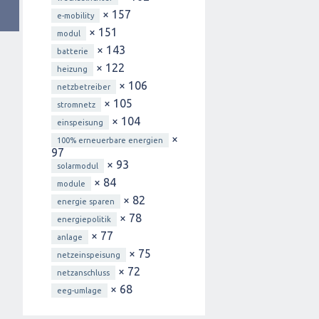
× 157
e-mobility
× 151
modul
× 143
batterie
× 122
heizung
× 106
netzbetreiber
× 105
stromnetz
× 104
einspeisung
×
100% erneuerbare energien
97
× 93
solarmodul
× 84
module
× 82
energie sparen
× 78
energiepolitik
× 77
anlage
× 75
netzeinspeisung
× 72
netzanschluss
× 68
eeg-umlage