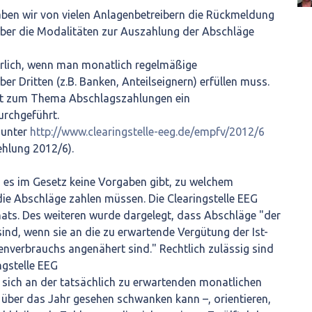
aben wir von vielen Anlagenbetreibern die Rückmeldung
iber die Modalitäten zur Auszahlung der Abschläge
erlich, wenn man monatlich regelmäßige
er Dritten (z.B. Banken, Anteilseignern) erfüllen muss.
hat zum Thema Abschlagszahlungen ein
rchgeführt.
 unter
http://www.clearingstelle-eeg.de/empfv/2012/6
ehlung 2012/6).
 es im Gesetz keine Vorgaben gibt, zu welchem
die Abschläge zahlen müssen. Die Clearingstelle EEG
ats. Des weiteren wurde dargelegt, dass Abschläge "der
nd, wenn sie an die zu erwartende Vergütung der Ist-
enverbrauchs angenähert sind." Rechtlich zulässig sind
ngstelle EEG
 sich an der tatsächlich zu erwartenden monatlichen
 über das Jahr gesehen schwanken kann –, orientieren,