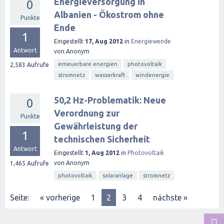
Energieversorgung in
0
Albanien - Ökostrom ohne
Punkte
Ende
1
Eingestellt
17, Aug 2012
in
Energiewende
Antwort
von
Anonym
erneuerbare energien
photovoltaik
2,583
Aufrufe
stromnetz
wasserkraft
windenergie
50,2 Hz-Problematik: Neue
0
Verordnung zur
Punkte
Gewährleistung der
1
technischen Sicherheit
Antwort
Eingestellt
1, Aug 2012
in
Photovoltaik
von
Anonym
1,465
Aufrufe
photovoltaik
solaranlage
stromnetz
Seite:
« vorherige
1
2
3
4
nächste »