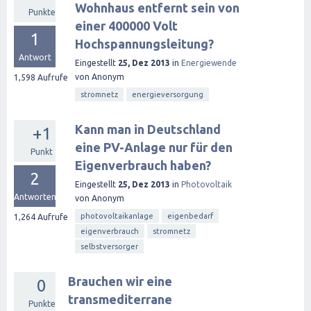
Wohnhaus entfernt sein von
Punkte
einer 400000 Volt
1
Hochspannungsleitung?
Antwort
Eingestellt
25, Dez 2013
in
Energiewende
von
Anonym
1,598
Aufrufe
stromnetz
energieversorgung
Kann man in Deutschland
+1
eine PV-Anlage nur für den
Punkt
Eigenverbrauch haben?
2
Eingestellt
25, Dez 2013
in
Photovoltaik
Antworten
von
Anonym
photovoltaikanlage
eigenbedarf
1,264
Aufrufe
eigenverbrauch
stromnetz
selbstversorger
Brauchen wir eine
0
transmediterrane
Punkte