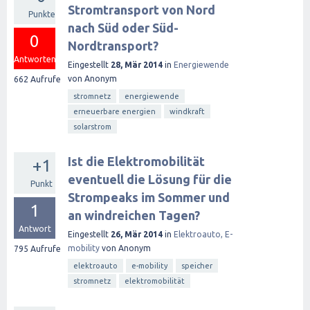
Stromtransport von Nord
Punkte
nach Süd oder Süd-
0
Nordtransport?
Antworten
Eingestellt
28, Mär 2014
in
Energiewende
von
Anonym
662
Aufrufe
stromnetz
energiewende
erneuerbare energien
windkraft
solarstrom
Ist die Elektromobilität
+1
eventuell die Lösung für die
Punkt
Strompeaks im Sommer und
1
an windreichen Tagen?
Antwort
Eingestellt
26, Mär 2014
in
Elektroauto, E-
mobility
von
Anonym
795
Aufrufe
elektroauto
e-mobility
speicher
stromnetz
elektromobilität