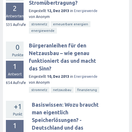
Stromübertragung?
2
Eingestellt
12, Dez 2013
in
Energiewende
Antworten
von
Anonym
stromnetz
erneuerbare energien
535
Aufrufe
energiewende
Bürgeranleihen für den
0
Netzausbau – wie genau
Punkte
funktioniert das und macht
1
das Sinn?
Antwort
Eingestellt
10, Dez 2013
in
Energiewende
von
Anonym
654
Aufrufe
stromnetz
netzausbau
finanzierung
Basiswissen: Wozu braucht
+1
man eigentlich
Punkt
Speicherlösungen? -
1
Deutschland und das