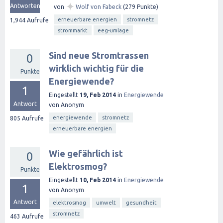
✦
Antworten
von
Wolf von Fabeck
(
279
Punkte)
erneuerbare energien
stromnetz
1,944
Aufrufe
strommarkt
eeg-umlage
Sind neue Stromtrassen
0
wirklich wichtig für die
Punkte
Energiewende?
1
Eingestellt
19, Feb 2014
in
Energiewende
Antwort
von
Anonym
energiewende
stromnetz
805
Aufrufe
erneuerbare energien
Wie gefährlich ist
0
Elektrosmog?
Punkte
Eingestellt
10, Feb 2014
in
Energiewende
1
von
Anonym
Antwort
elektrosmog
umwelt
gesundheit
stromnetz
463
Aufrufe