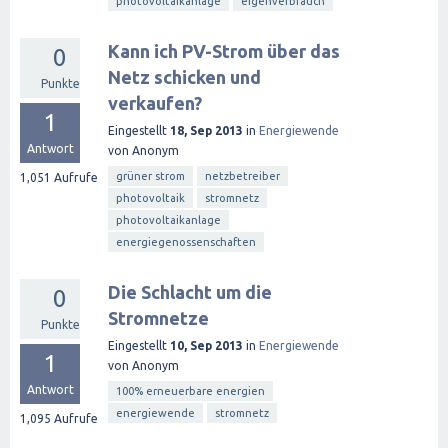
photovoltaikanlage
eigenverbrauch
Kann ich PV-Strom über das
0
Netz schicken und
Punkte
verkaufen?
1
Eingestellt
18, Sep 2013
in
Energiewende
Antwort
von
Anonym
grüner strom
netzbetreiber
1,051
Aufrufe
photovoltaik
stromnetz
photovoltaikanlage
energiegenossenschaften
Die Schlacht um die
0
Stromnetze
Punkte
Eingestellt
10, Sep 2013
in
Energiewende
1
von
Anonym
Antwort
100% erneuerbare energien
energiewende
stromnetz
1,095
Aufrufe