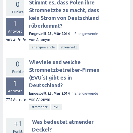
Stimmt es, dass Polen ihre
0
Stromnetzte zu macht, dass
Punkte
kein Strom von Deutschland
1
rüberkommt?
Antwort
Eingestellt
25, Mär 2014
in
Energiewende
von
Anonym
903
Aufrufe
energiewende
stromnetz
Wieviele und welche
0
Stromnetzbetreiber-Firmen
Punkte
(EVU´s) gibt es in
1
Deutschland?
Antwort
Eingestellt
25, Mär 2014
in
Energiewende
von
Anonym
774
Aufrufe
stromnetz
evu
Was bedeutet atmender
+1
Deckel?
Punkt