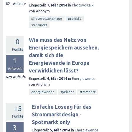
821
Aufrufe
Eingestellt
7, Mär 2014
in
Photovoltaik
von
Anonym
photovoltaikanlage
projekte
stromnetz
Wie muss das Netz von
0
Energiespeichern aussehen,
Punkte
damit sich die
1
Energiewende in Europa
Antwort
verwirklichen lässt?
629
Aufrufe
Eingestellt
6, Mär 2014
in
Energiewende
von
Anonym
energiewende
speicher
stromnetz
Einfache Lösung für das
+5
Strommarktdesign -
Punkte
Spotmarkt only
3
Eingestellt
5, Mär 2014
in
Energiewende