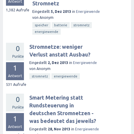
Antwort
Stromnetz
1,382
Aufrufe
Eingestellt
5, Dez 2013
in
Energiewende
von
Anonym
speicher
batterie
stromnetz
energiewende
Stromnetze: weniger
0
Verlust anstatt Ausbau?
Punkte
Eingestellt
2, Dez 2013
in
Energiewende
1
von
Anonym
Antwort
stromnetz
energiewende
531
Aufrufe
Smart Metering statt
0
Rundsteuerung in
Punkte
deutschen Stromnetzen -
1
was bedeutet das jeweils?
Antwort
Eingestellt
28, Nov 2013
in
Energiewende