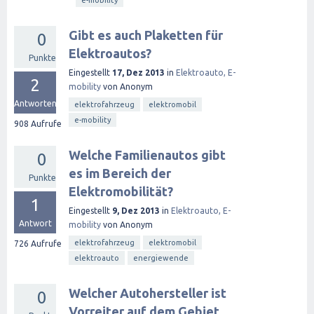
e-mobility
Gibt es auch Plaketten für
0
Elektroautos?
Punkte
Eingestellt
17, Dez 2013
in
Elektroauto, E-
2
mobility
von
Anonym
Antworten
elektrofahrzeug
elektromobil
e-mobility
908
Aufrufe
Welche Familienautos gibt
0
es im Bereich der
Punkte
Elektromobilität?
1
Eingestellt
9, Dez 2013
in
Elektroauto, E-
Antwort
mobility
von
Anonym
elektrofahrzeug
elektromobil
726
Aufrufe
elektroauto
energiewende
Welcher Autohersteller ist
0
Vorreiter auf dem Gebiet