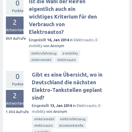
Ist die Wahl der Reifen
0
eigentlich auch ein
Punkte
wichtiges Kriterium für den
2
Verbrauch von
Antworten
Elektroautos?
869
Aufrufe
Eingestellt
16, Jan 2014
in
Elektroauto, E-
mobility
von
Anonym
elektrofahrzeug
e-mobility
elektromobil
elektroauto
Gibt es eine Übersicht, wo in
0
Deutschland die nächsten
Punkte
Elektro-Tankstellen geplant
2
sind?
Antworten
Eingestellt
13, Jan 2014
in
Elektroauto, E-
mobility
von
Anonym
1.004
Aufrufe
elektromobil
elektrofahrzeug
elektroauto
stromtankstelle