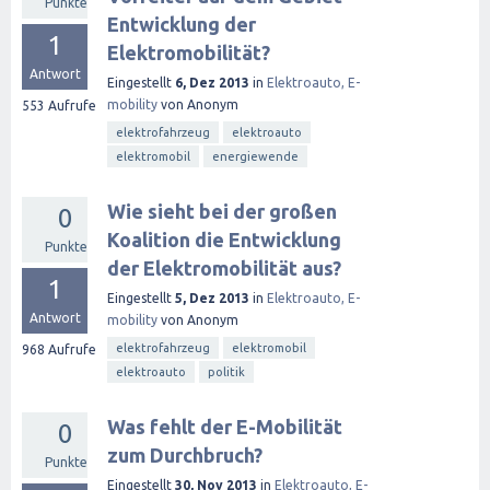
Punkte
Entwicklung der
1
Elektromobilität?
Antwort
Eingestellt
6, Dez 2013
in
Elektroauto, E-
mobility
von
Anonym
553
Aufrufe
elektrofahrzeug
elektroauto
elektromobil
energiewende
Wie sieht bei der großen
0
Koalition die Entwicklung
Punkte
der Elektromobilität aus?
1
Eingestellt
5, Dez 2013
in
Elektroauto, E-
Antwort
mobility
von
Anonym
elektrofahrzeug
elektromobil
968
Aufrufe
elektroauto
politik
Was fehlt der E-Mobilität
0
zum Durchbruch?
Punkte
Eingestellt
30, Nov 2013
in
Elektroauto, E-