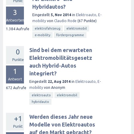
Punkt
Hybridautos?
3
Eingestellt
5, Nov 2014
in
Elektroauto, E-
Antworten
mobility
von
Claudio Rode
(
67
Punkte)
elektrofahrzeug
elektromobil
1.384
Aufrufe
e-mobility
förderprogramme
Sind bei dem erwarteten
0
Elektromobilitätsgesetz
Punkte
auch Hybrid-Autos
1
integriert?
Antwort
Eingestellt
22, Aug 2014
in
Elektroauto, E-
mobility
von
Anonym
672
Aufrufe
elektroauto
elektromobil
hybridauto
Werden dieses Jahr neue
+1
Modelle von Elektroautos
Punkt
auf den Markt gebracht?