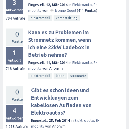
3
Eingestellt
12, Mär 2014
in
Elektroauto, E-
✦
Antworten
mobility
von
Ivonne Gugel
(
411
Punkte)
elektromobil
veranstaltung
794
Aufrufe
Kann es zu Problemen im
0
Stromnetz kommen, wenn
Punkte
ich eine 22kW Ladebox in
1
Betrieb nehme?
Antwort
Eingestellt
11, Mär 2014
in
Elektroauto, E-
mobility
von
Anonym
718
Aufrufe
elektromobil
laden
stromnetz
Gibt es schon Ideen und
0
Entwicklungen zum
Punkte
kabellosen Aufladen von
4
Elektroautos?
Antworten
Eingestellt
25, Feb 2014
in
Elektroauto, E-
mobility
von
Anonym
1.218
Aufrufe