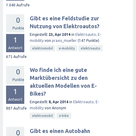
1.040
Aufrufe
Gibt es eine Feldstudie zur
0
Nutzung von Elektroautos?
Punkte
Eingestellt
23, Apr 2014
in
Elektroauto, E-
1
mobility
von
praxis_mueller
(
147
Punkte)
Antwort
elektromobil
e-mobility
elektroauto
675
Aufrufe
Wo finde ich eine gute
0
Marktübersicht zu den
Punkte
aktuellen Modellen von E-
1
Bikes?
Antwort
Eingestellt
8, Apr 2014
in
Elektroauto, E-
mobility
von
Anonym
887
Aufrufe
elektromobil
e-bike
Gibt es einen Autobahn
0