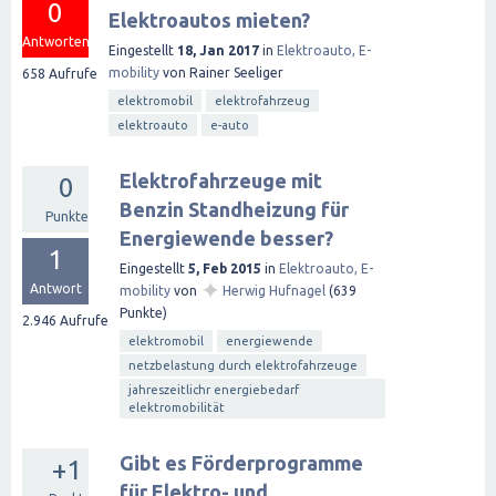
0
Elektroautos mieten?
Antworten
Eingestellt
18, Jan 2017
in
Elektroauto, E-
mobility
von
Rainer Seeliger
658
Aufrufe
elektromobil
elektrofahrzeug
elektroauto
e-auto
Elektrofahrzeuge mit
0
Benzin Standheizung für
Punkte
Energiewende besser?
1
Eingestellt
5, Feb 2015
in
Elektroauto, E-
✦
Antwort
mobility
von
Herwig Hufnagel
(
639
Punkte)
2.946
Aufrufe
elektromobil
energiewende
netzbelastung durch elektrofahrzeuge
jahreszeitlichr energiebedarf
elektromobilität
Gibt es Förderprogramme
+1
für Elektro- und