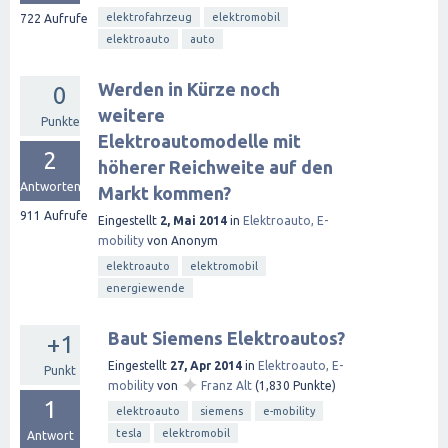
elektrofahrzeug
elektromobil
722
Aufrufe
elektroauto
auto
Werden in Kürze noch
0
weitere
Punkte
Elektroautomodelle mit
2
höherer Reichweite auf den
Antworten
Markt kommen?
911
Aufrufe
Eingestellt
2, Mai 2014
in
Elektroauto, E-
mobility
von
Anonym
elektroauto
elektromobil
energiewende
Baut Siemens Elektroautos?
+1
Eingestellt
27, Apr 2014
in
Elektroauto, E-
Punkt
✦
mobility
von
Franz Alt
(
1,830
Punkte)
1
elektroauto
siemens
e-mobility
tesla
elektromobil
Antwort