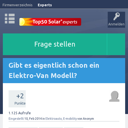
Firmenverzeichnis
Experts
Anmelden
Frage stellen
Gibt es eigentlich schon ein
Elektro-Van Modell?
+2
Punkte
1.125
Aufrufe
Eingestellt
10, Feb 2014
in
Elektroauto, E-mobility
von
Anonym