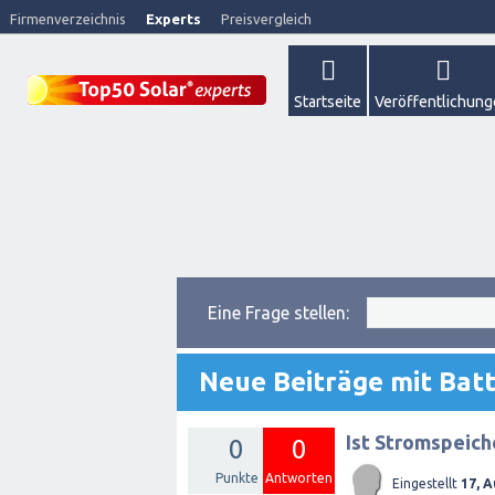
Firmenverzeichnis
Experts
Preisvergleich
Startseite
Veröffentlichun
Eine Frage stellen:
Neue Beiträge mit Batt
Ist Stromspeich
0
0
Punkte
Antworten
Eingestellt
17, 