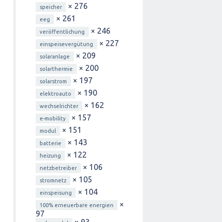
× 276
speicher
× 261
eeg
× 246
veröffentlichung
× 227
einspeisevergütung
× 209
solaranlage
× 200
solarthermie
× 197
solarstrom
× 190
elektroauto
× 162
wechselrichter
× 157
e-mobility
× 151
modul
× 143
batterie
× 122
heizung
× 106
netzbetreiber
× 105
stromnetz
× 104
einspeisung
×
100% erneuerbare energien
97