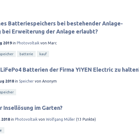
es Batteriespeichers bei bestehender Anlage-
bei Erweiterung der Anlage erlaubt?
ug 2019
in
Photovoltaik
von
Marc
speicher
batterie
kauf
 LiFePo4 Batterien der Firma YIYEN Electric zu halten
Aug 2018
in
Speicher
von
Anonym
speicher
r Insellösung im Garten?
l 2018
in
Photovoltaik
von
Wolfgang Müller
(
13
Punkte)
ie