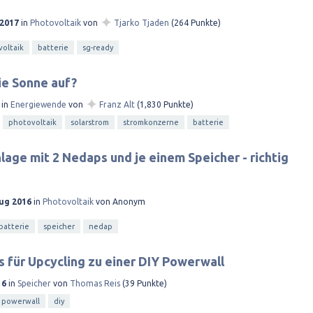
✦
 2017
in
Photovoltaik
von
Tjarko Tjaden
(
264
Punkte)
oltaik
batterie
sg-ready
ie Sonne auf?
✦
in
Energiewende
von
Franz Alt
(
1,830
Punkte)
photovoltaik
solarstrom
stromkonzerne
batterie
lage mit 2 Nedaps und je einem Speicher - richtig
Aug 2016
in
Photovoltaik
von
Anonym
batterie
speicher
nedap
für Upcycling zu einer DIY Powerwall
16
in
Speicher
von
Thomas Reis
(
39
Punkte)
powerwall
diy