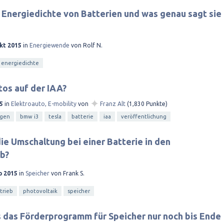
e Energiedichte von Batterien und was genau sagt sie
kt 2015
in
Energiewende
von
Rolf N.
energiedichte
tos auf der IAA?
✦
5
in
Elektroauto, E-mobility
von
Franz Alt
(
1,830
Punkte)
agen
bmw i3
tesla
batterie
iaa
veröffentlichung
die Umschaltung bei einer Batterie in den
b?
p 2015
in
Speicher
von
Frank S.
trieb
photovoltaik
speicher
ss das Förderprogramm für Speicher nur noch bis Ende