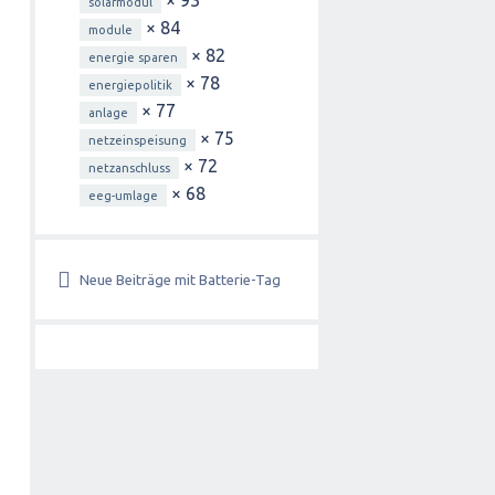
× 93
solarmodul
× 84
module
× 82
energie sparen
× 78
energiepolitik
× 77
anlage
× 75
netzeinspeisung
× 72
netzanschluss
× 68
eeg-umlage
Neue Beiträge mit Batterie-Tag