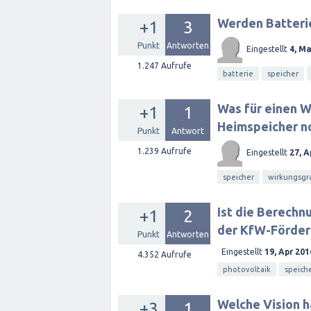
Werden Batteri
+1
3
Punkt
Antworten
Eingestellt
4, Ma
1.247
Aufrufe
batterie
speicher
Was für einen W
+1
1
Heimspeicher n
Punkt
Antwort
1.239
Aufrufe
Eingestellt
27, A
speicher
wirkungsgr
Ist die Berech
+1
2
der KfW-Förder
Punkt
Antworten
Eingestellt
19, Apr 201
4.352
Aufrufe
photovoltaik
speich
Welche Vision 
+3
1