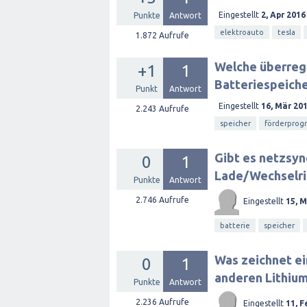
Eingestellt
2, Apr 2016
Punkte
Antwort
elektroauto
tesla
1.872
Aufrufe
Welche überreg
+1
1
Batteriespeiche
Punkt
Antwort
Eingestellt
16, Mär 20
2.243
Aufrufe
speicher
förderprog
Gibt es netzsyn
0
1
Lade/Wechselri
Punkte
Antwort
2.746
Aufrufe
Eingestellt
15, 
batterie
speicher
Was zeichnet e
0
1
anderen Lithium
Punkte
Antwort
2.236
Aufrufe
Eingestellt
11, F