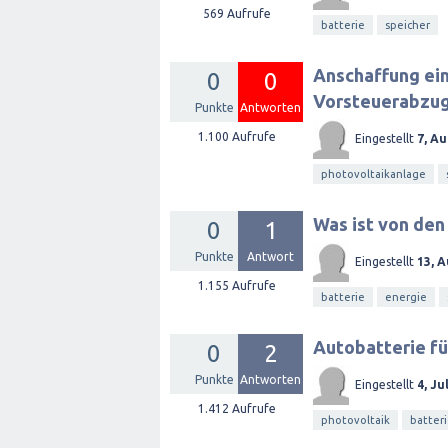
569
Aufrufe
batterie
speicher
Anschaffung ein
0
0
Vorsteuerabzug 
Punkte
Antworten
1.100
Aufrufe
Eingestellt
7, A
photovoltaikanlage
Was ist von den
0
1
Punkte
Antwort
Eingestellt
13, 
1.155
Aufrufe
batterie
energie
Autobatterie fü
0
2
Punkte
Antworten
Eingestellt
4, Ju
1.412
Aufrufe
photovoltaik
batter