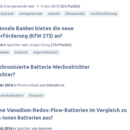
✦
in
Energiewende
von
Franz Alt
(
1,830
Punkte)
batterie
energiewende
umwelt
klimawandel
veröffentlichung
ionale Banken bieten die neue
rförderung (KfW 275) an?
16
in
Speicher
von
Jürgen König
(
394
Punkte)
ramme
batterie
eigenverbrauch
chronisierte Batterie Wechselrichter
chter?
Mär 2016
in
Photovoltaik
von
Intensitron
wechselrichter
frequenz
ine Vanadium-Redox-Flow-Batterien im Vergleich zu
-Ionen Batterien aus?
eb 2016
in
Speicher
von
Anonym