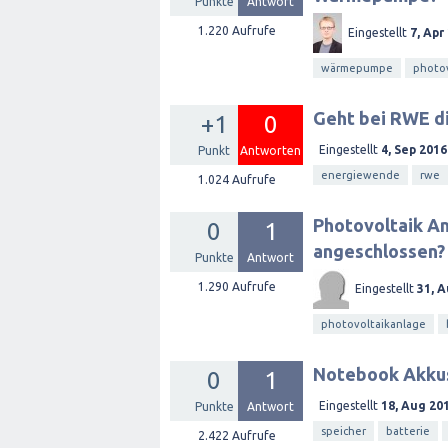
Punkte
Antwort
1.220
Aufrufe
Eingestellt
7, Apr
wärmepumpe
photov
Geht bei RWE d
+1
0
Eingestellt
4, Sep 2016
Punkt
Antworten
energiewende
rwe
1.024
Aufrufe
Photovoltaik An
0
1
angeschlossen?
Punkte
Antwort
1.290
Aufrufe
Eingestellt
31, 
photovoltaikanlage
Notebook Akkus 
0
1
Eingestellt
18, Aug 20
Punkte
Antwort
speicher
batterie
2.422
Aufrufe