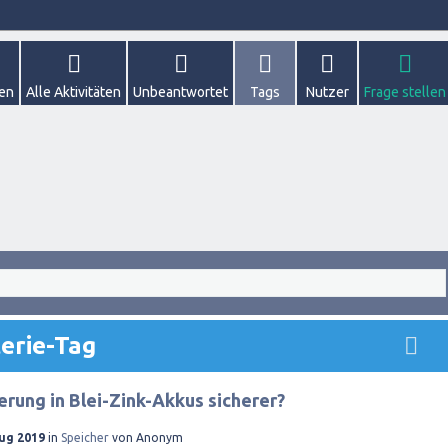
gen
Alle Aktivitäten
Unbeantwortet
Tags
Nutzer
Frage stellen
erie-Tag
erung in Blei-Zink-Akkus sicherer?
Aug 2019
in
Speicher
von
Anonym