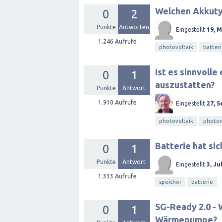
Welchen Akkutyp
0
2
Punkte
Antworten
Eingestellt
19, 
1.246
Aufrufe
photovoltaik
batter
Ist es sinnvoll
0
1
auszustatten?
Punkte
Antwort
1.910
Aufrufe
Eingestellt
27, S
photovoltaik
photov
Batterie hat si
0
1
Punkte
Antwort
Eingestellt
3, Ju
1.333
Aufrufe
speicher
batterie
SG-Ready 2.0 - 
0
1
Wärmepumpe?