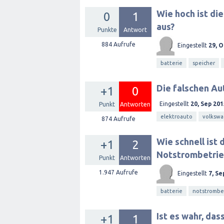
Wie hoch ist di
0
1
aus?
Punkte
Antwort
884
Aufrufe
Eingestellt
29, O
batterie
speicher
Die falschen Au
+1
0
Eingestellt
20, Sep 201
Punkt
Antworten
elektroauto
volksw
874
Aufrufe
Wie schnell ist 
+1
2
Notstrombetrie
Punkt
Antworten
1.947
Aufrufe
Eingestellt
7, Se
batterie
notstrombe
Ist es wahr, da
+1
1