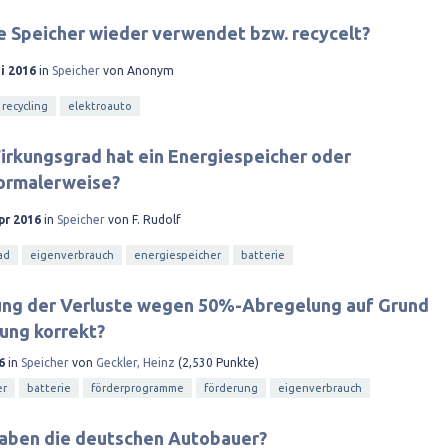
e Speicher wieder verwendet bzw. recycelt?
i 2016
in
Speicher
von
Anonym
recycling
elektroauto
irkungsgrad hat ein Energiespeicher oder
ormalerweise?
pr 2016
in
Speicher
von
F. Rudolf
ad
eigenverbrauch
energiespeicher
batterie
nung der Verluste wegen 50%-Abregelung auf Grund
ung korrekt?
6
in
Speicher
von
Geckler, Heinz
(
2,530
Punkte)
er
batterie
förderprogramme
förderung
eigenverbrauch
haben die deutschen Autobauer?