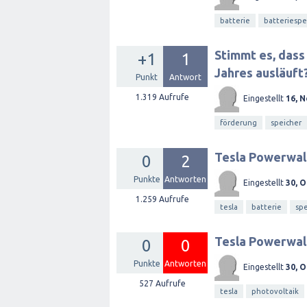
batterie
batteriesp
Stimmt es, dass
+1
1
Jahres ausläuft
Punkt
Antwort
1.319
Aufrufe
Eingestellt
16, 
förderung
speicher
Tesla Powerwall
0
2
Punkte
Antworten
Eingestellt
30, O
1.259
Aufrufe
tesla
batterie
spe
Tesla Powerwall
0
0
Punkte
Antworten
Eingestellt
30, O
527
Aufrufe
tesla
photovoltaik