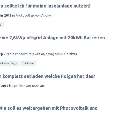
 sollte ich für meine Inselanlage nutzen?
Mär 2018
in
Photovoltaik
von
Anonym
ie
e eine 2,6kWp offgrid Anlage mit 20kWh Batterien
ep 2017
in
Photovoltaik
von
Anja Wagner
(
83
Punkte)
oltaikanlage
batterie
ch komplett entladen welche Folgen hat das?
l 2017
in
Speicher
von
Anonym
Wie soll es weitergehen mit Photovoltaik und