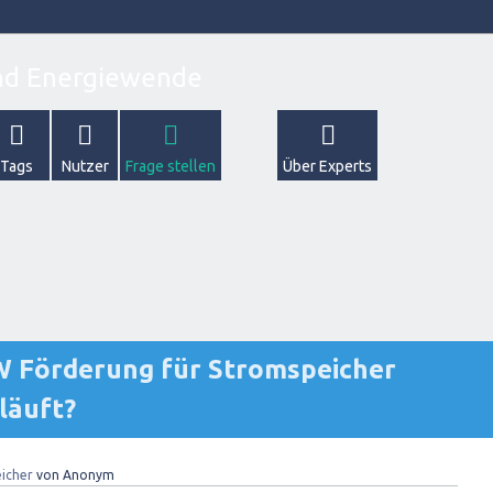
Tags
Nutzer
Frage stellen
Über Experts
FW Förderung für Stromspeicher
läuft?
icher
von
Anonym