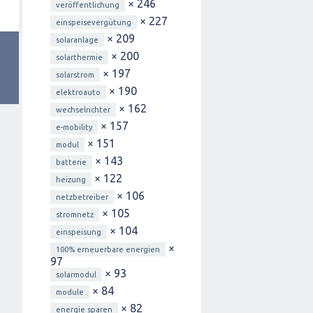
× 246
veröffentlichung
× 227
einspeisevergütung
× 209
solaranlage
× 200
solarthermie
× 197
solarstrom
× 190
elektroauto
× 162
wechselrichter
× 157
e-mobility
× 151
modul
× 143
batterie
× 122
heizung
× 106
netzbetreiber
× 105
stromnetz
× 104
einspeisung
×
100% erneuerbare energien
97
× 93
solarmodul
× 84
module
× 82
energie sparen