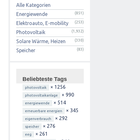
Alle Kategorien
(851)
Energiewende
(253)
Elektroauto, E-mobility
(1,932)
Photovoltaik
(330)
Solare Wärme, Heizen
(83)
Speicher
Beliebteste Tags
× 1256
photovoltaik
× 990
photovoltaikanlage
× 514
energiewende
× 345
erneuerbare energien
× 292
eigenverbrauch
× 276
speicher
× 261
eeg