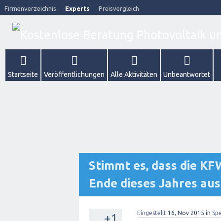
Firmenverzeichnis
Experts
Preisvergleich
Startseite
Veröffentlichungen
Alle Aktivitäten
Unbeantwortet
Stimmt es, dass die K
Ende dieses Jahres aus
Eingestellt
16, Nov 2015
in
Spe
+1