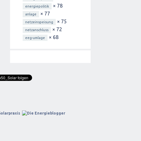
× 78
energiepolitik
× 77
anlage
× 75
netzeinspeisung
× 72
netzanschluss
× 68
eeg-umlage