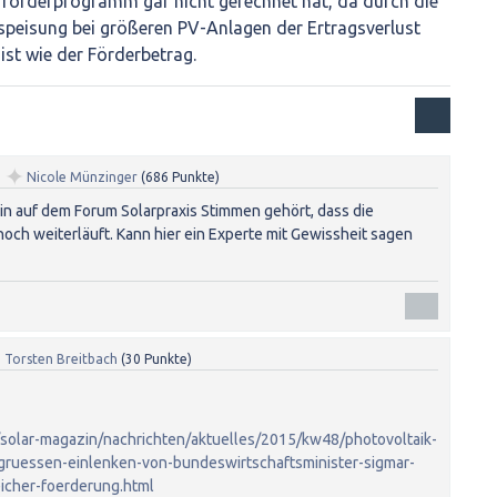
rförderprogramm gar nicht gerechnet hat, da durch die
peisung bei größeren PV-Anlagen der Ertragsverlust
ist wie der Förderbetrag.
✦
n
Nicole Münzinger
(
686
Punkte)
lin auf dem Forum Solarpraxis Stimmen gehört, dass die
och weiterläuft. Kann hier ein Experte mit Gewissheit sagen
n
Torsten Breitbach
(
30
Punkte)
/solar-magazin/nachrichten/aktuelles/2015/kw48/photovoltaik-
gruessen-einlenken-von-bundeswirtschaftsminister-sigmar-
eicher-foerderung.html