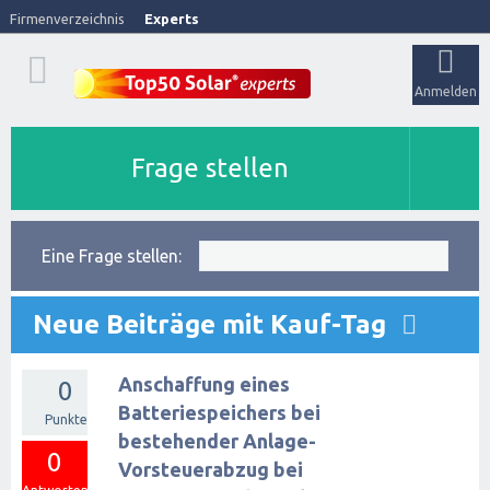
Firmenverzeichnis
Experts
Anmelden
Frage stellen
Eine Frage stellen:
Neue Beiträge mit Kauf-Tag
Anschaffung eines
0
Batteriespeichers bei
Punkte
bestehender Anlage-
0
Vorsteuerabzug bei