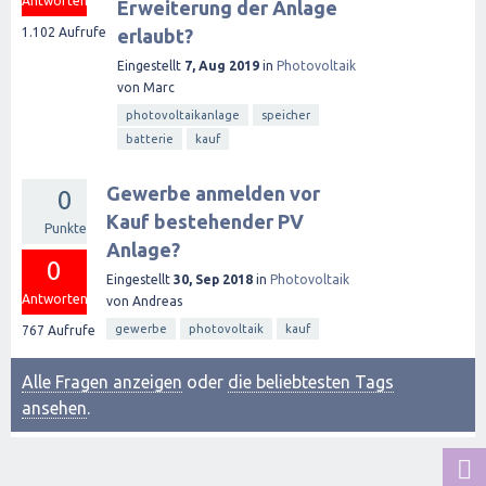
Antworten
Erweiterung der Anlage
1.102
Aufrufe
erlaubt?
Eingestellt
7, Aug 2019
in
Photovoltaik
von
Marc
photovoltaikanlage
speicher
batterie
kauf
Gewerbe anmelden vor
0
Kauf bestehender PV
Punkte
Anlage?
0
Eingestellt
30, Sep 2018
in
Photovoltaik
Antworten
von
Andreas
gewerbe
photovoltaik
kauf
767
Aufrufe
Alle Fragen anzeigen
oder
die beliebtesten Tags
ansehen
.