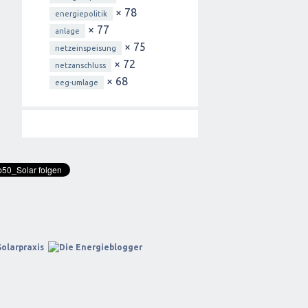
× 78
energiepolitik
× 77
anlage
× 75
netzeinspeisung
× 72
netzanschluss
× 68
eeg-umlage