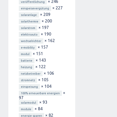
× 246
veröffentlichung
× 227
einspeisevergütung
× 209
solaranlage
× 200
solarthermie
× 197
solarstrom
× 190
elektroauto
× 162
wechselrichter
× 157
e-mobility
× 151
modul
× 143
batterie
× 122
heizung
× 106
netzbetreiber
× 105
stromnetz
× 104
einspeisung
×
100% erneuerbare energien
97
× 93
solarmodul
× 84
module
× 82
energie sparen