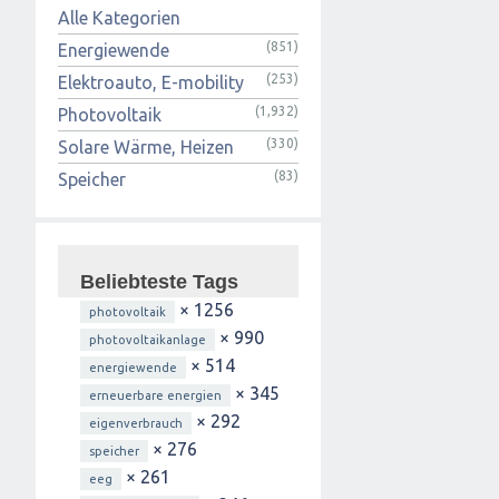
Alle Kategorien
(851)
Energiewende
(253)
Elektroauto, E-mobility
(1,932)
Photovoltaik
(330)
Solare Wärme, Heizen
(83)
Speicher
Beliebteste Tags
× 1256
photovoltaik
× 990
photovoltaikanlage
× 514
energiewende
× 345
erneuerbare energien
× 292
eigenverbrauch
× 276
speicher
× 261
eeg