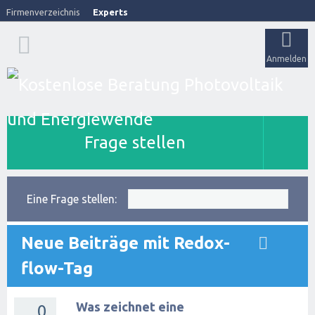
Firmenverzeichnis
Experts
Anmelden
Frage stellen
Eine Frage stellen:
Neue Beiträge mit Redox-
flow-Tag
Was zeichnet eine
0