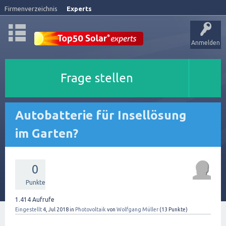
Firmenverzeichnis
Experts
Anmelden
Frage stellen
Autobatterie für Insellösung
im Garten?
0
Punkte
1.414
Aufrufe
Eingestellt
4, Jul 2018
in
Photovoltaik
von
Wolfgang Müller
(
13
Punkte)