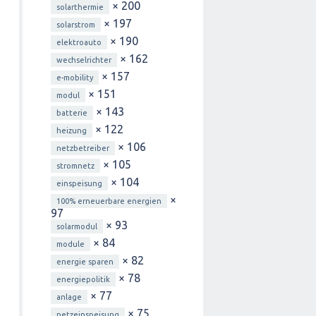
× 200
solarthermie
× 197
solarstrom
× 190
elektroauto
× 162
wechselrichter
× 157
e-mobility
× 151
modul
× 143
batterie
× 122
heizung
× 106
netzbetreiber
× 105
stromnetz
× 104
einspeisung
×
100% erneuerbare energien
97
× 93
solarmodul
× 84
module
× 82
energie sparen
× 78
energiepolitik
× 77
anlage
× 75
netzeinspeisung