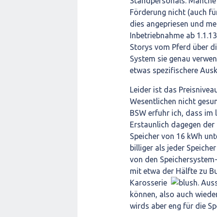
Standpersonals. Manche
Förderung nicht (auch f
dies angepriesen und mei
Inbetriebnahme ab 1.1.13 
Storys vom Pferd über di
System sie genau verwen
etwas spezifischere Ausk
Leider ist das Preisnivea
Wesentlichen nicht gesun
BSW erfuhr ich, dass im l
Erstaunlich dagegen der 
Speicher von 16 kWh unte
billiger als jeder Speich
von den Speichersystem-
mit etwa der Hälfte zu B
Karosserie
. Aus
können, also auch wiede
wirds aber eng für die S