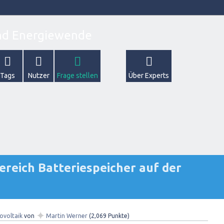
Tags
Nutzer
Frage stellen
Über Experts
ereich Batteriespeicher auf der
✦
ovoltaik
von
Martin Werner
(
2,069
Punkte)