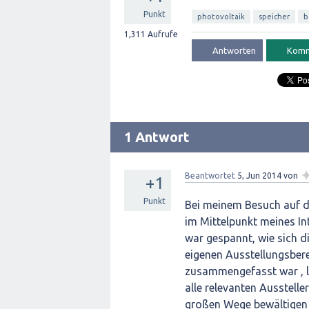
Punkt
photovoltaik
speicher
b
1,311
Aufrufe
1 Antwort
Beantwortet
5, Jun 2014
von
+1
Punkt
Bei meinem Besuch auf de
im Mittelpunkt meines Int
war gespannt, wie sich d
eigenen Ausstellungsberei
zusammengefasst war , li
alle relevanten Ausstelle
großen Wege bewältigen 