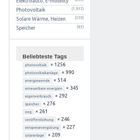
Elektroauto, E-mobility
(1,932)
Photovoltaik
(330)
Solare Wärme, Heizen
(83)
Speicher
Beliebteste Tags
× 1256
photovoltaik
× 990
photovoltaikanlage
× 514
energiewende
× 345
erneuerbare energien
× 292
eigenverbrauch
× 276
speicher
× 261
eeg
× 246
veröffentlichung
× 227
einspeisevergütung
× 209
solaranlage