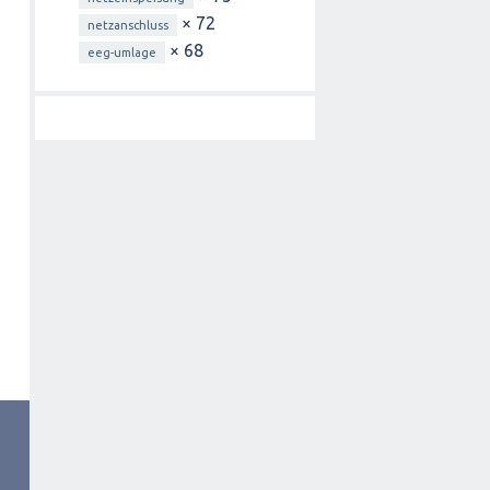
× 72
netzanschluss
× 68
eeg-umlage