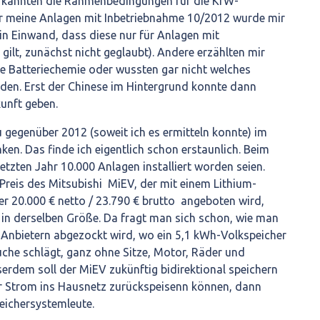
 kannten die Rahmenbedingungen für die KfW-
ür meine Anlagen mit Inbetriebnahme 10/2012 wurde mir
n Einwand, dass diese nur für Anlagen mit
gilt, zunächst nicht geglaubt). Andere erzählten mir
e Batteriechemie oder wussten gar nicht welches
den. Erst der Chinese im Hintergrund konnte dann
unft geben.
u gegenüber 2012 (soweit ich es ermitteln konnte) im
ken. Das finde ich eigentlich schon erstaunlich. Beim
etzten Jahr 10.000 Anlagen installiert worden seien.
Preis des Mitsubishi MiEV, der mit einem Lithium-
r 20.000 € netto / 23.790 € brutto angeboten wird,
er in derselben Größe. Da fragt man sich schon, wie man
Anbietern abgezockt wird, wo ein 5,1 kWh-Volkspeicher
uche schlägt, ganz ohne Sitze, Motor, Räder und
serdem soll der MiEV zukünftig bidirektional speichern
r Strom ins Hausnetz zurückspeisenn können, dann
peichersystemleute.