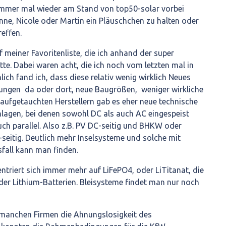
er mal wieder am Stand von top50-solar vorbei
nne, Nicole oder Martin ein Pläuschchen zu halten oder
effen.
 meiner Favoritenliste, die ich anhand der super
atte. Dabei waren acht, die ich noch vom letzten mal in
lich fand ich, dass diese relativ wenig wirklich Neues
rungen da oder dort, neue Baugrößen, weniger wirkliche
aufgetauchten Herstellern gab es eher neue technische
nlagen, bei denen sowohl DC als auch AC eingespeist
uch parallel. Also z.B. PV DC-seitig und BHKW oder
seitig. Deutlich mehr Inselsysteme und solche mit
sfall kann man finden.
entriert sich immer mehr auf LiFePO4, oder LiTitanat, die
der Lithium-Batterien. Bleisysteme findet man nur noch
i manchen Firmen die Ahnungslosigkeit des