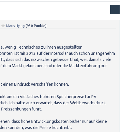
✦
n
Klaus Hying
(
930
Punkte)
nal wenig Technisches zu ihren ausgestellten
nnten, ist mir 2013 auf der Intersolar auch schon unangenehm
fft, dass sich das inzwischen gebessert hat, weil damals viele
uf dem Markt gekommen sind oder die Markteinführung nur
t einen Eindruck verschaffen können.
rkt um ein Vielfaches höheren Speicherpreise für PV
lich. Ich hätte auch erwartet, dass der Wettbewerbsdruck
u Preissenkungen führt.
tehen, dass hohe Entwicklungskosten bisher nur auf kleine
en konnten, was die Preise hochtreibt.