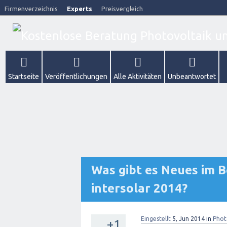
Firmenverzeichnis
Experts
Preisvergleich
Startseite
Veröffentlichungen
Alle Aktivitäten
Unbeantwortet
Was gibt es Neues im B
intersolar 2014?
Eingestellt
5, Jun 2014
in
Phot
+1