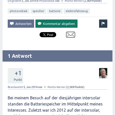
✦
Eingestellt
5, Jun 2014
in
Photovoltaik
von
Martin Werner
(
2,069
Punkte)
photovoltaik
speicher
batterie
elektrofahrzeug
1 Antwort
+1
Punkt
✦
Beantwortet
5, Jun 2014
von
Martin Werner
(
2,069
Punkte)
Bei meinem Besuch auf der diesjährigen intersolar
standen die Batteriespeicher im Mittelpunkt meines
Interesses. Zuletzt war ich 2012 auf der intersolar,