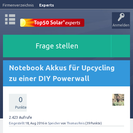
Firmenverzeichnis
Experts
Anmelden
Frage stellen
Notebook Akkus für Upcycling
zu einer DIY Powerwall
0
Punkte
2.423
Aufrufe
Eingestellt
18, Aug 2016
in
Speicher
von
Thomas Reis
(
39
Punkte)