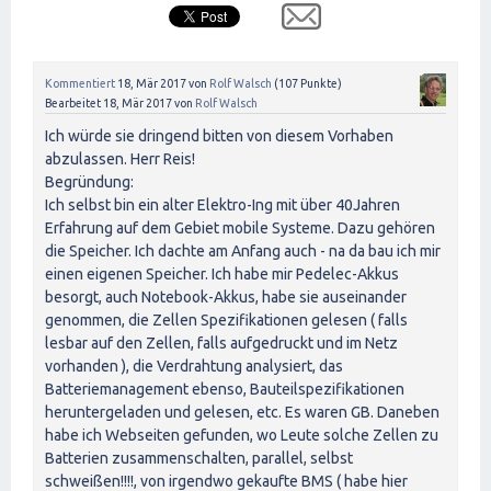
Kommentiert
18, Mär 2017
von
Rolf Walsch
(
107
Punkte)
Bearbeitet
18, Mär 2017
von
Rolf Walsch
Ich würde sie dringend bitten von diesem Vorhaben
abzulassen. Herr Reis!
Begründung:
Ich selbst bin ein alter Elektro-Ing mit über 40Jahren
Erfahrung auf dem Gebiet mobile Systeme. Dazu gehören
die Speicher. Ich dachte am Anfang auch - na da bau ich mir
einen eigenen Speicher. Ich habe mir Pedelec-Akkus
besorgt, auch Notebook-Akkus, habe sie auseinander
genommen, die Zellen Spezifikationen gelesen ( falls
lesbar auf den Zellen, falls aufgedruckt und im Netz
vorhanden ), die Verdrahtung analysiert, das
Batteriemanagement ebenso, Bauteilspezifikationen
heruntergeladen und gelesen, etc. Es waren GB. Daneben
habe ich Webseiten gefunden, wo Leute solche Zellen zu
Batterien zusammenschalten, parallel, selbst
schweißen!!!!, von irgendwo gekaufte BMS ( habe hier