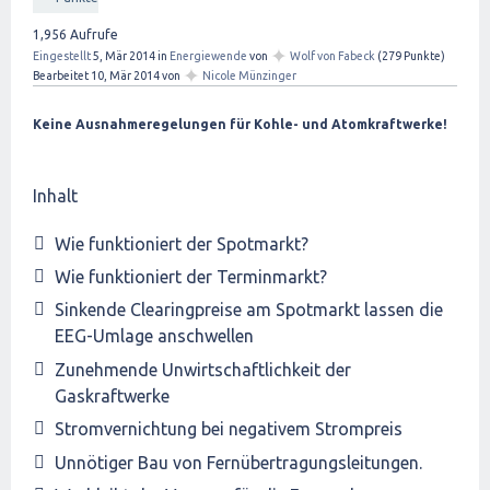
1,956
Aufrufe
✦
Eingestellt
5, Mär 2014
in
Energiewende
von
Wolf von Fabeck
(
279
Punkte)
✦
Bearbeitet
10, Mär 2014
von
Nicole Münzinger
Keine Ausnahmeregelungen für Kohle- und Atomkraftwerke!
Inhalt
Wie funktioniert der Spotmarkt?
Wie funktioniert der Terminmarkt?
Sinkende Clearingpreise am Spotmarkt lassen die
EEG-Umlage anschwellen
Zunehmende Unwirtschaftlichkeit der
Gaskraftwerke
Stromvernichtung bei negativem Strompreis
Unnötiger Bau von Fernübertragungsleitungen.