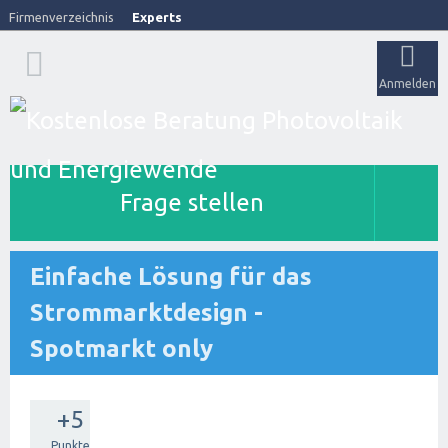
Firmenverzeichnis
Experts
Anmelden
Frage stellen
Einfache Lösung für das
Strommarktdesign -
Spotmarkt only
+5
Punkte