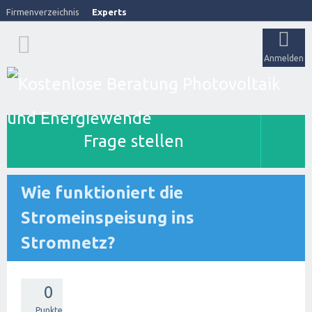
Firmenverzeichnis
Experts
Anmelden
Frage stellen
Wie funktioniert die
Stromeinspeisung ins
Stromnetz?
0
Punkte