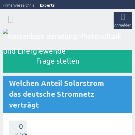
Firmenverzeichnis
Experts
Anmelden
Frage stellen
Welchen Anteil Solarstrom
das deutsche Stromnetz
verträgt
0
Punkte