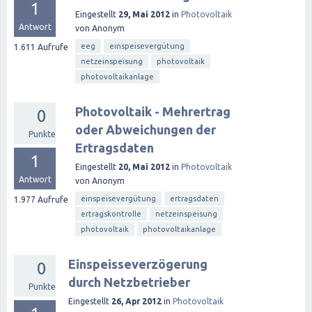
1
Eingestellt
29, Mai 2012
in
Photovoltaik
Antwort
von
Anonym
eeg
einspeisevergütung
1.611
Aufrufe
netzeinspeisung
photovoltaik
photovoltaikanlage
Photovoltaik - Mehrertrag
0
oder Abweichungen der
Punkte
Ertragsdaten
1
Eingestellt
20, Mai 2012
in
Photovoltaik
Antwort
von
Anonym
einspeisevergütung
ertragsdaten
1.977
Aufrufe
ertragskontrolle
netzeinspeisung
photovoltaik
photovoltaikanlage
Einspeisseverzögerung
0
durch Netzbetrieber
Punkte
Eingestellt
26, Apr 2012
in
Photovoltaik