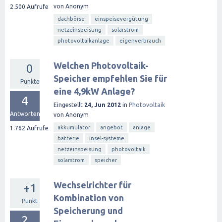
von
Anonym
2.500
Aufrufe
dachbörse
einspeisevergütung
netzeinspeisung
solarstrom
photovoltaikanlage
eigenverbrauch
Welchen Photovoltaik-
0
Speicher empfehlen Sie für
Punkte
eine 4,9kW Anlage?
4
Eingestellt
24, Jun 2012
in
Photovoltaik
Antworten
von
Anonym
akkumulator
angebot
anlage
1.762
Aufrufe
batterie
insel-systeme
netzeinspeisung
photovoltaik
solarstrom
speicher
Wechselrichter für
+1
Kombination von
Punkt
Speicherung und
2