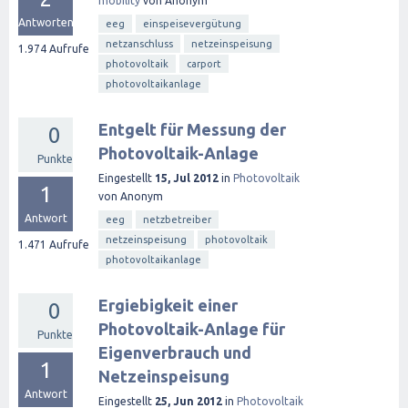
mobility
von
Anonym
Antworten
eeg
einspeisevergütung
netzanschluss
netzeinspeisung
1.974
Aufrufe
photovoltaik
carport
photovoltaikanlage
Entgelt für Messung der
0
Photovoltaik-Anlage
Punkte
Eingestellt
15, Jul 2012
in
Photovoltaik
1
von
Anonym
Antwort
eeg
netzbetreiber
netzeinspeisung
photovoltaik
1.471
Aufrufe
photovoltaikanlage
Ergiebigkeit einer
0
Photovoltaik-Anlage für
Punkte
Eigenverbrauch und
1
Netzeinspeisung
Antwort
Eingestellt
25, Jun 2012
in
Photovoltaik