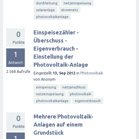
durchleitung
netzeinspeisung
solaranlage
stromnetz
photovoltaikanlage
Einspeisezähler -
0
Überschuss -
Punkte
Eigenverbrauch -
1
Einstellung der
Antwort
Photovoltaik-Anlage
2.568
Aufrufe
Eingestellt
13, Sep 2012
in
Photovoltaik
von
Anonym
einspeisung
netzanschluss
netzeinspeisung
photovoltaik
photovoltaikanlage
eigenverbrauch
Mehrere Photovoltaik-
0
Anlagen auf einem
Punkte
Grundstück
1