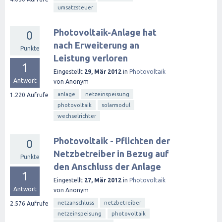
umsatzsteuer
Photovoltaik-Anlage hat
0
nach Erweiterung an
Punkte
Leistung verloren
1
Eingestellt
29, Mär 2012
in
Photovoltaik
Antwort
von
Anonym
anlage
netzeinspeisung
1.220
Aufrufe
photovoltaik
solarmodul
wechselrichter
Photovoltaik - Pflichten der
0
Netzbetreiber in Bezug auf
Punkte
den Anschluss der Anlage
1
Eingestellt
27, Mär 2012
in
Photovoltaik
Antwort
von
Anonym
netzanschluss
netzbetreiber
2.576
Aufrufe
netzeinspeisung
photovoltaik