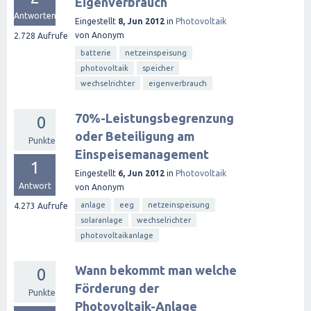
Eigenverbrauch
Antworten
Eingestellt
8, Jun 2012
in
Photovoltaik
von
Anonym
2.728
Aufrufe
batterie
netzeinspeisung
photovoltaik
speicher
wechselrichter
eigenverbrauch
70%-Leistungsbegrenzung
0
oder Beteiligung am
Punkte
Einspeisemanagement
1
Eingestellt
6, Jun 2012
in
Photovoltaik
Antwort
von
Anonym
anlage
eeg
netzeinspeisung
4.273
Aufrufe
solaranlage
wechselrichter
photovoltaikanlage
Wann bekommt man welche
0
Förderung der
Punkte
Photovoltaik-Anlage