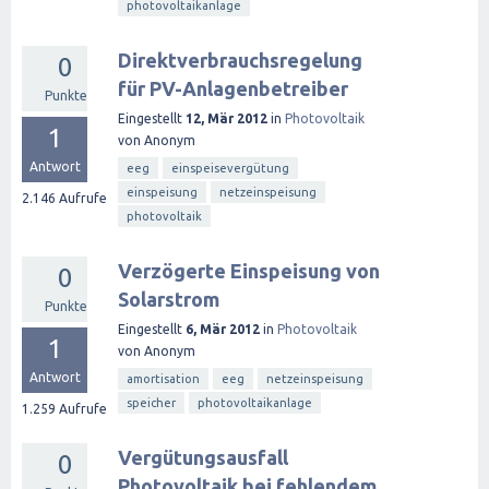
photovoltaikanlage
Direktverbrauchsregelung
0
für PV-Anlagenbetreiber
Punkte
Eingestellt
12, Mär 2012
in
Photovoltaik
1
von
Anonym
Antwort
eeg
einspeisevergütung
einspeisung
netzeinspeisung
2.146
Aufrufe
photovoltaik
Verzögerte Einspeisung von
0
Solarstrom
Punkte
Eingestellt
6, Mär 2012
in
Photovoltaik
1
von
Anonym
Antwort
amortisation
eeg
netzeinspeisung
speicher
photovoltaikanlage
1.259
Aufrufe
Vergütungsausfall
0
Photovoltaik bei fehlendem