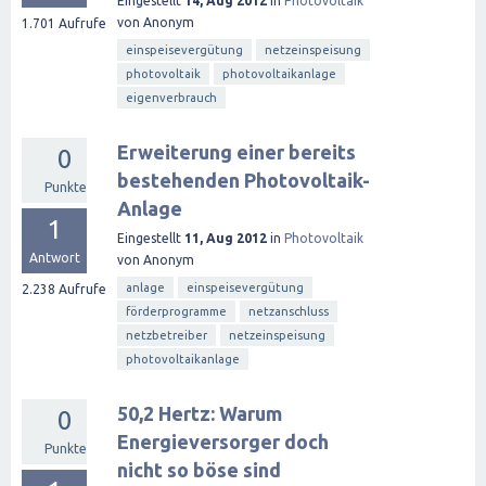
Eingestellt
14, Aug 2012
in
Photovoltaik
von
Anonym
1.701
Aufrufe
einspeisevergütung
netzeinspeisung
photovoltaik
photovoltaikanlage
eigenverbrauch
Erweiterung einer bereits
0
bestehenden Photovoltaik-
Punkte
Anlage
1
Eingestellt
11, Aug 2012
in
Photovoltaik
Antwort
von
Anonym
anlage
einspeisevergütung
2.238
Aufrufe
förderprogramme
netzanschluss
netzbetreiber
netzeinspeisung
photovoltaikanlage
50,2 Hertz: Warum
0
Energieversorger doch
Punkte
nicht so böse sind