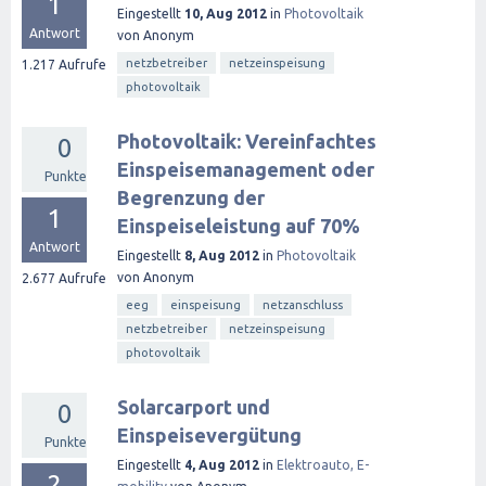
1
Eingestellt
10, Aug 2012
in
Photovoltaik
Antwort
von
Anonym
netzbetreiber
netzeinspeisung
1.217
Aufrufe
photovoltaik
Photovoltaik: Vereinfachtes
0
Einspeisemanagement oder
Punkte
Begrenzung der
1
Einspeiseleistung auf 70%
Antwort
Eingestellt
8, Aug 2012
in
Photovoltaik
von
Anonym
2.677
Aufrufe
eeg
einspeisung
netzanschluss
netzbetreiber
netzeinspeisung
photovoltaik
Solarcarport und
0
Einspeisevergütung
Punkte
Eingestellt
4, Aug 2012
in
Elektroauto, E-
2