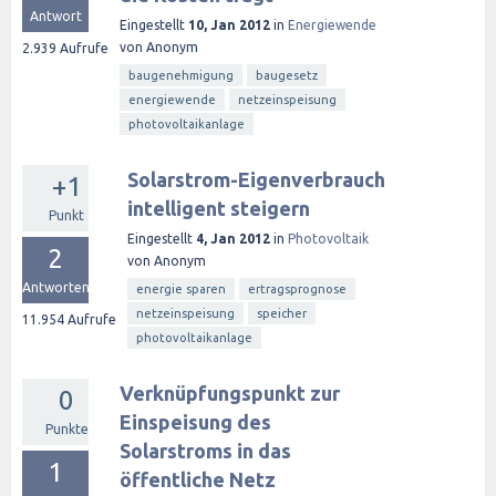
Antwort
Eingestellt
10, Jan 2012
in
Energiewende
von
Anonym
2.939
Aufrufe
baugenehmigung
baugesetz
energiewende
netzeinspeisung
photovoltaikanlage
Solarstrom-Eigenverbrauch
+1
intelligent steigern
Punkt
Eingestellt
4, Jan 2012
in
Photovoltaik
2
von
Anonym
Antworten
energie sparen
ertragsprognose
netzeinspeisung
speicher
11.954
Aufrufe
photovoltaikanlage
Verknüpfungspunkt zur
0
Einspeisung des
Punkte
Solarstroms in das
1
öffentliche Netz