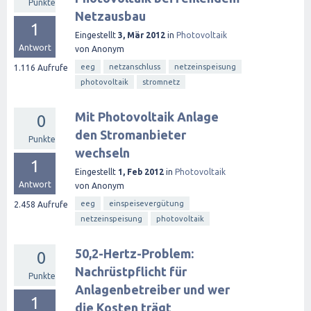
Punkte
Netzausbau
1
Eingestellt
3, Mär 2012
in
Photovoltaik
Antwort
von
Anonym
eeg
netzanschluss
netzeinspeisung
1.116
Aufrufe
photovoltaik
stromnetz
Mit Photovoltaik Anlage
0
den Stromanbieter
Punkte
wechseln
1
Eingestellt
1, Feb 2012
in
Photovoltaik
Antwort
von
Anonym
eeg
einspeisevergütung
2.458
Aufrufe
netzeinspeisung
photovoltaik
50,2-Hertz-Problem:
0
Nachrüstpflicht für
Punkte
Anlagenbetreiber und wer
1
die Kosten trägt