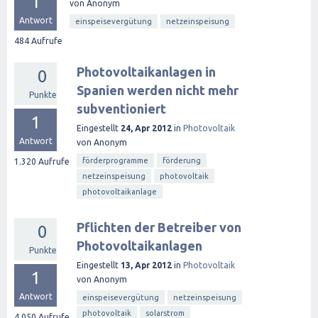
1
von
Anonym
Antwort
einspeisevergütung
netzeinspeisung
484
Aufrufe
Photovoltaikanlagen in
0
Spanien werden nicht mehr
Punkte
subventioniert
1
Eingestellt
24, Apr 2012
in
Photovoltaik
Antwort
von
Anonym
förderprogramme
förderung
1.320
Aufrufe
netzeinspeisung
photovoltaik
photovoltaikanlage
Pflichten der Betreiber von
0
Photovoltaikanlagen
Punkte
Eingestellt
13, Apr 2012
in
Photovoltaik
1
von
Anonym
Antwort
einspeisevergütung
netzeinspeisung
photovoltaik
solarstrom
4.050
Aufrufe