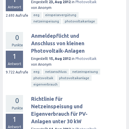
Eingestellt
23, Aug 2012
in
Photovoltaik
Antwort
von
Anonym
eeg
einspeisevergütung
2.693
Aufrufe
netzeinspeisung
photovoltaikanlage
Anmeldepflicht und
0
Anschluss von kleinen
Punkte
Photovoltaik-Anlagen
1
Eingestellt
15, Aug 2012
in
Photovoltaik
Antwort
von
Anonym
eeg
netzanschluss
netzeinspeisung
9.722
Aufrufe
photovoltaik
photovoltaikanlage
eigenverbrauch
Richtlinie für
0
Netzeinspeisung und
Punkte
Eigenverbrauch für PV-
1
Anlagen unter 30 kW
Antwort