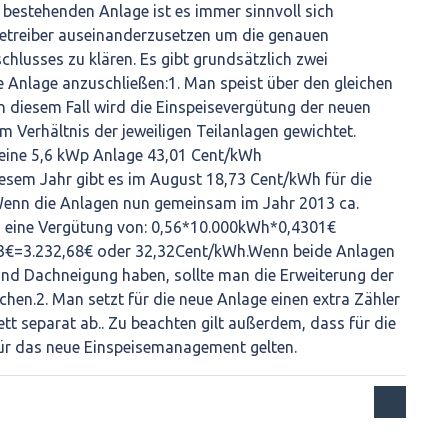
r bestehenden Anlage ist es immer sinnvoll sich
betreiber auseinanderzusetzen um die genauen
hlusses zu klären. Es gibt grundsätzlich zwei
e Anlage anzuschließen:1. Man speist über den gleichen
In diesem Fall wird die Einspeisevergütung der neuen
Verhältnis der jeweiligen Teilanlagen gewichtet.
r eine 5,6 kWp Anlage 43,01 Cent/kWh
iesem Jahr gibt es im August 18,73 Cent/kWh für die
Wenn die Anlagen nun gemeinsam im Jahr 2013 ca.
es eine Vergütung von: 0,56*10.000kWh*0,4301€
€=3.232,68€ oder 32,32Cent/kWh.Wenn beide Anlagen
und Dachneigung haben, sollte man die Erweiterung der
chen.2. Man setzt für die neue Anlage einen extra Zähler
tt separat ab.. Zu beachten gilt außerdem, dass für die
für das neue Einspeisemanagement gelten.