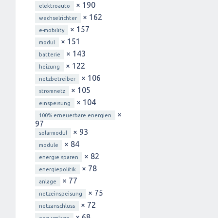
× 190
elektroauto
× 162
wechselrichter
× 157
e-mobility
× 151
modul
× 143
batterie
× 122
heizung
× 106
netzbetreiber
× 105
stromnetz
× 104
einspeisung
×
100% erneuerbare energien
97
× 93
solarmodul
× 84
module
× 82
energie sparen
× 78
energiepolitik
× 77
anlage
× 75
netzeinspeisung
× 72
netzanschluss
× 68
eeg-umlage