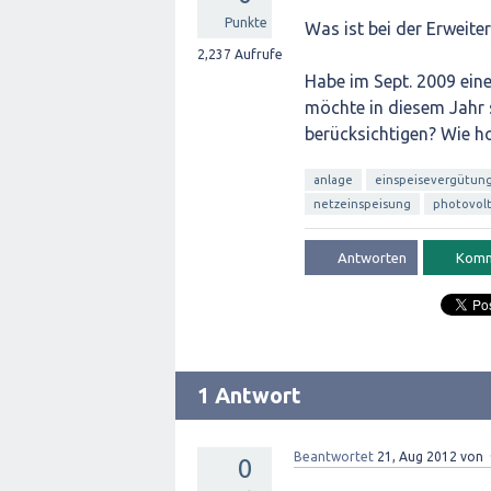
Punkte
Was ist bei der Erweit
2,237
Aufrufe
Habe im Sept. 2009 ein
möchte in diesem Jahr s
berücksichtigen? Wie ho
anlage
einspeisevergütun
netzeinspeisung
photovolt
1 Antwort
Beantwortet
21, Aug 2012
von
0