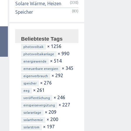
(330)
Solare Wärme, Heizen
(83)
Speicher
Beliebteste Tags
× 1256
photovoltaik
× 990
photovoltaikanlage
× 514
energiewende
× 345
erneuerbare energien
× 292
eigenverbrauch
× 276
speicher
× 261
eeg
× 246
veröffentlichung
× 227
einspeisevergütung
× 209
solaranlage
× 200
solarthermie
× 197
solarstrom