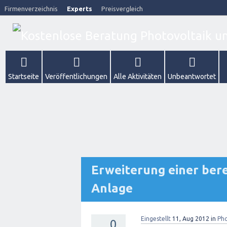
Firmenverzeichnis
Experts
Preisvergleich
Startseite
Veröffentlichungen
Alle Aktivitäten
Unbeantwortet
Erweiterung einer ber
Anlage
Eingestellt
11, Aug 2012
in
Pho
0