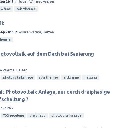
Sep 2015
in
Solare Wärme, Heizen
e wärme
solarthermie
ik
Sep 2015
in
Solare Wärme, Heizen
thermie
otovoltaik auf dem Dach bei Sanierung
re Wärme, Heizen
photovoltaikanlage
solarthermie
erdwärme
heizung
t Photovoltaik Anlage, nur durch dreiphasige
fschaltung ?
ovoltaik
70% regelung
dreiphasig
photovoltaikanlage