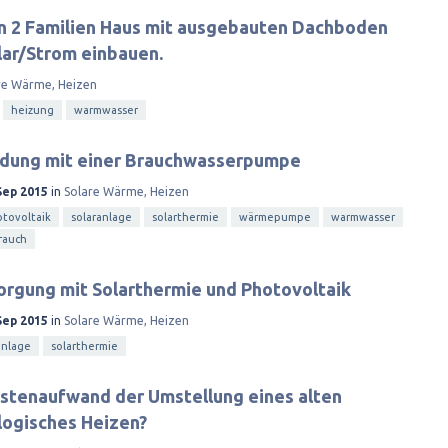
in 2 Familien Haus mit ausgebauten Dachboden
ar/Strom einbauen.
re Wärme, Heizen
heizung
warmwasser
indung mit einer Brauchwasserpumpe
Sep 2015
in
Solare Wärme, Heizen
tovoltaik
solaranlage
solarthermie
wärmepumpe
warmwasser
rauch
rgung mit Solarthermie und Photovoltaik
Sep 2015
in
Solare Wärme, Heizen
anlage
solarthermie
Kostenaufwand der Umstellung eines alten
logisches Heizen?