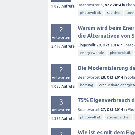
Beantwortet
5, Nov 2014
in
Phot
1.028
Aufrufe
photovoltaik
speicher
sonn
Warum wird beim Ener
2
die Alternativen von 
Antworten
Eingestellt
29, Okt 2014
in
Energ
2.499
Aufrufe
energiewende
photovoltaik
Die Modernisierung de
2
Beantwortet
28, Okt 2014
in
Sol
Antworten
heizung
erneuerbare energien
1.050
Aufrufe
75% Eigenverbrauch d
3
Beantwortet
27, Okt 2014
in
Pho
Antworten
photovoltaik
stromspeicher
1.356
Aufrufe
Wie ist es mit dem Ei
2