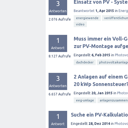
Einsatz von PV - Sys
3
Beantwortet
1, Apr 2015
in
Ener
Antworten
energiewende
veröffentlichu
2.076
Aufrufe
video
Muss immer ein Voll-G
1
zur PV-Montage aufg
Antwort
Eingestellt
6, Feb 2015
in
Photovo
8.127
Aufrufe
dachdecker
photovoltaikanlag
2 Anlagen auf einem G
3
20 kWp Sonnensteuer
Antworten
Eingestellt
20, Jan 2015
in
Photov
6.657
Aufrufe
eeg-umlage
anlagenzusammen
Suche ein PV-Kalkulat
1
Eingestellt
28, Dez 2014
in
Photovo
Antwort