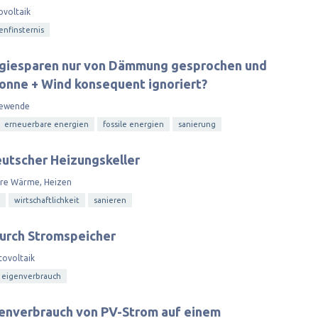
ovoltaik
enfinsternis
giesparen nur von Dämmung gesprochen und
Sonne + Wind konsequent ignoriert?
iewende
erneuerbare energien
fossile energien
sanierung
utscher Heizungskeller
are Wärme, Heizen
wirtschaftlichkeit
sanieren
urch Stromspeicher
tovoltaik
eigenverbrauch
genverbrauch von PV-Strom auf einem