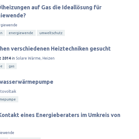
Ölheizungen auf Gas die Ideallösung für
giewende?
rgiewende
en
energiewende
umweltschutz
chen verschiedenen Heiztechniken gesucht
t 2014
in
Solare Wärme, Heizen
me
gas
chwasserwärmepumpe
tovoltaik
rmepumpe
Kontakt eines Energieberaters im Umkreis von
iewende