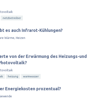
tovoltaik
netzbetreiber
bt es auch Infrarot-Kühlungen?
are Wärme, Heizen
perte von der Erwärmung des Heizungs-und
Photovoltaik?
tovoltaik
aik
heizung
warmwasser
der Energiekosten prozentual?
giewende