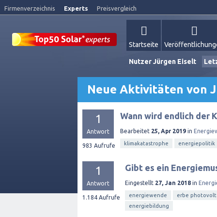
Firmenverzeichnis
Experts
Preisvergleich
Startseite
Veröffentlichun
Nutzer Jürgen Eiselt
Let
Neue Aktivitäten von J
Wann wird endlich der 
1
Bearbeitet
25, Apr 2019
in
Energie
Antwort
klimakatastrophe
energiepolitik
983
Aufrufe
Gibt es ein Energiemu
1
Eingestellt
27, Jan 2018
in
Energ
Antwort
energiewende
erbe photovolt
1.184
Aufrufe
energiebildung