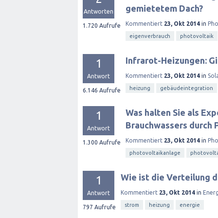
gemietetem Dach?
Antworten
Kommentiert
23, Okt 2014
in
Pho
1.720
Aufrufe
eigenverbrauch
photovoltaik
Infrarot-Heizungen: Gi
1
Kommentiert
23, Okt 2014
in
Sol
Antwort
heizung
gebäudeintegration
6.146
Aufrufe
Was halten Sie als Ex
1
Brauchwassers durch 
Antwort
Kommentiert
23, Okt 2014
in
Pho
1.300
Aufrufe
photovoltaikanlage
photovolt
Wie ist die Verteilung 
1
Kommentiert
23, Okt 2014
in
Ener
Antwort
strom
heizung
energie
797
Aufrufe