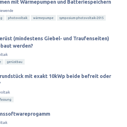
temen mit Wärmepumpen und Batteriespeichern
giewende
ng
photovoltaik
wärmepumpe
symposium-photovoltaik-2015
erüst (mindestens Giebel- und Traufenseiten)
ebaut werden?
ltaik
e
gerüstbau
rundstück mit exakt 10kWp beide befreit oder
?
oltaik
fassung
ionssoftwareprogamm
ltaik