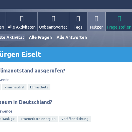
gen
Alle Aktivitäten
Unbeantwortet
Tags
Nutzer
Frage stellen
zte Aktivität
Alle Fragen
Alle Antworten
ürgen Eiselt
Klimanotstand ausgerufen?
wende
klimaneutral
klimaschutz
seum in Deutschland?
iewende
aikanlage
erneuerbare energien
veröffentlichung