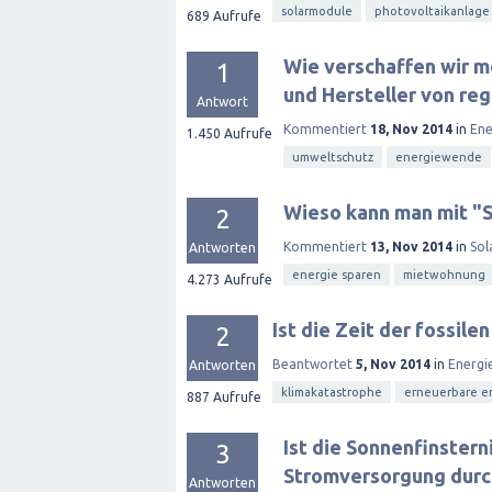
solarmodule
photovoltaikanlage
689
Aufrufe
Wie verschaffen wir m
1
und Hersteller von re
Antwort
Kommentiert
18, Nov 2014
in
Ene
1.450
Aufrufe
umweltschutz
energiewende
Wieso kann man mit "S
2
Kommentiert
13, Nov 2014
in
Sol
Antworten
energie sparen
mietwohnung
4.273
Aufrufe
Ist die Zeit der fossil
2
Beantwortet
5, Nov 2014
in
Energi
Antworten
klimakatastrophe
erneuerbare e
887
Aufrufe
Ist die Sonnenfinstern
3
Stromversorgung durc
Antworten