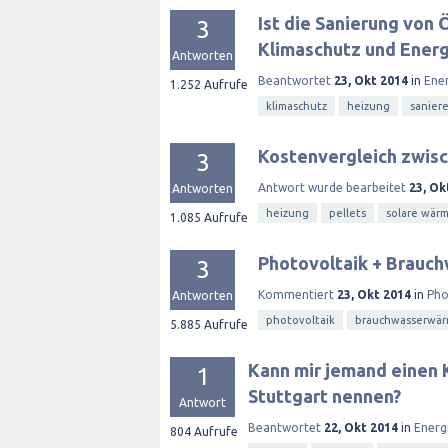
Ist die Sanierung von 
3
Klimaschutz und Ener
Antworten
Beantwortet
23, Okt 2014
in
Ene
1.252
Aufrufe
klimaschutz
heizung
sanier
Kostenvergleich zwis
3
Antwort wurde bearbeitet
23, Ok
Antworten
heizung
pellets
solare wär
1.085
Aufrufe
Photovoltaik + Brau
3
Kommentiert
23, Okt 2014
in
Pho
Antworten
photovoltaik
brauchwasserwä
5.885
Aufrufe
Kann mir jemand einen 
1
Stuttgart nennen?
Antwort
Beantwortet
22, Okt 2014
in
Energ
804
Aufrufe