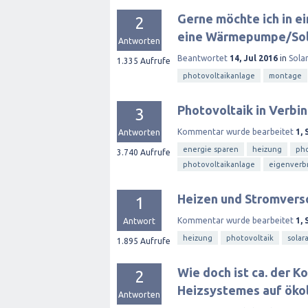
Gerne möchte ich in e
2
eine Wärmepumpe/Sol
Antworten
Beantwortet
14, Jul 2016
in
Sola
1.335
Aufrufe
photovoltaikanlage
montage
Photovoltaik in Verb
3
Kommentar wurde bearbeitet
1, 
Antworten
energie sparen
heizung
pho
3.740
Aufrufe
photovoltaikanlage
eigenverb
Heizen und Stromverso
1
Kommentar wurde bearbeitet
1, 
Antwort
heizung
photovoltaik
solar
1.895
Aufrufe
Wie doch ist ca. der 
2
Heizsystemes auf öko
Antworten