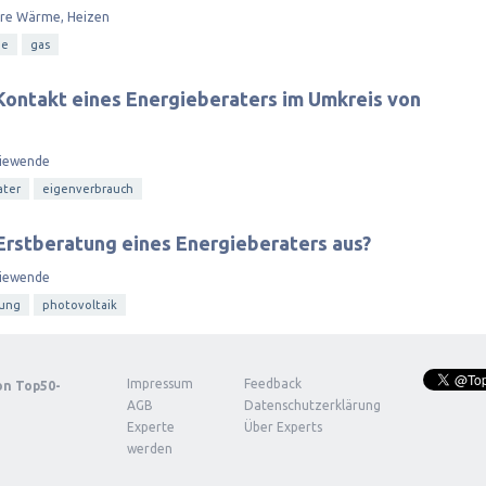
are Wärme, Heizen
me
gas
Kontakt eines Energieberaters im Umkreis von
iewende
ater
eigenverbrauch
 Erstberatung eines Energieberaters aus?
iewende
zung
photovoltaik
Impressum
Feedback
von
Top50-
AGB
Datenschutzerklärung
Experte
Über Experts
werden