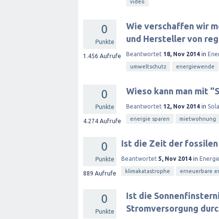
video
Wie verschaffen wir m
0
und Hersteller von re
Punkte
Beantwortet
18, Nov 2014
in
Ene
1.456
Aufrufe
umweltschutz
energiewende
Wieso kann man mit "S
0
Beantwortet
12, Nov 2014
in
Sol
Punkte
energie sparen
mietwohnung
4.274
Aufrufe
Ist die Zeit der fossil
0
Beantwortet
5, Nov 2014
in
Energi
Punkte
klimakatastrophe
erneuerbare e
889
Aufrufe
Ist die Sonnenfinstern
0
Stromversorgung durc
Punkte