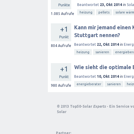
Beantwortet
23, Okt 2014
in
Sol
Punkte
heizung
pellets
solare wär
1.085
Aufrufe
Kann mir jemand einen 
+1
Stuttgart nennen?
Punkt
Beantwortet
22, Okt 2014
in
Energ
804
Aufrufe
heizung
sanieren
energieber
Wie sieht die optimale
+1
Beantwortet
10, Okt 2014
in
Energ
Punkt
energieberater
sanieren
hei
980
Aufrufe
© 2013 Top50-Solar
Experts
- Ein Service 
Solar
Partner: