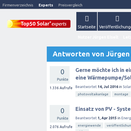
Firmenverzeichnis
Experts
Preisvergleich
Startseite
Veröffentlichun
Nutzer Jürgen Eiselt
Let
Antworten von Jürgen 
Gerne möchte ich in e
0
eine Wärmepumpe/Sol
Punkte
Beantwortet
14, Jul 2016
in
Sola
1.336
Aufrufe
photovoltaikanlage
montage
Einsatz von PV - Sys
0
Beantwortet
1, Apr 2015
in
Ener
Punkte
energiewende
veröffentlichu
2.076
Aufrufe