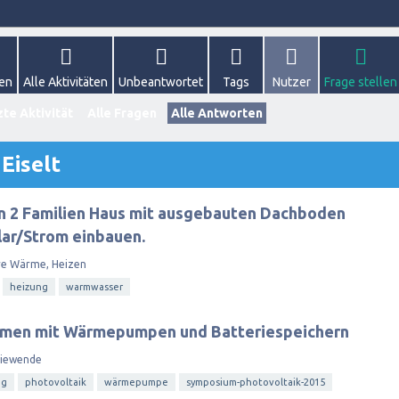
gen
Alle Aktivitäten
Unbeantwortet
Tags
Nutzer
Frage stellen
zte Aktivität
Alle Fragen
Alle Antworten
Eiselt
in 2 Familien Haus mit ausgebauten Dachboden
ar/Strom einbauen.
re Wärme, Heizen
heizung
warmwasser
temen mit Wärmepumpen und Batteriespeichern
giewende
ng
photovoltaik
wärmepumpe
symposium-photovoltaik-2015