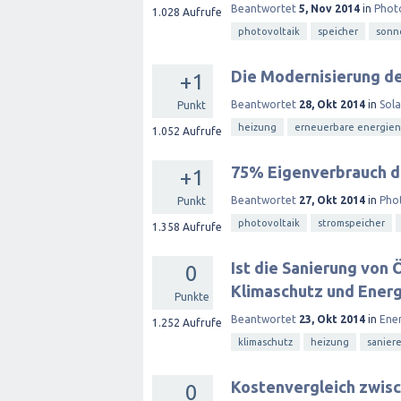
Beantwortet
5, Nov 2014
in
Phot
1.028
Aufrufe
photovoltaik
speicher
sonn
Die Modernisierung de
+1
Beantwortet
28, Okt 2014
in
Sol
Punkt
heizung
erneuerbare energien
1.052
Aufrufe
75% Eigenverbrauch d
+1
Beantwortet
27, Okt 2014
in
Pho
Punkt
photovoltaik
stromspeicher
1.358
Aufrufe
Ist die Sanierung von 
0
Klimaschutz und Ener
Punkte
Beantwortet
23, Okt 2014
in
Ene
1.252
Aufrufe
klimaschutz
heizung
sanier
Kostenvergleich zwis
0