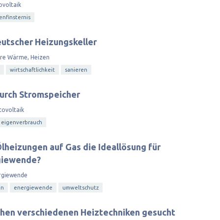
ovoltaik
enfinsternis
utscher Heizungskeller
are Wärme, Heizen
wirtschaftlichkeit
sanieren
urch Stromspeicher
tovoltaik
eigenverbrauch
Ölheizungen auf Gas die Ideallösung für
giewende?
rgiewende
en
energiewende
umweltschutz
chen verschiedenen Heiztechniken gesucht