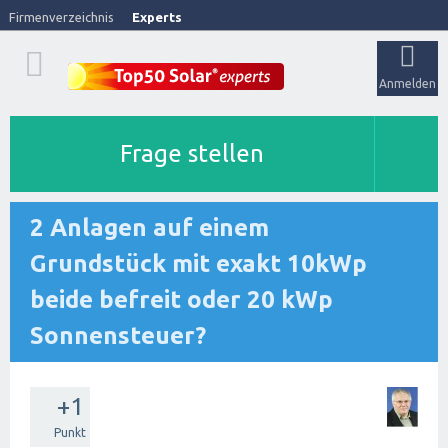
Firmenverzeichnis
Experts
Anmelden
Frage stellen
2 Anlagen auf einem
Grundstück mit exakt 10kWp
beide befreit oder 20 kWp
Sonnensteuer?
+1
Punkt