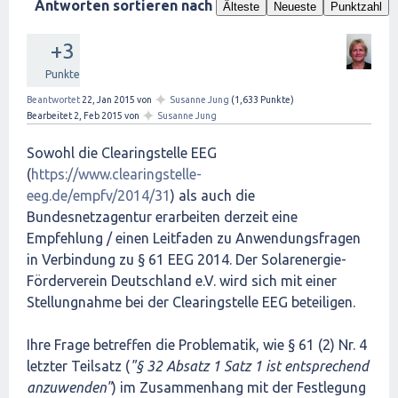
Antworten sortieren nach
Älteste
Neueste
Punktzahl
+3
Punkte
✦
Beantwortet
22, Jan 2015
von
Susanne Jung
(
1,633
Punkte)
✦
Bearbeitet
2, Feb 2015
von
Susanne Jung
Sowohl die Clearingstelle EEG
(
https://www.clearingstelle-
eeg.de/empfv/2014/31
) als auch die
Bundesnetzagentur erarbeiten derzeit eine
Empfehlung / einen Leitfaden zu Anwendungsfragen
in Verbindung zu § 61 EEG 2014. Der Solarenergie-
Förderverein Deutschland e.V. wird sich mit einer
Stellungnahme bei der Clearingstelle EEG beteiligen.
Ihre Frage betreffen die Problematik, wie § 61 (2) Nr. 4
letzter Teilsatz (
"§ 32 Absatz 1 Satz 1 ist entsprechend
anzuwenden"
) im Zusammenhang mit der Festlegung