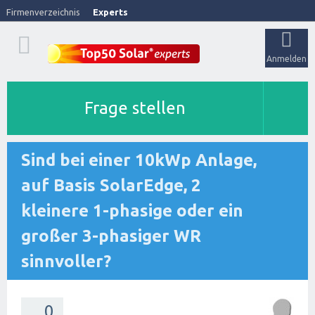
Firmenverzeichnis
Experts
Anmelden
Frage stellen
Sind bei einer 10kWp Anlage,
auf Basis SolarEdge, 2
kleinere 1-phasige oder ein
großer 3-phasiger WR
sinnvoller?
0