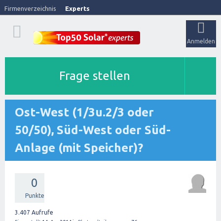
Firmenverzeichnis
Experts
Anmelden
Frage stellen
Ost-West (1/3u.2/3 oder
50/50), Süd-West oder Süd-
Anlage (mit Speicher)?
0
Punkte
3.407
Aufrufe