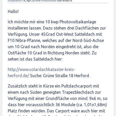
Eingestellt
14, Apr 2014
in
Photovoltaik
von
revox76
Hallo!
Ich möchte mir eine 10 kwp Photovoltaikanlage
installieren lassen. Dazu stehen drei Dachflächen zur
Verfügung. Unser 45Grad Ost-West Satteldach mit
F10 Nibra-Pfanne, welches auf der Nord-Süd-Achse
um 10 Grad nach Norden eingedreht ist, also die
Ostfläche 10 Grad in Richtung Norden steht. Zu
sehen ist das Satteldach hier:
http://www.solardachkataster-kreis-
herford.de/
Suche: Grüne Straße 18 Herford.
Zusätzlich steht in Kürze ein Pultdachcarport mit
einem nach Süden geneigten Trapezblechdach zur
Verfügung mit einer Grundfläche von mind. 9x6 m, so
dass hier voraussichtlich 36 Module (ca. 1,01x1,68m)
Platz finden würden. Das Carport wäre auch hier mit