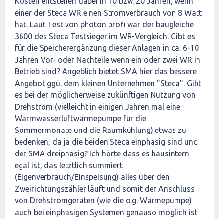
Kosten entstehen dabei in 10 bzw. 20 Jahren, wenn
einer der Steca WR einen Stromverbrauch von 8 Watt
hat. Laut Test von photon profi war der baugleiche
3600 des Steca Testsieger im WR-Vergleich. Gibt es
für die Speicherergänzung dieser Anlagen in ca. 6-10
Jahren Vor- oder Nachteile wenn ein oder zwei WR in
Betrieb sind? Angeblich bietet SMA hier das bessere
Angebot ggü. dem kleinen Unternehmen "Steca". Gibt
es bei der möglicherweise zukünftigen Nutzung von
Drehstrom (vielleicht in einigen Jahren mal eine
Warmwasserluftwärmepumpe für die
Sommermonate und die Raumkühlung) etwas zu
bedenken, da ja die beiden Steca einphasig sind und
der SMA dreiphasig? Ich hörte dass es hausintern
egal ist, das letztlich summiert
(Eigenverbrauch/Einspeisung) alles über den
Zweirichtungszähler läuft und somit der Anschluss
von Drehstromgeräten (wie die o.g. Wärmepumpe)
auch bei einphasigen Systemen genauso möglich ist