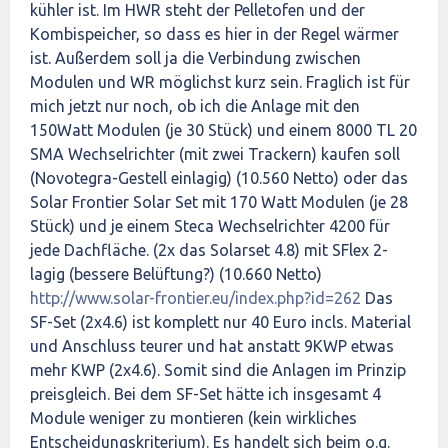
kühler ist. Im HWR steht der Pelletofen und der
Kombispeicher, so dass es hier in der Regel wärmer
ist. Außerdem soll ja die Verbindung zwischen
Modulen und WR möglichst kurz sein. Fraglich ist für
mich jetzt nur noch, ob ich die Anlage mit den
150Watt Modulen (je 30 Stück) und einem 8000 TL 20
SMA Wechselrichter (mit zwei Trackern) kaufen soll
(Novotegra-Gestell einlagig) (10.560 Netto) oder das
Solar Frontier Solar Set mit 170 Watt Modulen (je 28
Stück) und je einem Steca Wechselrichter 4200 für
jede Dachfläche. (2x das Solarset 4.8) mit SFlex 2-
lagig (bessere Belüftung?) (10.660 Netto)
http://www.solar-frontier.eu/index.php?id=262
Das
SF-Set (2x4.6) ist komplett nur 40 Euro incls. Material
und Anschluss teurer und hat anstatt 9KWP etwas
mehr KWP (2x4.6). Somit sind die Anlagen im Prinzip
preisgleich. Bei dem SF-Set hätte ich insgesamt 4
Module weniger zu montieren (kein wirkliches
Entscheidungskriterium). Es handelt sich beim o.g.