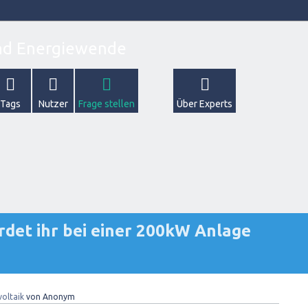
Tags
Nutzer
Frage stellen
Über Experts
det ihr bei einer 200kW Anlage
oltaik
von
Anonym