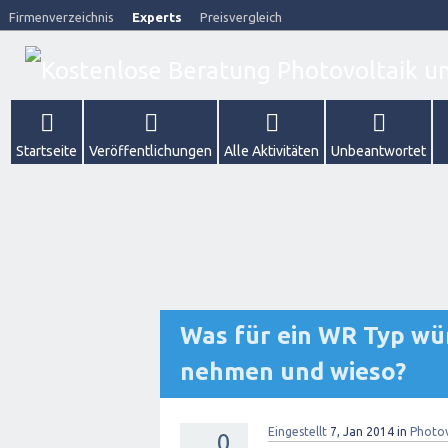
Firmenverzeichnis
Experts
Preisvergleich
Startseite
Veröffentlichungen
Alle Aktivitäten
Unbeantwortet
Was für ein WR Typ wür
nehmen und wieso?
Eingestellt
7, Jan 2014
in
Photov
0