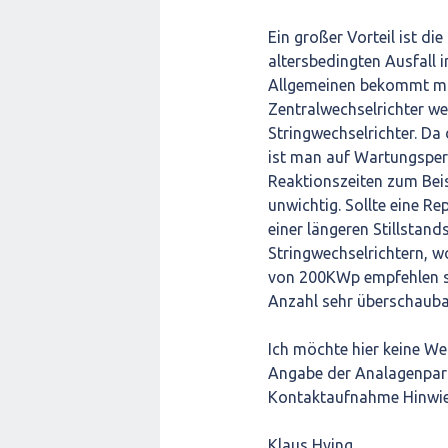
Ein großer Vorteil ist die
altersbedingten Ausfall i
Allgemeinen bekommt ma
Zentralwechselrichter wer
Stringwechselrichter. Da 
ist man auf Wartungspers
Reaktionszeiten zum Bei
unwichtig. Sollte eine R
einer längeren Stillstand
Stringwechselrichtern, wo
von 200KWp empfehlen si
Anzahl sehr überschaubar
Ich möchte hier keine We
Angabe der Analagenpara
Kontaktaufnahme Hinwie
Klaus Hying