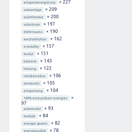
× 227
einspeisevergütung
× 209
solaranlage
× 200
solarthermie
× 197
solarstrom
× 190
elektroauto
× 162
wechselrichter
× 157
e-mobility
× 151
modul
× 143
batterie
× 122
heizung
× 106
netzbetreiber
× 105
stromnetz
× 104
einspeisung
×
100% erneuerbare energien
97
× 93
solarmodul
× 84
module
× 82
energie sparen
× 78
energiepolitik