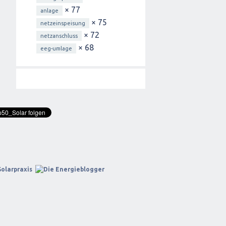
× 77
anlage
× 75
netzeinspeisung
× 72
netzanschluss
× 68
eeg-umlage