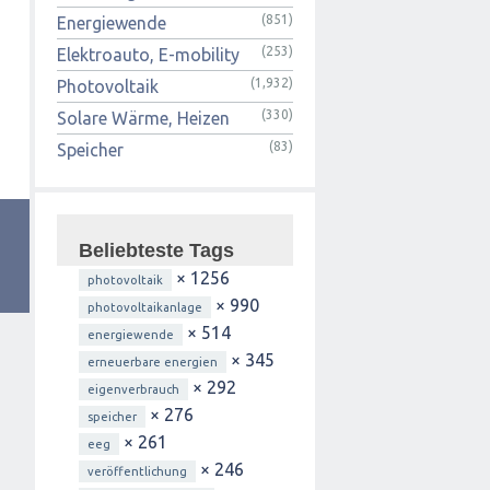
(851)
Energiewende
(253)
Elektroauto, E-mobility
(1,932)
Photovoltaik
(330)
Solare Wärme, Heizen
(83)
Speicher
Beliebteste Tags
× 1256
photovoltaik
× 990
photovoltaikanlage
× 514
energiewende
× 345
erneuerbare energien
× 292
eigenverbrauch
× 276
speicher
× 261
eeg
× 246
veröffentlichung