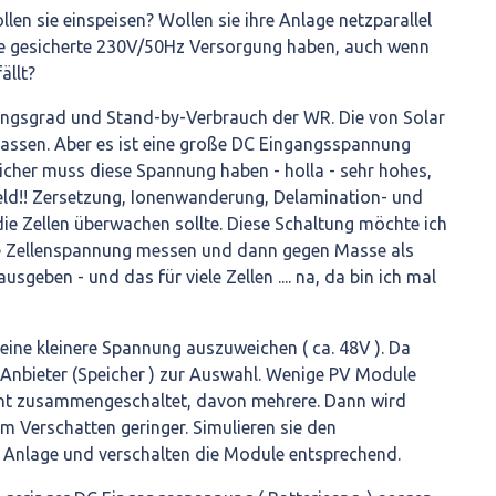
len sie einspeisen? Wollen sie ihre Anlage netzparallel
ine gesicherte 230V/50Hz Versorgung haben, auch wenn
ällt?
ungsgrad und Stand-by-Verbrauch der WR. Die von Solar
lassen. Aber es ist eine große DC Eingangsspannung
cher muss diese Spannung haben - holla - sehr hohes,
eld!! Zersetzung, Ionenwanderung, Delamination- und
e Zellen überwachen sollte. Diese Schaltung möchte ich
e Zellenspannung messen und dann gegen Masse als
usgeben - und das für viele Zellen .... na, da bin ich mal
 eine kleinere Spannung auszuweichen ( ca. 48V ). Da
 Anbieter (Speicher ) zur Auswahl. Wenige PV Module
t zusammengeschaltet, davon mehrere. Dann wird
 Verschatten geringer. Simulieren sie den
r Anlage und verschalten die Module entsprechend.