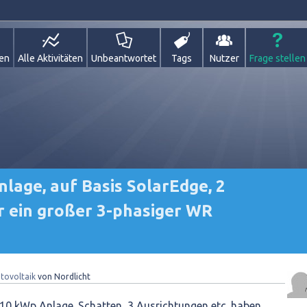
gen
Alle Aktivitäten
Unbeantwortet
Tags
Nutzer
Frage stellen
nlage, auf Basis SolarEdge, 2
r ein großer 3-phasiger WR
tovoltaik
von
Nordlicht
 10 kWp Anlage. Schatten, 3 Ausrichtungen etc. haben