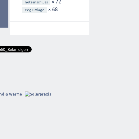
× 72
netzanschluss
× 68
eeg-umlage