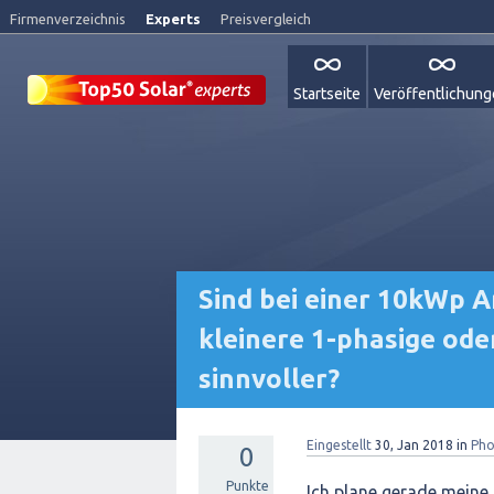
Firmenverzeichnis
Experts
Preisvergleich
Startseite
Veröffentlichun
Sind bei einer 10kWp A
kleinere 1-phasige ode
sinnvoller?
Eingestellt
30, Jan 2018
in
Pho
0
Punkte
Ich plane gerade meine