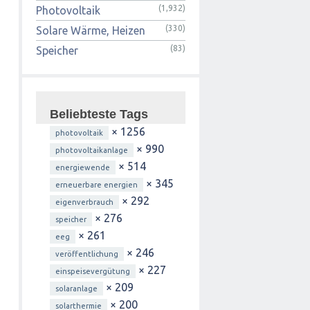
(1,932)
Photovoltaik
(330)
Solare Wärme, Heizen
(83)
Speicher
Beliebteste Tags
× 1256
photovoltaik
× 990
photovoltaikanlage
× 514
energiewende
× 345
erneuerbare energien
× 292
eigenverbrauch
× 276
speicher
× 261
eeg
× 246
veröffentlichung
× 227
einspeisevergütung
× 209
solaranlage
× 200
solarthermie