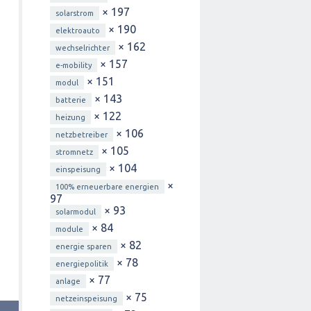
× 197
solarstrom
× 190
elektroauto
× 162
wechselrichter
× 157
e-mobility
× 151
modul
× 143
batterie
× 122
heizung
× 106
netzbetreiber
× 105
stromnetz
× 104
einspeisung
×
100% erneuerbare energien
97
× 93
solarmodul
× 84
module
× 82
energie sparen
× 78
energiepolitik
× 77
anlage
× 75
netzeinspeisung