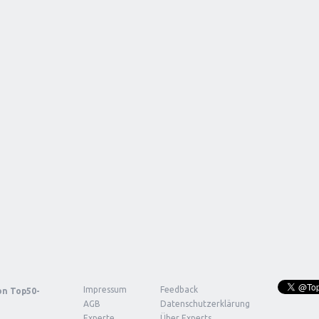
Impressum
Feedback
von
Top50-
AGB
Datenschutzerklärung
Experte
Über Experts