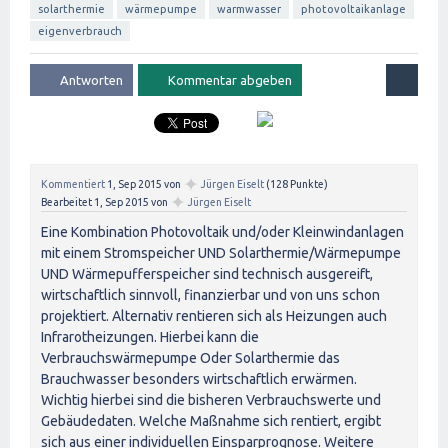
solarthermie
wärmepumpe
warmwasser
photovoltaikanlage
eigenverbrauch
✦
Kommentiert
1, Sep 2015
von
Jürgen Eiselt
(
128
Punkte)
✦
Bearbeitet
1, Sep 2015
von
Jürgen Eiselt
Eine Kombination Photovoltaik und/oder Kleinwindanlagen
mit einem Stromspeicher UND Solarthermie/Wärmepumpe
UND Wärmepufferspeicher sind technisch ausgereift,
wirtschaftlich sinnvoll, finanzierbar und von uns schon
projektiert. Alternativ rentieren sich als Heizungen auch
Infrarotheizungen. Hierbei kann die
Verbrauchswärmepumpe Oder Solarthermie das
Brauchwasser besonders wirtschaftlich erwärmen.
Wichtig hierbei sind die bisheren Verbrauchswerte und
Gebäudedaten. Welche Maßnahme sich rentiert, ergibt
sich aus einer individuellen Einsparprognose. Weitere