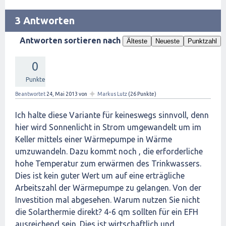
3 Antworten
Antworten sortieren nach
Älteste
Neueste
Punktzahl
0
Punkte
✦
Beantwortet
24, Mai 2013
von
Markus Lutz
(
26
Punkte)
Ich halte diese Variante für keineswegs sinnvoll, denn
hier wird Sonnenlicht in Strom umgewandelt um im
Keller mittels einer Wärmepumpe in Wärme
umzuwandeln. Dazu kommt noch , die erforderliche
hohe Temperatur zum erwärmen des Trinkwassers.
Dies ist kein guter Wert um auf eine erträgliche
Arbeitszahl der Wärmepumpe zu gelangen. Von der
Investition mal abgesehen. Warum nutzen Sie nicht
die Solarthermie direkt? 4-6 qm sollten für ein EFH
ausreichend sein. Dies ist wirtschaftlich und