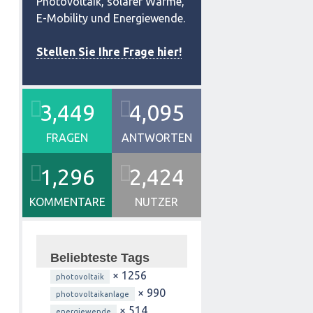
Photovoltaik, solarer Wärme,
h
E-Mobility und Energiewende.
Stellen Sie Ihre Frage hier!
3,449
4,095
FRAGEN
ANTWORTEN
1,296
2,424
KOMMENTARE
NUTZER
Beliebteste Tags
× 1256
photovoltaik
× 990
photovoltaikanlage
× 514
energiewende