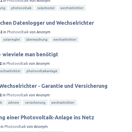
12
in
Photovoltaik
von
Anonym
sung
photovoltaik
solarmodul
wechselrichter
chen Datenlogger und Wechselrichter
12
in
Photovoltaik
von
Anonym
solarregler
überwachung
wechselrichter
- wieviele man benötigt
2
in
Photovoltaik
von
Anonym
echselrichter
photovoltaikanlage
Wechselrichter - Garantie und Versicherung
2
in
Photovoltaik
von
Anonym
ik
schnee
versicherung
wechselrichter
g einer Photovoltaik-Anlage ins Netz
in
Photovoltaik
von
Anonym