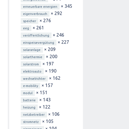
× 345
erneuerbare energien
× 292
eigenverbrauch
× 276
speicher
× 261
eeg
× 246
veröffentlichung
× 227
einspeisevergütung
× 209
solaranlage
× 200
solarthermie
× 197
solarstrom
× 190
elektroauto
× 162
wechselrichter
× 157
e-mobility
× 151
modul
× 143
batterie
× 122
heizung
× 106
netzbetreiber
× 105
stromnetz
× 104