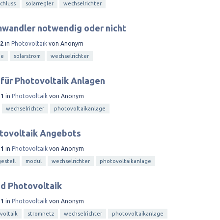
chluss
solarregler
wechselrichter
mwandler notwendig oder nicht
12
in
Photovoltaik
von
Anonym
me
solarstrom
wechselrichter
für Photovoltaik Anlagen
11
in
Photovoltaik
von
Anonym
wechselrichter
photovoltaikanlage
otovoltaik Angebots
11
in
Photovoltaik
von
Anonym
gestell
modul
wechselrichter
photovoltaikanlage
nd Photovoltaik
11
in
Photovoltaik
von
Anonym
voltaik
stromnetz
wechselrichter
photovoltaikanlage