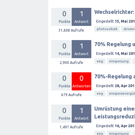
Wechselrichter
0
1
Eingestellt
15, Mai 20
Punkte
Antwort
photovoltaik
stromn
31,608
Aufrufe
70% Regelung u
0
1
Eingestellt
14, Mai 20
Punkte
Antwort
eeg
einspeisung
2,900
Aufrufe
70%-Regelung a
0
0
Eingestellt
28, Apr 201
Punkte
Antworten
eeg
einspeisevergü
679
Aufrufe
Umrüstung einer
0
1
Leistungsreduz
Punkte
Antwort
Eingestellt
16, Apr 201
1,497
Aufrufe
eeg
einspeisung