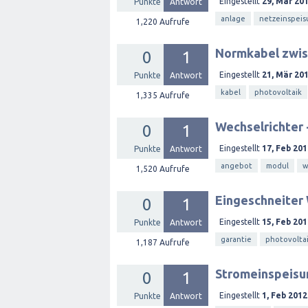
Eingestellt
29, Mär 20
Punkte
Antwort
anlage
netzeinspei
1,220
Aufrufe
Normkabel zwis
0
1
Eingestellt
21, Mär 20
Punkte
Antwort
kabel
photovoltaik
1,335
Aufrufe
Wechselrichter 
0
1
Eingestellt
17, Feb 201
Punkte
Antwort
angebot
modul
w
1,520
Aufrufe
Eingeschneiter 
0
1
Eingestellt
15, Feb 201
Punkte
Antwort
garantie
photovolta
1,187
Aufrufe
Stromeinspeisun
0
1
Eingestellt
1, Feb 2012
Punkte
Antwort