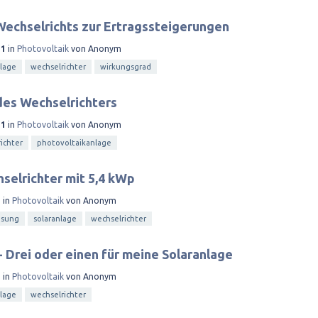
echselrichts zur Ertragssteigerungen
11
in
Photovoltaik
von
Anonym
nlage
wechselrichter
wirkungsgrad
des Wechselrichters
11
in
Photovoltaik
von
Anonym
ichter
photovoltaikanlage
selrichter mit 5,4 kWp
1
in
Photovoltaik
von
Anonym
isung
solaranlage
wechselrichter
- Drei oder einen für meine Solaranlage
1
in
Photovoltaik
von
Anonym
nlage
wechselrichter