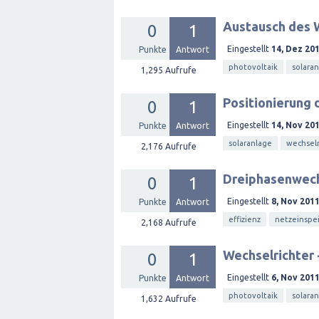
Austausch des W
0
1
Eingestellt
14, Dez 20
Punkte
Antwort
photovoltaik
solara
1,295
Aufrufe
Positionierung 
0
1
Eingestellt
14, Nov 20
Punkte
Antwort
solaranlage
wechselr
2,176
Aufrufe
Dreiphasenwech
0
1
Eingestellt
8, Nov 201
Punkte
Antwort
effizienz
netzeinspe
2,168
Aufrufe
Wechselrichter 
0
1
Eingestellt
6, Nov 201
Punkte
Antwort
photovoltaik
solara
1,632
Aufrufe