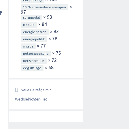
einspeisung
×
100% erneuerbare energien
97
f
× 93
solarmodul
× 84
module
× 82
energie sparen
× 78
energiepolitik
× 77
anlage
× 75
netzeinspeisung
× 72
netzanschluss
× 68
eeg-umlage
Neue Beiträge mit
Wechselrichter-Tag