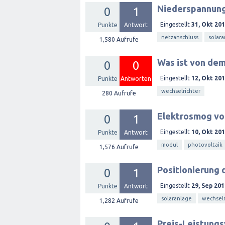
Niederspannungs
0
1
Eingestellt
31, Okt 20
Punkte
Antwort
netzanschluss
solar
1,580
Aufrufe
Was ist von dem
0
0
Eingestellt
12, Okt 20
Punkte
Antworten
wechselrichter
280
Aufrufe
Elektrosmog vo
0
1
Eingestellt
10, Okt 20
Punkte
Antwort
modul
photovoltaik
1,576
Aufrufe
Positionierung 
0
1
Eingestellt
29, Sep 201
Punkte
Antwort
solaranlage
wechselr
1,282
Aufrufe
Preis-Leistungs