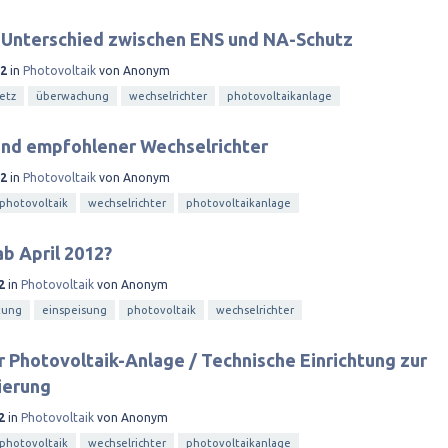
: Unterschied zwischen ENS und NA-Schutz
12
in
Photovoltaik
von
Anonym
etz
überwachung
wechselrichter
photovoltaikanlage
nd empfohlener Wechselrichter
12
in
Photovoltaik
von
Anonym
photovoltaik
wechselrichter
photovoltaikanlage
b April 2012?
2
in
Photovoltaik
von
Anonym
tung
einspeisung
photovoltaik
wechselrichter
 Photovoltaik-Anlage / Technische Einrichtung zur
ierung
2
in
Photovoltaik
von
Anonym
photovoltaik
wechselrichter
photovoltaikanlage