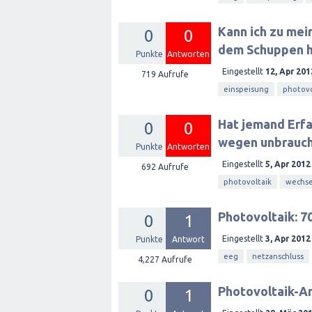
Kann ich zu mei
0
0
dem Schuppen h
Punkte
Antworten
Eingestellt
12, Apr 201
719
Aufrufe
einspeisung
photovo
Hat jemand Erf
0
0
wegen unbrauch
Punkte
Antworten
Eingestellt
5, Apr 2012
692
Aufrufe
photovoltaik
wechse
Photovoltaik: 
0
1
Eingestellt
3, Apr 2012
Punkte
Antwort
eeg
netzanschluss
4,227
Aufrufe
Photovoltaik-An
0
1