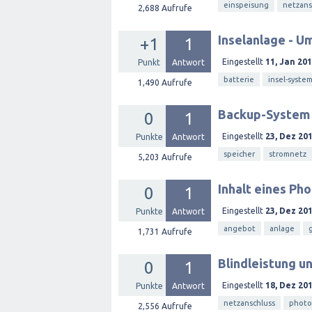
einspeisung
netzans
2,688
Aufrufe
Inselanlage - U
+1
1
Eingestellt
11, Jan 20
Punkt
Antwort
batterie
insel-syste
1,490
Aufrufe
Backup-System 
0
1
Eingestellt
23, Dez 20
Punkte
Antwort
speicher
stromnetz
5,203
Aufrufe
Inhalt eines Ph
0
1
Eingestellt
23, Dez 20
Punkte
Antwort
angebot
anlage
1,731
Aufrufe
Blindleistung u
0
1
Eingestellt
18, Dez 20
Punkte
Antwort
netzanschluss
photo
2,556
Aufrufe