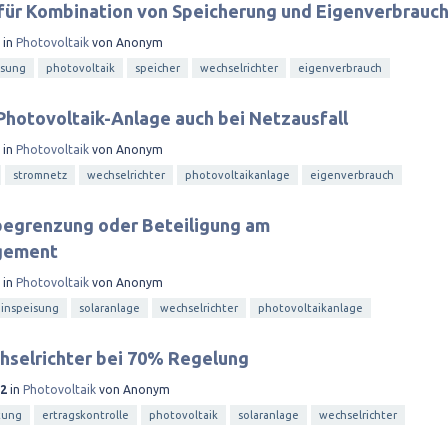
für Kombination von Speicherung und Eigenverbrauc
in
Photovoltaik
von
Anonym
isung
photovoltaik
speicher
wechselrichter
eigenverbrauch
Photovoltaik-Anlage auch bei Netzausfall
in
Photovoltaik
von
Anonym
stromnetz
wechselrichter
photovoltaikanlage
eigenverbrauch
egrenzung oder Beteiligung am
gement
in
Photovoltaik
von
Anonym
inspeisung
solaranlage
wechselrichter
photovoltaikanlage
hselrichter bei 70% Regelung
12
in
Photovoltaik
von
Anonym
tung
ertragskontrolle
photovoltaik
solaranlage
wechselrichter