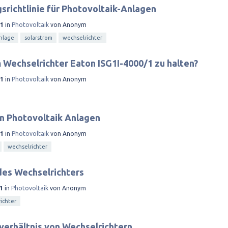
richtlinie für Photovoltaik-Anlagen
11
in
Photovoltaik
von
Anonym
anlage
solarstrom
wechselrichter
 Wechselrichter Eaton ISG1I-4000/1 zu halten?
11
in
Photovoltaik
von
Anonym
n Photovoltaik Anlagen
11
in
Photovoltaik
von
Anonym
wechselrichter
des Wechselrichters
1
in
Photovoltaik
von
Anonym
ichter
verhältnis von Wechselrichtern