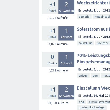
Wechselrichter 
+1
2
Eingestellt
8, Jun 2012
Punkt
Antworten
batterie
netzeinspe
2,728
Aufrufe
Solarstrom aus 
+1
1
Eingestellt
6, Jun 2012
Punkt
Antwort
solarstrom
speicher
3,878
Aufrufe
70%-Leistungsb
0
1
Einspeisemana
Punkte
Antwort
Eingestellt
6, Jun 2012
4,272
Aufrufe
anlage
eeg
netze
Einstellung Wec
+1
2
Eingestellt
29, Mai 20
Punkt
Antworten
eeg
einspeisevergü
20,860
Aufrufe
photovoltaikanlage