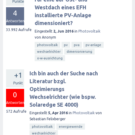
Punkte
Westdach eines EFH
4
installierte PV-Anlage
Antworten
dimensioniert?
33.992
Aufrufe
Eingestellt
2, Jun 2016
in
Photovoltaik
von
Anonym
photovoltaik
pv
pva
pv-anlage
wechselrichter
dimenionierung
o-w-ausrichtung
Ich bin auch der Suche nach
+1
Literatur bzgl.
Punkt
Optimierungs
0
Wechselrichter (wie bspw.
Antworten
Solaredge SE 4000)
572
Aufrufe
Eingestellt
5, Apr 2016
in
Photovoltaik
von
Sebastian Felixberger
photovoltaik
energiewende
wechselrichter