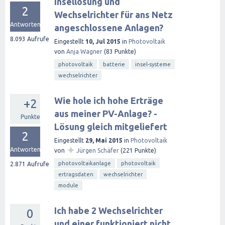
Insellösung und
2
Wechselrichter für ans Netz
Antworten
angeschlossene Anlagen?
8.093
Aufrufe
Eingestellt
10, Jul 2015
in
Photovoltaik
von
Anja Wagner
(
83
Punkte)
photovoltaik
batterie
insel-systeme
wechselrichter
Wie hole ich hohe Erträge
+2
aus meiner PV-Anlage? -
Punkte
Lösung gleich mitgeliefert
2
Eingestellt
29, Mai 2015
in
Photovoltaik
✦
Antworten
von
Jürgen Schäfer
(
221
Punkte)
photovoltaikanlage
photovoltaik
2.871
Aufrufe
ertragsdaten
wechselrichter
module
Ich habe 2 Wechselrichter
0
und einer funktioniert nicht