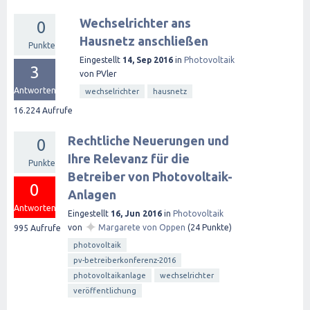
Wechselrichter ans
0
Hausnetz anschließen
Punkte
Eingestellt
14, Sep 2016
in
Photovoltaik
3
von
PVler
Antworten
wechselrichter
hausnetz
16.224
Aufrufe
Rechtliche Neuerungen und
0
Ihre Relevanz für die
Punkte
Betreiber von Photovoltaik-
0
Anlagen
Antworten
Eingestellt
16, Jun 2016
in
Photovoltaik
✦
von
Margarete von Oppen
(
24
Punkte)
995
Aufrufe
photovoltaik
pv-betreiberkonferenz-2016
photovoltaikanlage
wechselrichter
veröffentlichung