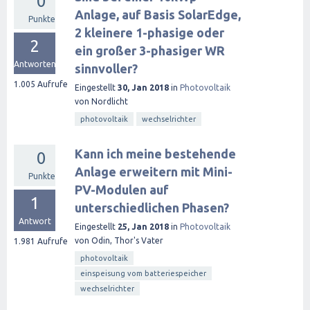
0
Anlage, auf Basis SolarEdge,
Punkte
2 kleinere 1-phasige oder
2
ein großer 3-phasiger WR
Antworten
sinnvoller?
1.005
Aufrufe
Eingestellt
30, Jan 2018
in
Photovoltaik
von
Nordlicht
photovoltaik
wechselrichter
Kann ich meine bestehende
0
Anlage erweitern mit Mini-
Punkte
PV-Modulen auf
1
unterschiedlichen Phasen?
Antwort
Eingestellt
25, Jan 2018
in
Photovoltaik
von
Odin, Thor's Vater
1.981
Aufrufe
photovoltaik
einspeisung vom batteriespeicher
wechselrichter