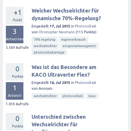
Welcher Wechselrichter für
+1
dynamische 70%-Regelung?
Punkt
Eingestellt
17, Jul 2015
in
Photovoltaik
3
von
Christopher Neumann
(
115
Punkte)
Antworten
70% regelung
eigenverbrauch
wechselrichter
einspeisemanagment
5.569
Aufrufe
photovoltaikanlage
Was ist das Besondere am
0
KACO Ultraverter Flex?
Punkte
Eingestellt
16, Jul 2015
in
Photovoltaik
1
von
Anonym
Antwort
wechselrichter
photovoltaik
kaco
1.030
Aufrufe
Unterschied zwischen
0
Wechselrichter für
Punkte