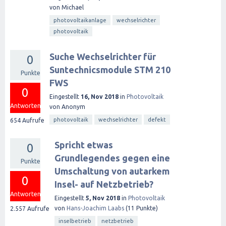
von
Michael
photovoltaikanlage
wechselrichter
photovoltaik
Suche Wechselrichter für
0
Suntechnicsmodule STM 210
Punkte
FWS
0
Eingestellt
16, Nov 2018
in
Photovoltaik
Antworten
von
Anonym
photovoltaik
wechselrichter
defekt
654
Aufrufe
Spricht etwas
0
Grundlegendes gegen eine
Punkte
Umschaltung von autarkem
0
Insel- auf Netzbetrieb?
Antworten
Eingestellt
5, Nov 2018
in
Photovoltaik
von
Hans-Joachim Laabs
(
11
Punkte)
2.557
Aufrufe
inselbetrieb
netzbetrieb