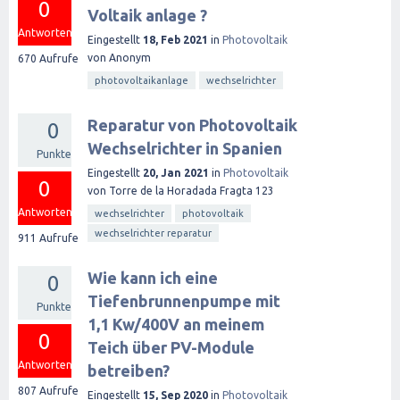
0
Voltaik anlage ?
Antworten
Eingestellt
18, Feb 2021
in
Photovoltaik
von
Anonym
670
Aufrufe
photovoltaikanlage
wechselrichter
Reparatur von Photovoltaik
0
Wechselrichter in Spanien
Punkte
Eingestellt
20, Jan 2021
in
Photovoltaik
0
von
Torre de la Horadada Fragta 123
Antworten
wechselrichter
photovoltaik
wechselrichter reparatur
911
Aufrufe
Wie kann ich eine
0
Tiefenbrunnenpumpe mit
Punkte
1,1 Kw/400V an meinem
0
Teich über PV-Module
Antworten
betreiben?
807
Aufrufe
Eingestellt
15, Sep 2020
in
Photovoltaik