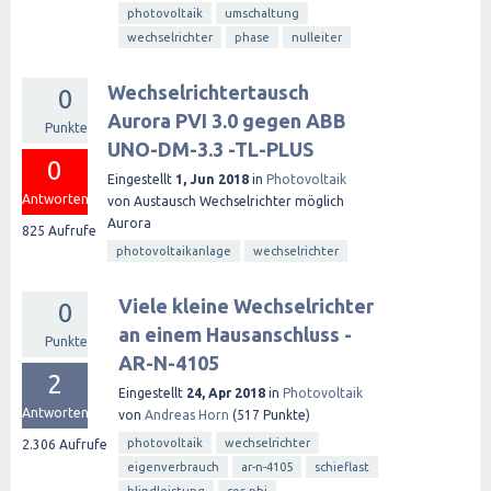
photovoltaik
umschaltung
wechselrichter
phase
nulleiter
Wechselrichtertausch
0
Aurora PVI 3.0 gegen ABB
Punkte
UNO-DM-3.3 -TL-PLUS
0
Eingestellt
1, Jun 2018
in
Photovoltaik
Antworten
von
Austausch Wechselrichter möglich
Aurora
825
Aufrufe
photovoltaikanlage
wechselrichter
Viele kleine Wechselrichter
0
an einem Hausanschluss -
Punkte
AR-N-4105
2
Eingestellt
24, Apr 2018
in
Photovoltaik
Antworten
von
Andreas Horn
(
517
Punkte)
photovoltaik
wechselrichter
2.306
Aufrufe
eigenverbrauch
ar-n-4105
schieflast