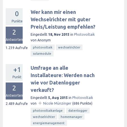
Wer kann mir einen
0
Wechselrichter mit guter
Punkte
Preis/Leistung empfehlen?
2
Eingestellt
18, Nov 2015
in
Photovoltaik
Antworten
von
Anonym
photovoltaik
wechselrichter
1.239
Aufrufe
solarmodule
Umfrage an alle
+1
Installateure: Werden nach
Punkt
wie vor Datenlogger
2
verkauft?
Antworten
Eingestellt
5, Aug 2015
in
Photovoltaik
✦
von
Nicole Münzinger
(
686
Punkte)
2.489
Aufrufe
photovoltaikanlage
datenlogger
wechselrichter
homemanager
energiemanagement