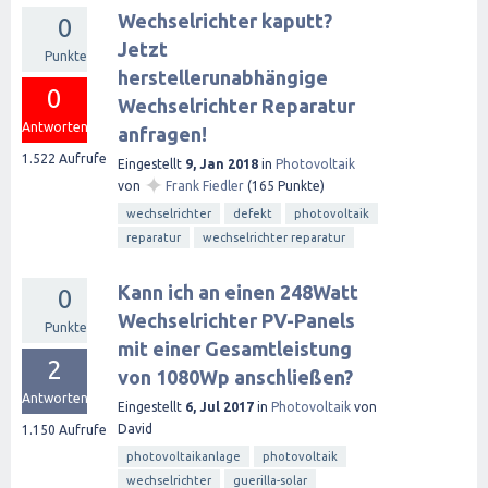
Wechselrichter kaputt?
0
Jetzt
Punkte
herstellerunabhängige
0
Wechselrichter Reparatur
Antworten
anfragen!
1.522
Aufrufe
Eingestellt
9, Jan 2018
in
Photovoltaik
✦
von
Frank Fiedler
(
165
Punkte)
wechselrichter
defekt
photovoltaik
reparatur
wechselrichter reparatur
Kann ich an einen 248Watt
0
Wechselrichter PV-Panels
Punkte
mit einer Gesamtleistung
2
von 1080Wp anschließen?
Antworten
Eingestellt
6, Jul 2017
in
Photovoltaik
von
David
1.150
Aufrufe
photovoltaikanlage
photovoltaik
wechselrichter
guerilla-solar