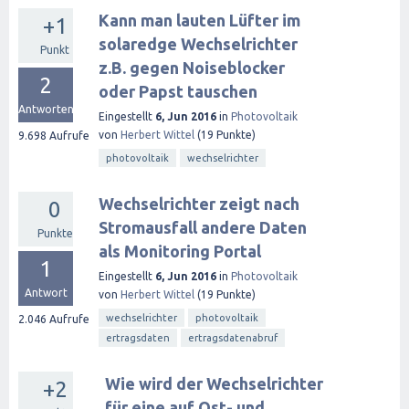
Kann man lauten Lüfter im
+1
solaredge Wechselrichter
Punkt
z.B. gegen Noiseblocker
2
oder Papst tauschen
Antworten
Eingestellt
6, Jun 2016
in
Photovoltaik
von
Herbert Wittel
(
19
Punkte)
9.698
Aufrufe
photovoltaik
wechselrichter
Wechselrichter zeigt nach
0
Stromausfall andere Daten
Punkte
als Monitoring Portal
1
Eingestellt
6, Jun 2016
in
Photovoltaik
Antwort
von
Herbert Wittel
(
19
Punkte)
wechselrichter
photovoltaik
2.046
Aufrufe
ertragsdaten
ertragsdatenabruf
Wie wird der Wechselrichter
+2
für eine auf Ost- und