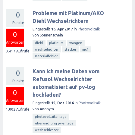
Probleme mit Platinum/AKO
0
Diehl Wechselrichtern
Punkte
Eingestellt
16, Apr 2017
in
Photovoltaik
0
von
Sonnenschein
Antworten
diehl
platinum
wangen
wechselrichter
stecker
mc4
3.417
Aufrufe
materialfehler
Kann ich meine Daten vom
0
Refusol Wechselrichter
Punkte
automatisiert auf pv-log
0
hochladen?
Antworten
Eingestellt
15, Dez 2016
in
Photovoltaik
von
Anonym
1.002
Aufrufe
photovoltaikanlage
überwachung pv-anlage
wechselrichter