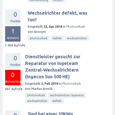
blindleistung
cos phi
Wechselrichter defekt, was
0
tun?
Punkte
Eingestellt
22, Apr 2018
in
Photovoltaik
1
von
Anonym
Antwort
photovoltaik
defekt
wechselrichter
1.406
Aufrufe
Dienstleister gesucht zur
0
Reparatur von Ingeteam
Punkte
Zentral-Wechselrichtern
0
(Ingecon Sun 500 HE)
Antworten
Eingestellt
2, Feb 2018
in
Photovoltaik
von
Markus Arnold
687
Aufrufe
photovoltaik
wechselrichter reparatur
wechselrichter
defekt
Sind bei einer 10kWp