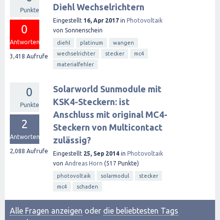
Diehl Wechselrichtern
Punkte
Eingestellt
16, Apr 2017
in
Photovoltaik
0
von
Sonnenschein
Antworten
diehl
platinum
wangen
wechselrichter
stecker
mc4
3,418
Aufrufe
materialfehler
Solarworld Sunmodule mit
0
KSK4-Steckern: ist
Punkte
Anschluss mit original MC4-
2
Steckern von Multicontact
Antworten
zulässig?
2,088
Aufrufe
Eingestellt
25, Sep 2014
in
Photovoltaik
von
Andreas Horn
(
517
Punkte)
photovoltaik
solarmodul
stecker
mc4
schaden
Alle Fragen anzeigen
oder
die beliebtesten Tags