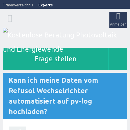
Firmenverzeichnis
Experts
Anmelden
Frage stellen
Kann ich meine Daten vom
Refusol Wechselrichter
automatisiert auf pv-log
hochladen?