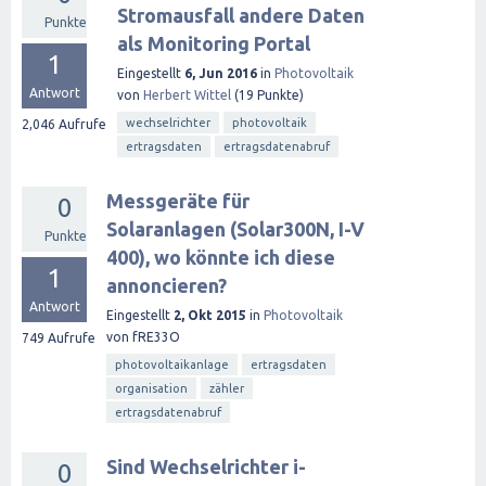
Stromausfall andere Daten
Punkte
als Monitoring Portal
1
Eingestellt
6, Jun 2016
in
Photovoltaik
Antwort
von
Herbert Wittel
(
19
Punkte)
wechselrichter
photovoltaik
2,046
Aufrufe
ertragsdaten
ertragsdatenabruf
Messgeräte für
0
Solaranlagen (Solar300N, I-V
Punkte
400), wo könnte ich diese
1
annoncieren?
Antwort
Eingestellt
2, Okt 2015
in
Photovoltaik
von
fRE33O
749
Aufrufe
photovoltaikanlage
ertragsdaten
organisation
zähler
ertragsdatenabruf
Sind Wechselrichter i-
0