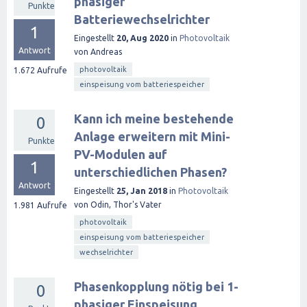
phasiger
Punkte
Batteriewechselrichter
1
Eingestellt
20, Aug 2020
in
Photovoltaik
Antwort
von
Andreas
photovoltaik
1.672
Aufrufe
einspeisung vom batteriespeicher
Kann ich meine bestehende
0
Anlage erweitern mit Mini-
Punkte
PV-Modulen auf
1
unterschiedlichen Phasen?
Antwort
Eingestellt
25, Jan 2018
in
Photovoltaik
von
Odin, Thor's Vater
1.981
Aufrufe
photovoltaik
einspeisung vom batteriespeicher
wechselrichter
Phasenkopplung nötig bei 1-
0
phasiger Einspeisung