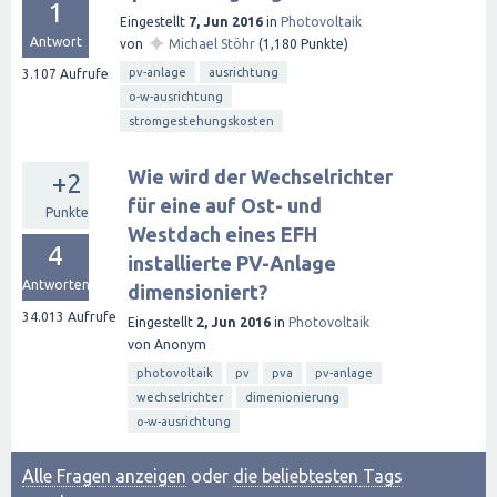
1
Eingestellt
7, Jun 2016
in
Photovoltaik
✦
Antwort
von
Michael Stöhr
(
1,180
Punkte)
pv-anlage
ausrichtung
3.107
Aufrufe
o-w-ausrichtung
stromgestehungskosten
Wie wird der Wechselrichter
+2
für eine auf Ost- und
Punkte
Westdach eines EFH
4
installierte PV-Anlage
Antworten
dimensioniert?
34.013
Aufrufe
Eingestellt
2, Jun 2016
in
Photovoltaik
von
Anonym
photovoltaik
pv
pva
pv-anlage
wechselrichter
dimenionierung
o-w-ausrichtung
Alle Fragen anzeigen
oder
die beliebtesten Tags