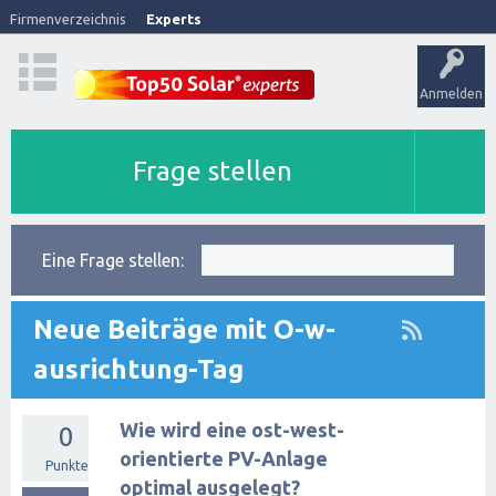
Firmenverzeichnis
Experts
Anmelden
Frage stellen
Eine Frage stellen:
Neue Beiträge mit O-w-
ausrichtung-Tag
Wie wird eine ost-west-
0
orientierte PV-Anlage
Punkte
optimal ausgelegt?