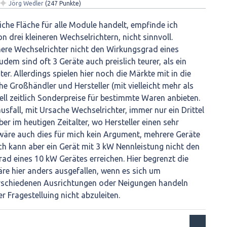
✦
Jörg Wedler
(
247
Punkte)
iche Fläche für alle Module handelt, empfinde ich
n drei kleineren Wechselrichtern, nicht sinnvoll.
nere Wechselrichter nicht den Wirkungsgrad eines
dem sind oft 3 Geräte auch preislich teurer, als ein
er. Allerdings spielen hier noch die Märkte mit in die
e Großhändler und Hersteller (mit vielleicht mehr als
ell zeitlich Sonderpreise für bestimmte Waren anbieten.
usfall, mit Ursache Wechselrichter, immer nur ein Drittel
ber im heutigen Zeitalter, wo Hersteller einen sehr
, wäre auch dies für mich kein Argument, mehrere Geräte
ch kann aber ein Gerät mit 3 kW Nennleistung nicht den
d eines 10 kW Gerätes erreichen. Hier begrenzt die
re hier anders ausgefallen, wenn es sich um
rschiedenen Ausrichtungen oder Neigungen handeln
der Fragestelluing nicht abzuleiten.