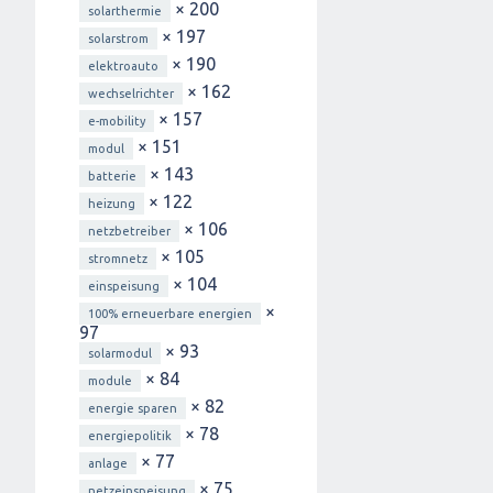
× 200
solarthermie
× 197
solarstrom
× 190
elektroauto
× 162
wechselrichter
× 157
e-mobility
× 151
modul
× 143
batterie
× 122
heizung
× 106
netzbetreiber
× 105
stromnetz
× 104
einspeisung
×
100% erneuerbare energien
97
× 93
solarmodul
× 84
module
× 82
energie sparen
× 78
energiepolitik
× 77
anlage
× 75
netzeinspeisung