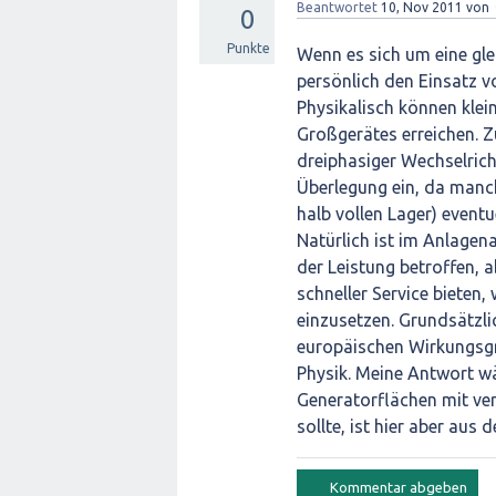
Beantwortet
10, Nov 2011
von
0
Punkte
Wenn es sich um eine gle
persönlich den Einsatz vo
Physikalisch können klei
Großgerätes erreichen. Zu
dreiphasiger Wechselricht
Überlegung ein, da manch
halb vollen Lager) eventu
Natürlich ist im Anlagena
der Leistung betroffen, a
schneller Service bieten
einzusetzen. Grundsätzli
europäischen Wirkungsgra
Physik. Meine Antwort wä
Generatorflächen mit ve
sollte, ist hier aber aus 