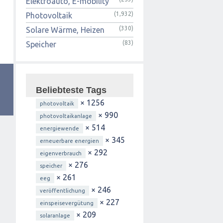
Elektroauto, E-mobility
(1,932)
Photovoltaik
(330)
Solare Wärme, Heizen
(83)
Speicher
Beliebteste Tags
× 1256
photovoltaik
× 990
photovoltaikanlage
× 514
energiewende
× 345
erneuerbare energien
× 292
eigenverbrauch
× 276
speicher
× 261
eeg
× 246
veröffentlichung
× 227
einspeisevergütung
× 209
solaranlage