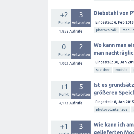
Diebstahl von P
+2
3
Eingestellt
6, Feb 2015
Punkte
Antworten
photovoltaik
modul
1,852
Aufrufe
Wo kann man ein
0
2
man nachträglic
Punkte
Antworten
Eingestellt
30, Jan 20
1,003
Aufrufe
speicher
module
Ist es grundsät
+1
5
größeren Speic
Punkt
Antworten
Eingestellt
8, Jan 2015
4,173
Aufrufe
photovoltaikanlage
Wie kann ich am
+1
3
gelieferten Mod