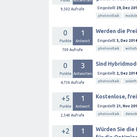
Punkt
Antworten
Eingestellt
29, Dez 20
9,502
Aufrufe
photovoltaik
modul
Werden die Prei
0
1
Eingestellt
3, Dez 201
Punkte
Antwort
photovoltaik
wirtsch
709
Aufrufe
Sind Hybridmod
0
3
Eingestellt
2, Dez 201
Punkte
Antworten
photovoltaik
solart
4,736
Aufrufe
Kostenlose, fr
+5
1
Eingestellt
21, Nov 20
Punkte
Antwort
photovoltaik
daten
2,546
Aufrufe
Würden Sie die
+2
1