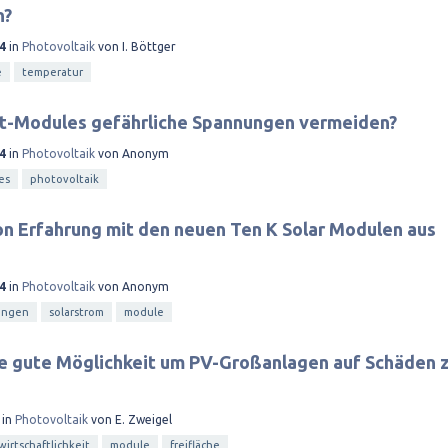
n?
4
in
Photovoltaik
von
I. Böttger
e
temperatur
rt-Modules gefährliche Spannungen vermeiden?
4
in
Photovoltaik
von
Anonym
es
photovoltaik
n Erfahrung mit den neuen Ten K Solar Modulen aus
4
in
Photovoltaik
von
Anonym
ungen
solarstrom
module
ne gute Möglichkeit um PV-Großanlagen auf Schäden 
in
Photovoltaik
von
E. Zweigel
wirtschaftlichkeit
module
freifläche