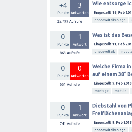
Wie entsorge i
+4
3
Eingestellt
16, Feb 201
Punkte
Antworten
photovoltaikanlage
25,799
Aufrufe
Was ist das Be
0
1
Eingestellt
11, Feb 201
Punkte
Antwort
photovoltaik
modul
863
Aufrufe
Welche Firma in
0
0
auf einem 38° 
Punkte
Antworten
Eingestellt
9, Feb 2015
651
Aufrufe
montage
module
Diebstahl von P
0
1
Freiflächenanla
Punkte
Antwort
Eingestellt
9, Feb 2015
741
Aufrufe
photovoltaikanlage