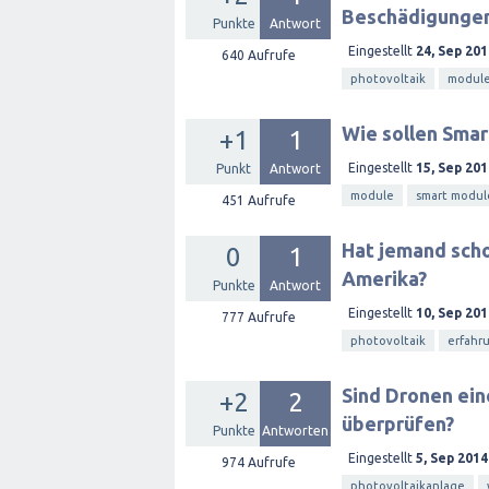
Beschädigunge
Punkte
Antwort
Eingestellt
24, Sep 201
640
Aufrufe
photovoltaik
modul
Wie sollen Sma
+1
1
Eingestellt
15, Sep 201
Punkt
Antwort
module
smart modul
451
Aufrufe
Hat jemand scho
0
1
Amerika?
Punkte
Antwort
Eingestellt
10, Sep 201
777
Aufrufe
photovoltaik
erfahr
Sind Dronen ei
+2
2
überprüfen?
Punkte
Antworten
Eingestellt
5, Sep 2014
974
Aufrufe
photovoltaikanlage