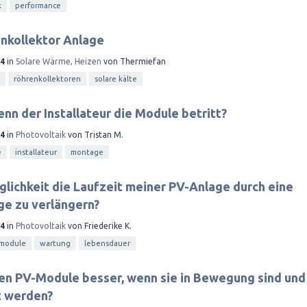
k
performance
nkollektor Anlage
14
in
Solare Wärme, Heizen
von
Thermiefan
röhrenkollektoren
solare kälte
enn der Installateur die Module betritt?
14
in
Photovoltaik
von
Tristan M.
e
installateur
montage
glichkeit die Laufzeit meiner PV-Anlage durch eine
ge zu verlängern?
14
in
Photovoltaik
von
Friederike K.
module
wartung
lebensdauer
n PV-Module besser, wenn sie in Bewegung sind und
t werden?