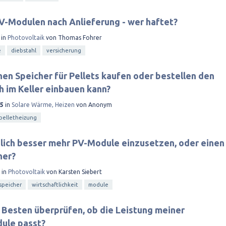
V-Modulen nach Anlieferung - wer haftet?
in
Photovoltaik
von
Thomas Fohrer
e
diebstahl
versicherung
en Speicher für Pellets kaufen oder bestellen den
h im Keller einbauen kann?
15
in
Solare Wärme, Heizen
von
Anonym
pelletheizung
zlich besser mehr PV-Module einzusetzen, oder einen
her?
in
Photovoltaik
von
Karsten Siebert
speicher
wirtschaftlichkeit
module
 Besten überprüfen, ob die Leistung meiner
ule passt?