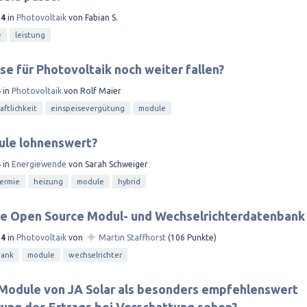
14
in
Photovoltaik
von
Fabian S.
e
leistung
se für Photovoltaik noch weiter fallen?
4
in
Photovoltaik
von
Rolf Maier
aftlichkeit
einspeisevergütung
module
ule lohnenswert?
4
in
Energiewende
von
Sarah Schweiger
hermie
heizung
module
hybrid
eie Open Source Modul- und Wechselrichterdatenbank
✦
14
in
Photovoltaik
von
Martin Staffhorst
(
106
Punkte)
bank
module
wechselrichter
 Module von JA Solar als besonders empfehlenswert