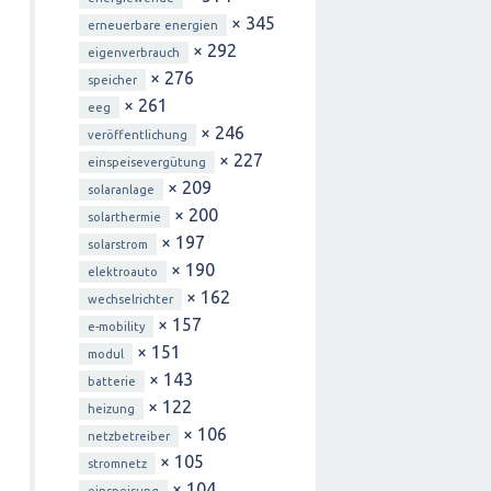
× 345
erneuerbare energien
× 292
eigenverbrauch
× 276
speicher
× 261
eeg
× 246
veröffentlichung
× 227
einspeisevergütung
× 209
solaranlage
× 200
solarthermie
× 197
solarstrom
× 190
elektroauto
× 162
wechselrichter
× 157
e-mobility
× 151
modul
× 143
batterie
× 122
heizung
× 106
netzbetreiber
× 105
stromnetz
× 104