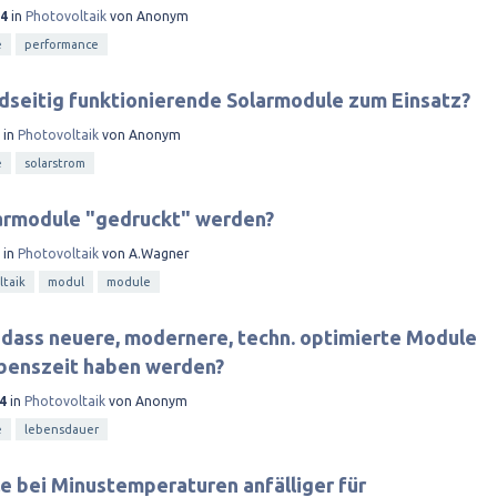
14
in
Photovoltaik
von
Anonym
e
performance
seitig funktionierende Solarmodule zum Einsatz?
in
Photovoltaik
von
Anonym
e
solarstrom
armodule "gedruckt" werden?
in
Photovoltaik
von
A.Wagner
taik
modul
module
, dass neuere, modernere, techn. optimierte Module
ebenszeit haben werden?
4
in
Photovoltaik
von
Anonym
e
lebensdauer
e bei Minustemperaturen anfälliger für