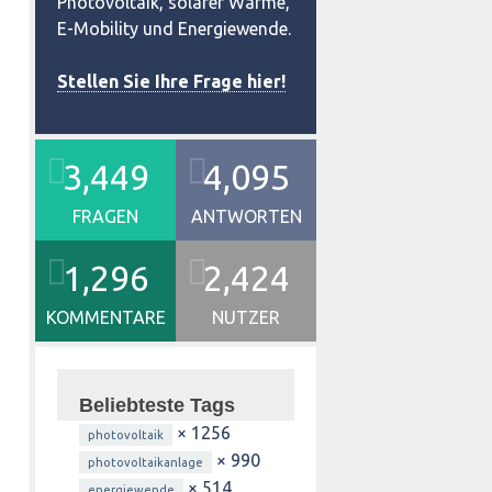
Photovoltaik, solarer Wärme,
E-Mobility und Energiewende.
Stellen Sie Ihre Frage hier!
3,449
4,095
FRAGEN
ANTWORTEN
1,296
2,424
KOMMENTARE
NUTZER
Beliebteste Tags
× 1256
photovoltaik
× 990
photovoltaikanlage
× 514
energiewende