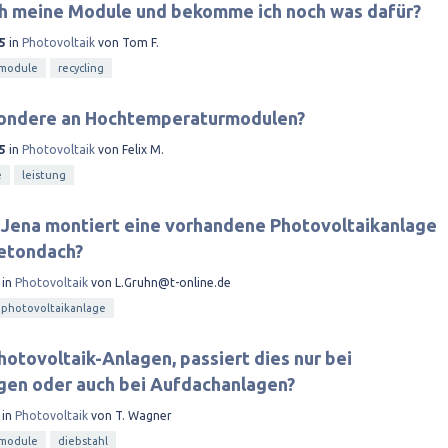
ch meine Module und bekomme ich noch was dafür?
5
in
Photovoltaik
von
Tom F.
module
recycling
sondere an Hochtemperaturmodulen?
5
in
Photovoltaik
von
Felix M.
e
leistung
 Jena montiert eine vorhandene Photovoltaikanlage
Betondach?
in
Photovoltaik
von
L.Gruhn@t-online.de
photovoltaikanlage
hotovoltaik-Anlagen, passiert dies nur bei
gen oder auch bei Aufdachanlagen?
in
Photovoltaik
von
T. Wagner
module
diebstahl