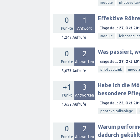
module
photovoltai
Effektive Röhre
0
1
Eingestellt
27, Okt 20
Punkte
Antwort
module
lebensdauer
1,249
Aufrufe
Was passiert, w
0
2
Eingestellt
27, Okt 20
Punkte
Antworten
photovoltaik
modul
3,073
Aufrufe
Habe ich die Mö
+1
3
besondere Pfle
Punkt
Antworten
Eingestellt
22, Okt 20
1,652
Aufrufe
photovoltaikanlage
Warum performe
0
2
dadurch gekühl
Punkte
Antworten