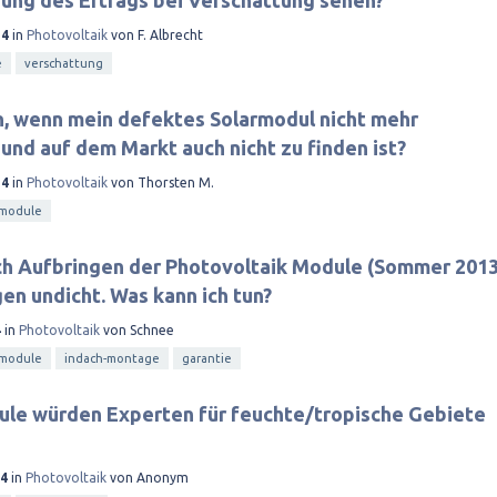
rung des Ertrags bei Verschattung sehen?
14
in
Photovoltaik
von
F. Albrecht
e
verschattung
n, wenn mein defektes Solarmodul nicht mehr
 und auf dem Markt auch nicht zu finden ist?
14
in
Photovoltaik
von
Thorsten M.
module
ch Aufbringen der Photovoltaik Module (Sommer 2013
en undicht. Was kann ich tun?
4
in
Photovoltaik
von
Schnee
module
indach-montage
garantie
le würden Experten für feuchte/tropische Gebiete
14
in
Photovoltaik
von
Anonym