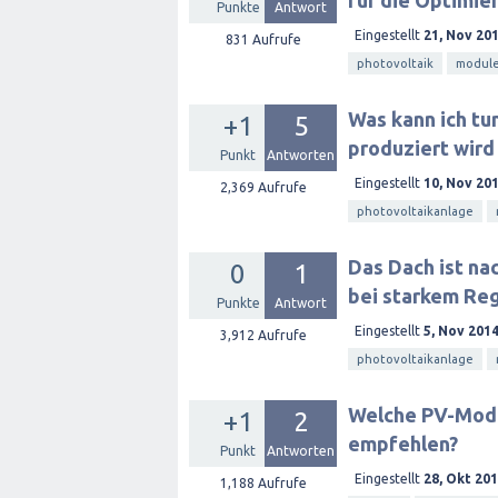
für die Optimie
Punkte
Antwort
Eingestellt
21, Nov 20
831
Aufrufe
photovoltaik
modul
Was kann ich tu
+1
5
produziert wird
Punkt
Antworten
Eingestellt
10, Nov 20
2,369
Aufrufe
photovoltaikanlage
Das Dach ist na
0
1
bei starkem Reg
Punkte
Antwort
Eingestellt
5, Nov 201
3,912
Aufrufe
photovoltaikanlage
Welche PV-Modu
+1
2
empfehlen?
Punkt
Antworten
Eingestellt
28, Okt 20
1,188
Aufrufe