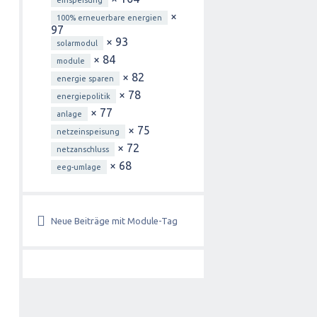
einspeisung
×
100% erneuerbare energien
97
× 93
solarmodul
× 84
module
× 82
energie sparen
× 78
energiepolitik
× 77
anlage
× 75
netzeinspeisung
× 72
netzanschluss
× 68
eeg-umlage
Neue Beiträge mit Module-Tag