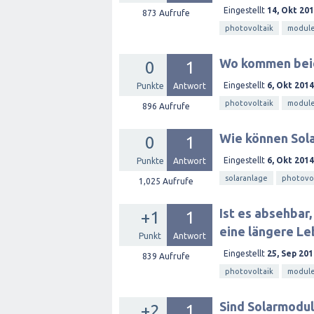
Eingestellt
14, Okt 20
873
Aufrufe
photovoltaik
modul
Wo kommen beid
0
1
Eingestellt
6, Okt 2014
Punkte
Antwort
photovoltaik
modul
896
Aufrufe
Wie können Sol
0
1
Eingestellt
6, Okt 2014
Punkte
Antwort
solaranlage
photovol
1,025
Aufrufe
Ist es absehbar
+1
1
eine längere L
Punkt
Antwort
Eingestellt
25, Sep 201
839
Aufrufe
photovoltaik
modul
Sind Solarmodul
+2
1