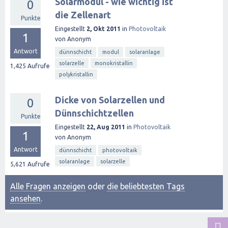
Solarmodul - wie wichtig ist
0
die Zellenart
Punkte
Eingestellt
2, Okt 2011
in
Photovoltaik
1
von
Anonym
Antwort
dünnschicht
modul
solaranlage
solarzelle
monokristallin
1,425
Aufrufe
polykristallin
Dicke von Solarzellen und
0
Dünnschichtzellen
Punkte
Eingestellt
22, Aug 2011
in
Photovoltaik
1
von
Anonym
Antwort
dünnschicht
photovoltaik
solaranlage
solarzelle
5,621
Aufrufe
Alle Fragen anzeigen
oder
die beliebtesten Tags
ansehen
.