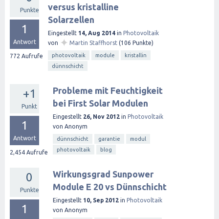
versus kristalline
Punkte
Solarzellen
1
Eingestellt
14, Aug 2014
in
Photovoltaik
✦
Antwort
von
Martin Staffhorst
(
106
Punkte)
photovoltaik
module
kristallin
772
Aufrufe
dünnschicht
Probleme mit Feuchtigkeit
+1
bei First Solar Modulen
Punkt
Eingestellt
26, Nov 2012
in
Photovoltaik
1
von
Anonym
Antwort
dünnschicht
garantie
modul
photovoltaik
blog
2,454
Aufrufe
Wirkungsgrad Sunpower
0
Module E 20 vs Dünnschicht
Punkte
Eingestellt
10, Sep 2012
in
Photovoltaik
1
von
Anonym