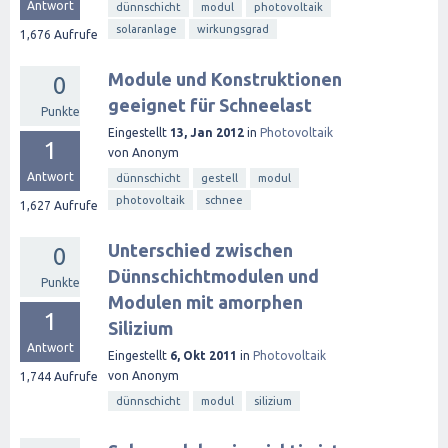
Antwort
dünnschicht
modul
photovoltaik
solaranlage
wirkungsgrad
1,676
Aufrufe
Module und Konstruktionen
0
geeignet für Schneelast
Punkte
Eingestellt
13, Jan 2012
in
Photovoltaik
1
von
Anonym
Antwort
dünnschicht
gestell
modul
photovoltaik
schnee
1,627
Aufrufe
Unterschied zwischen
0
Dünnschichtmodulen und
Punkte
Modulen mit amorphen
1
Silizium
Antwort
Eingestellt
6, Okt 2011
in
Photovoltaik
von
Anonym
1,744
Aufrufe
dünnschicht
modul
silizium