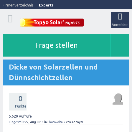
Firmenverzeichnis
Experts
Anmelden
Frage stellen
Dicke von Solarzellen und
Dünnschichtzellen
0
Punkte
5.620
Aufrufe
Eingestellt
22, Aug 2011
in
Photovoltaik
von
Anonym