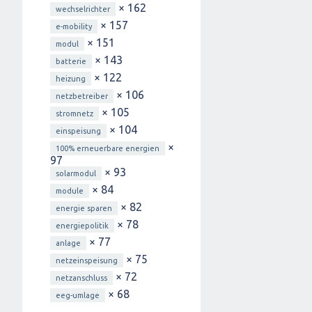
× 162
wechselrichter
× 157
e-mobility
× 151
modul
× 143
batterie
× 122
heizung
× 106
netzbetreiber
× 105
stromnetz
× 104
einspeisung
×
100% erneuerbare energien
97
× 93
solarmodul
× 84
module
× 82
energie sparen
× 78
energiepolitik
× 77
anlage
× 75
netzeinspeisung
× 72
netzanschluss
× 68
eeg-umlage