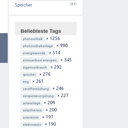
(83)
Speicher
Beliebteste Tags
× 1256
photovoltaik
× 990
photovoltaikanlage
× 514
energiewende
× 345
erneuerbare energien
× 292
eigenverbrauch
× 276
speicher
× 261
eeg
× 246
veröffentlichung
× 227
einspeisevergütung
× 209
solaranlage
× 200
solarthermie
× 197
solarstrom
× 190
elektroauto