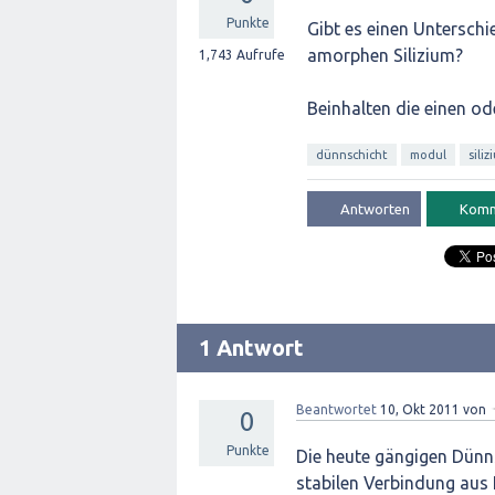
Punkte
Gibt es einen Untersc
amorphen Silizium?
1,743
Aufrufe
Beinhalten die einen od
dünnschicht
modul
siliz
1 Antwort
Beantwortet
10, Okt 2011
von
0
Punkte
Die heute gängigen Dünns
stabilen Verbindung aus 