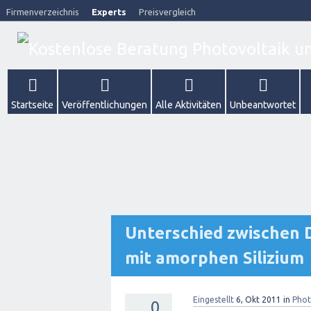
Firmenverzeichnis
Experts
Preisvergleich
Startseite
Veröffentlichungen
Alle Aktivitäten
Unbeantwortet
Unterschied zwischen
mit amorphen Silizium
Eingestellt
6, Okt 2011
in
Phot
0