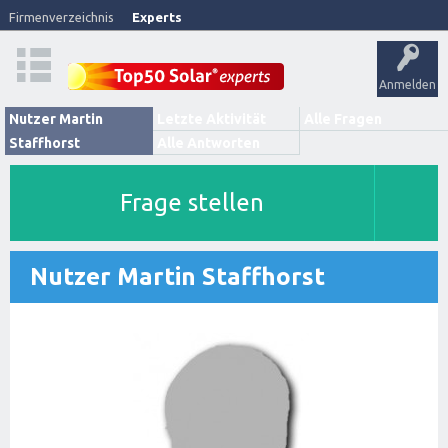
Firmenverzeichnis
Experts
Anmelden
Nutzer Martin
Letzte Aktivität
Alle Fragen
Staffhorst
Alle Antworten
Frage stellen
Nutzer Martin Staffhorst