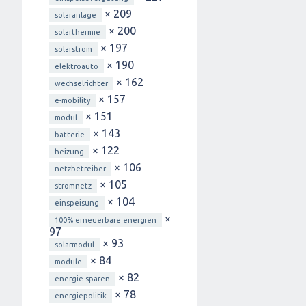
× 209
solaranlage
× 200
solarthermie
× 197
solarstrom
× 190
elektroauto
× 162
wechselrichter
× 157
e-mobility
× 151
modul
× 143
batterie
× 122
heizung
× 106
netzbetreiber
× 105
stromnetz
× 104
einspeisung
×
100% erneuerbare energien
97
× 93
solarmodul
× 84
module
× 82
energie sparen
× 78
energiepolitik