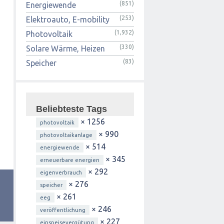
(851)
Energiewende
(253)
Elektroauto, E-mobility
(1,932)
Photovoltaik
(330)
Solare Wärme, Heizen
(83)
Speicher
Beliebteste Tags
× 1256
photovoltaik
× 990
photovoltaikanlage
× 514
energiewende
× 345
erneuerbare energien
× 292
eigenverbrauch
× 276
speicher
× 261
eeg
× 246
veröffentlichung
× 227
einspeisevergütung