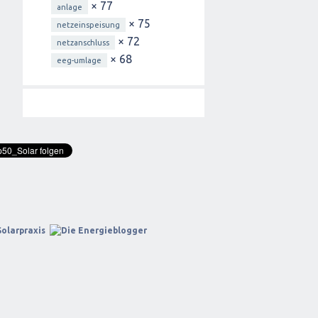
× 77
anlage
× 75
netzeinspeisung
× 72
netzanschluss
× 68
eeg-umlage