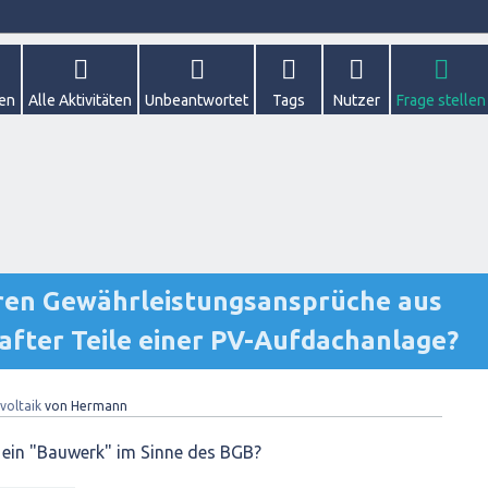
gen
Alle Aktivitäten
Unbeantwortet
Tags
Nutzer
Frage stellen
ähren Gewährleistungsansprüche aus
after Teile einer PV-Aufdachanlage?
voltaik
von
Hermann
 ein "Bauwerk" im Sinne des BGB?