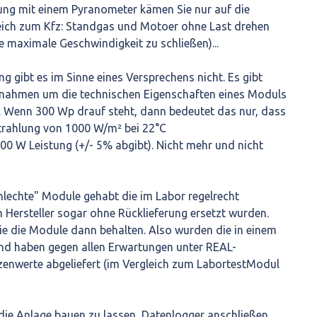
ung mit einem Pyranometer kämen Sie nur auf die
leich zum Kfz: Standgas und Motoer ohne Last drehen
e maximale Geschwindigkeit zu schließen)...
g gibt es im Sinne eines Versprechens nicht. Es gibt
nahmen um die technischen Eigenschaften eines Moduls
. Wenn 300 Wp drauf steht, dann bedeutet das nur, dass
strahlung von 1000 W/m² bei 22°C
 W Leistung (+/- 5% abgibt). Nicht mehr und nicht
hlechte" Module gehabt die im Labor regelrecht
Hersteller sogar ohne Rücklieferung ersetzt wurden.
ie die Module dann behalten. Also wurden die in einem
und haben gegen allen Erwartungen unter REAL-
zenwerte abgeliefert (im Vergleich zum LabortestModul
die Anlage bauen zu lassen, Datenlogger anschließen