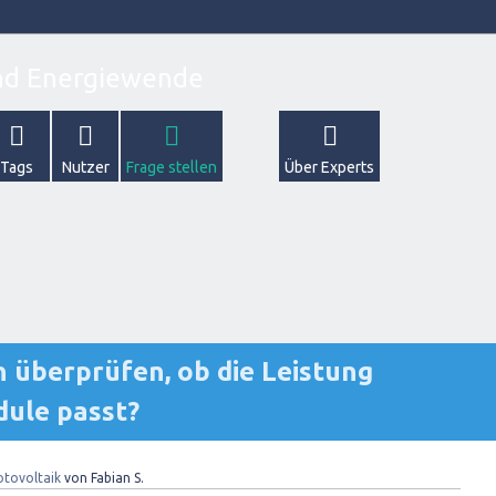
Tags
Nutzer
Frage stellen
Über Experts
 überprüfen, ob die Leistung
dule passt?
otovoltaik
von
Fabian S.