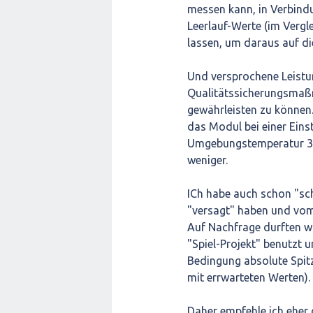
messen kann, in Verbind
Leerlauf-Werte (im Verg
lassen, um daraus auf di
Und versprochene Leistun
Qualitätssicherungsmaß
gewährleisten zu können
das Modul bei einer Ein
Umgebungstemperatur 300
weniger.
ICh habe auch schon "sc
"versagt" haben und vom 
Auf Nachfrage durften w
"Spiel-Projekt" benutzt 
Bedingung absolute Spit
mit errwarteten Werten).
Daher empfehle ich eher 