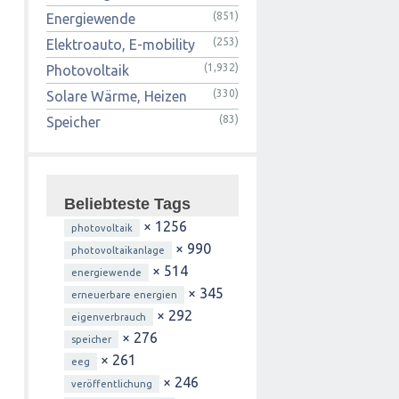
(851)
Energiewende
(253)
Elektroauto, E-mobility
(1,932)
Photovoltaik
(330)
Solare Wärme, Heizen
(83)
Speicher
Beliebteste Tags
× 1256
photovoltaik
× 990
photovoltaikanlage
× 514
energiewende
× 345
erneuerbare energien
× 292
eigenverbrauch
× 276
speicher
× 261
eeg
× 246
veröffentlichung