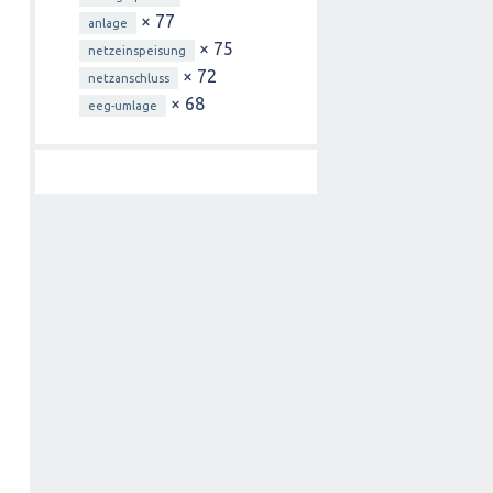
× 77
anlage
× 75
netzeinspeisung
× 72
netzanschluss
× 68
eeg-umlage