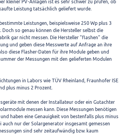
er kleiner PV-Anlagen ist es sehr schwer zu prüfen, ob
aufte Leistung tatsächlich geliefert wurde.
bestimmte Leistungen, beispielsweise 250 Wp plus 3
. Doch so genau können die Hersteller selbst die
brik gar nicht messen. Die Hersteller "flashen" die
lung und geben diese Messwerte auf Anfrage an ihre
also diese Flasher-Daten für ihre Module geben und
ennummer der Messungen mit den gelieferten Modulen
ichtungen in Labors wie TÜV Rheinland, Fraunhofer ISE
und plus minus 2 Prozent.
sgeräte mit denen der Installateur oder ein Gutachter
n Solarmodule messen kann. Diese Messungen benötigen
 und haben eine Genauigkeit von bestenfalls plus minus
ei auch nur der Solargenerator insgesamt gemessen
messungen sind sehr zeitaufwändig bzw. kaum