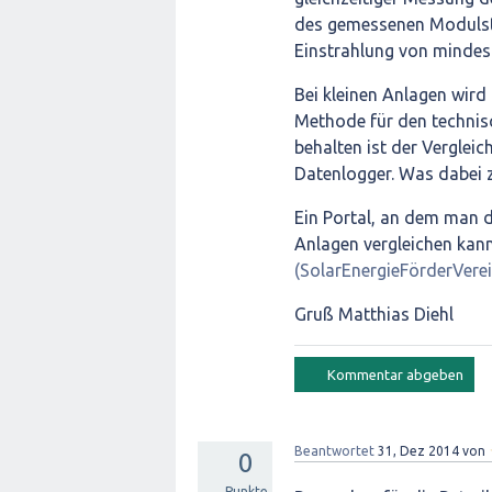
des gemessenen Modulstr
Einstrahlung von mindes
Bei kleinen Anlagen wird 
Methode für den technisc
behalten ist der Vergle
Datenlogger. Was dabei z
Ein Portal, an dem man d
Anlagen vergleichen kann 
(SolarEnergieFörderVerei
Gruß Matthias Diehl
Beantwortet
31, Dez 2014
von
0
Punkte