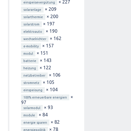
× 227
einspeisevergütung
× 209
solaranlage
× 200
solarthermie
× 197
solarstrom
× 190
elektroauto
× 162
wechselrichter
× 157
e-mobility
× 151
modul
× 143
batterie
× 122
heizung
× 106
netzbetreiber
× 105
stromnetz
× 104
einspeisung
×
100% erneuerbare energien
97
× 93
solarmodul
× 84
module
× 82
energie sparen
× 78
energiepolitik