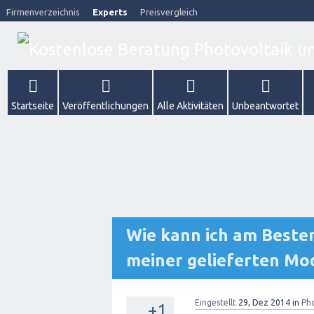
Firmenverzeichnis
Experts
Preisvergleich
Startseite
Veröffentlichungen
Alle Aktivitäten
Unbeantwortet
Wie kann ich am Besten
meiner gelieferten Mo
Eingestellt
29, Dez 2014
in
Ph
+1